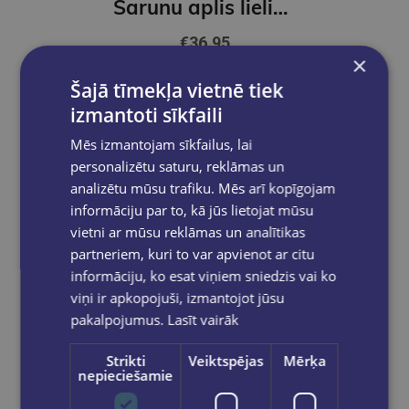
Sarunu aplis lieliem un maziem
€36.95
×
Šajā tīmekļa vietnē tiek
Ielikt grozā
izmantoti sīkfaili
Mēs izmantojam sīkfailus, lai
personalizētu saturu, reklāmas un
analizētu mūsu trafiku. Mēs arī kopīgojam
informāciju par to, kā jūs lietojat mūsu
vietni ar mūsu reklāmas un analītikas
partneriem, kuri to var apvienot ar citu
informāciju, ko esat viņiem sniedzis vai ko
viņi ir apkopojuši, izmantojot jūsu
pakalpojumus.
Lasīt vairāk
Strikti
Veiktspējas
Mērķa
nepieciešamie