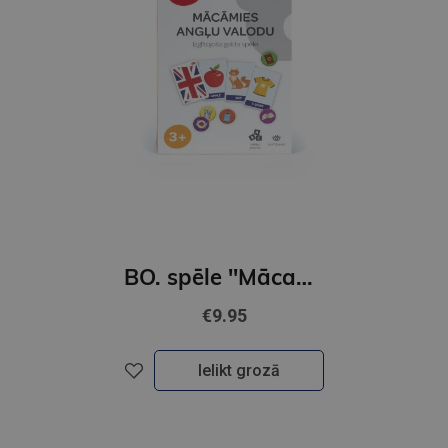
BO. spēle ''Mācamies angļu valodu'' LV
€9.95
Ielikt grozā