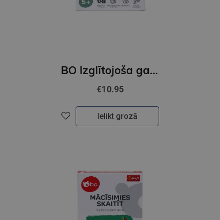
BO Izglītojoša galda spēle "Zilbes"LV
€10.95
Ielikt grozā