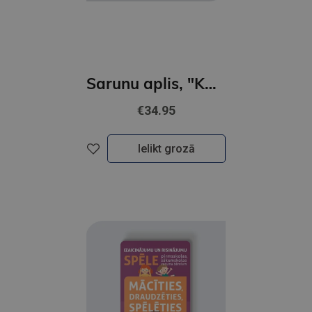
Sarunu aplis, "Kā tev klājas skolā un darbā?"
€34.95
Ielikt grozā