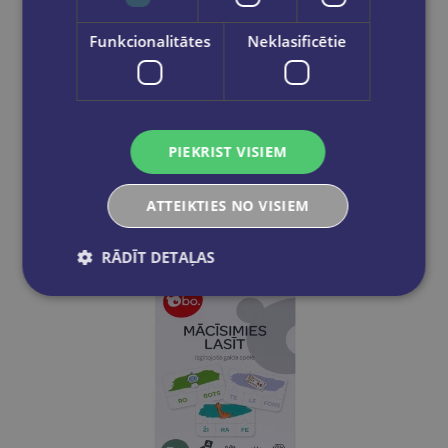
Pēdējais eks.
Funkcionalitātes
Neklasificētie
BO LCD zīmēšanas tāfele
€15.95
PIEKRIST VISIEM
Ielikt grozā
ATTEIKTIES NO VISIEM
RĀDĪT DETAĻAS