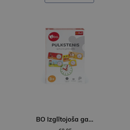
BO Izglītojoša galda spēle "Pulkstenis"