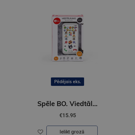
Pēdējais eks.
Spēle BO. Viedtālrunis LAT
€15.95
Ielikt grozā