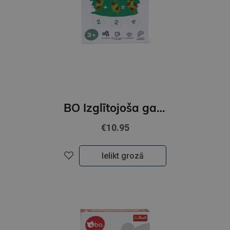
BO Izglītojoša galda spēle "Skaitīšana"LV
€10.95
Ielikt grozā