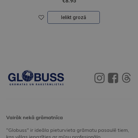
€8.95
Ielikt grozā
Vairāk nekā grāmatnīca
"Globuss" ir ideāla pieturvieta grāmatu pasaulē tiem,
kas vēlas iepazīties ar mūsu profesionālo,