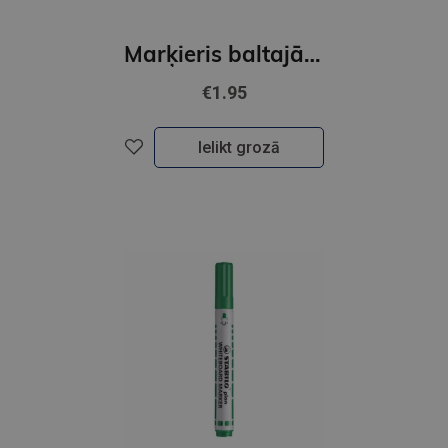
Marķieris baltajām tāfelēm STABILO PLAN | Sarkans GNP
€1.95
Ielikt grozā