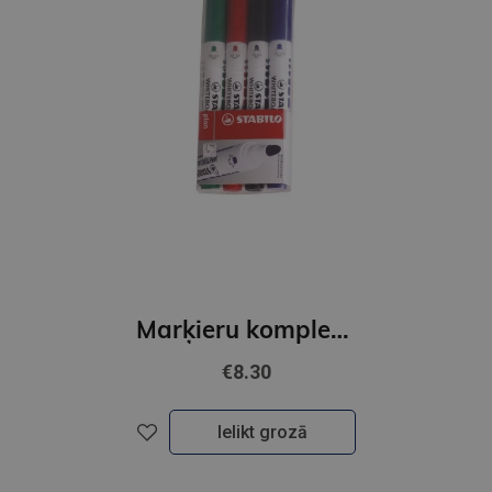
Marķieru komplekts baltajām tāfelēm STABILO PLAN | 4 krāsas
€8.30
Ielikt grozā