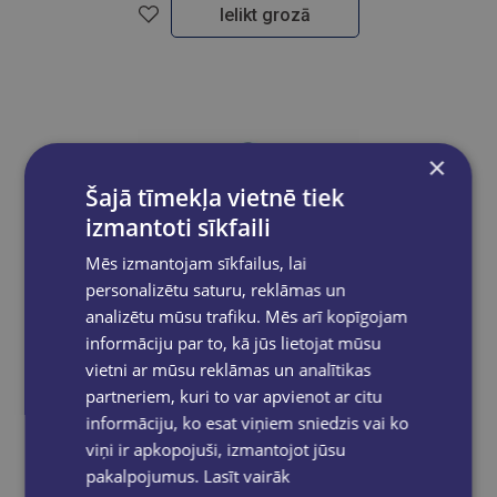
Ielikt grozā
×
Šajā tīmekļa vietnē tiek
izmantoti sīkfaili
Mēs izmantojam sīkfailus, lai
personalizētu saturu, reklāmas un
analizētu mūsu trafiku. Mēs arī kopīgojam
informāciju par to, kā jūs lietojat mūsu
vietni ar mūsu reklāmas un analītikas
partneriem, kuri to var apvienot ar citu
informāciju, ko esat viņiem sniedzis vai ko
viņi ir apkopojuši, izmantojot jūsu
pakalpojumus.
Lasīt vairāk
Marķieris baltajām tāfelēm STABILO PLAN | Zils GNP