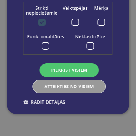
€1.95
Strikti
Veiktspējas
Mērķa
nepieciešamie
Ielikt grozā
Funkcionalitātes
Neklasificētie
PIEKRIST VISIEM
ATTEIKTIES NO VISIEM
RĀDĪT DETAĻAS