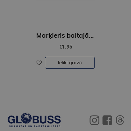
Marķieris baltajām tāfelēm STABILO PLAN | Zaļš GNP
€1.95
Ielikt grozā