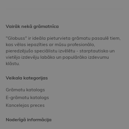
Vairāk nekā grāmatnīca
"Globuss" ir ideāla pieturvieta grāmatu pasaulē tiem,
kas vēlas iepazīties ar mūsu profesionālo,
pieredzējušo speciālistu izvēlētu - starptautisko un
vietējo izdevēju labāko un populārāko izdevumu
klāstu.
Veikala kategorijas
Grāmatu katalogs
E-grāmatu katalogs
Kancelejas preces
Noderīgā informācija