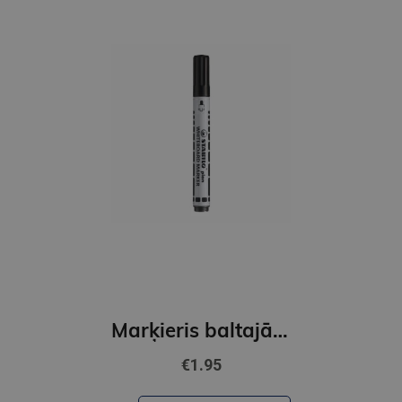
Marķieris baltajām tāfelēm STABILO PLAN | Melns GNP
€1.95