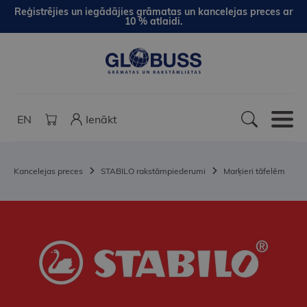
Reģistrējies un iegādājies grāmatas un kancelejas preces ar
10 % atlaidi.
EN
Ienākt
Kancelejas preces
STABILO rakstāmpiederumi
Marķieri tāfelēm