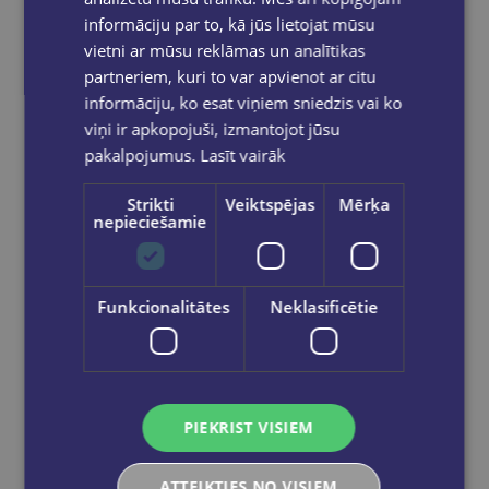
informāciju par to, kā jūs lietojat mūsu
vietni ar mūsu reklāmas un analītikas
partneriem, kuri to var apvienot ar citu
informāciju, ko esat viņiem sniedzis vai ko
viņi ir apkopojuši, izmantojot jūsu
pakalpojumus.
Lasīt vairāk
Strikti
Veiktspējas
Mērķa
nepieciešamie
LONELY PLANET
Lonely Planet Slovenia
Funkcionalitātes
Neklasificētie
€22.90
Ielikt grozā
PIEKRIST VISIEM
ATTEIKTIES NO VISIEM