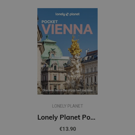
LONELY PLANET
Lonely Planet Pocket Vienna : Discover Twice the City in Half the Time | Top Sights | Maps
€13.90