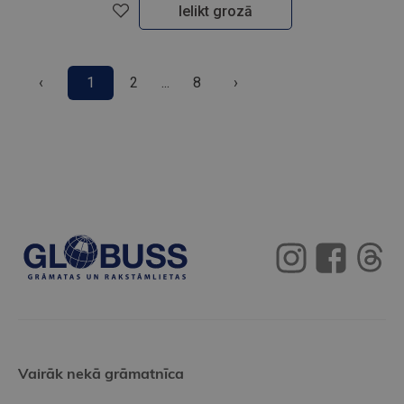
Ielikt grozā
‹
1
2
...
8
›
Vairāk nekā grāmatnīca