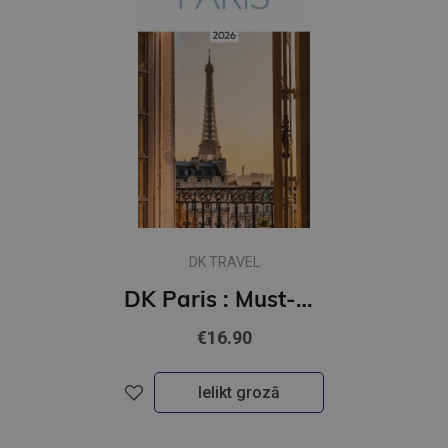
DK TRAVEL
DK Paris : Must-See Sights. Culture & History. Detailed Maps & Tours. Covers Champs-Elysees, Le Mara
€16.90
Ielikt grozā