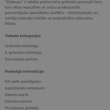
"Globuss" ir ideāla pieturvieta grāmatu pasaulē tiem,
kas vēlas iepazīties ar mūsu profesionālo,
pieredzējušo speciālistu izvēlētu - starptautisko un
vietējo izdevēju labāko un populārāko izdevumu
klāstu.
Veikala kategorijas
Grāmatu katalogs
E-grāmatu katalogs
Kancelejas preces
Noderīgā informācija
Kā veikt pasūtījumu
Iepirkšanās noteikumi
Klienta karte
Dāvanu kartes
Privātuma politika