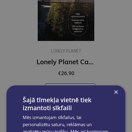
LONELY PLANET
Lonely Planet Canada
€26.90
Ielikt grozā
×
Šajā tīmekļa vietnē tiek
izmantoti sīkfaili
Mēs izmantojam sīkfailus, lai
personalizētu saturu, reklāmas un
analizētu mūsu trafiku. Mēs arī kopīgojam