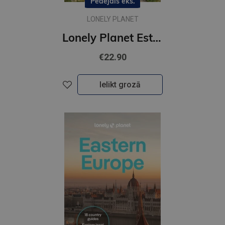
Pēdējais eks.
LONELY PLANET
Lonely Planet Estonia, Latvia & Lithuania : Plan the Trip of a Lifetime| Detailed Itineraries & Maps
€22.90
Ielikt grozā