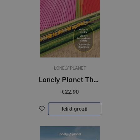
LONELY PLANET
Lonely Planet The Netherlands : Plan the Trip of a Lifetime | Detailed Itineraries & Maps
€22.90
Ielikt grozā