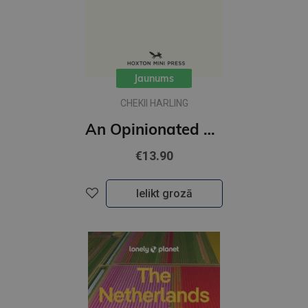
Jaunums
CHEKII HARLING
An Opinionated Guide to Fashion London
€13.90
Ielikt grozā