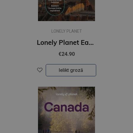
LONELY PLANET
Lonely Planet Eastern Europe : Plan the Trip of a Lifetime | Detailed Itineraries & Maps
€24.90
Ielikt grozā