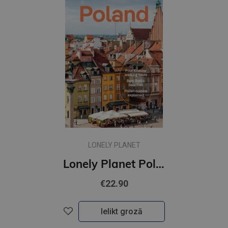
LONELY PLANET
Lonely Planet Poland : Plan the Trip of a Lifetime | Detailed Itineraries & Maps | Insider Tips
€22.90
Ielikt grozā