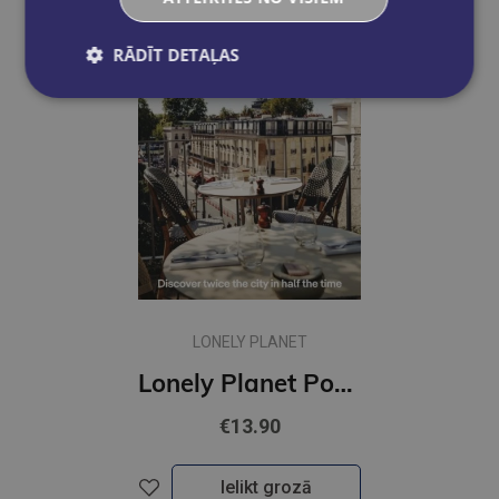
RĀDĪT DETAĻAS
LONELY PLANET
Lonely Planet Pocket Paris
€13.90
Ielikt grozā