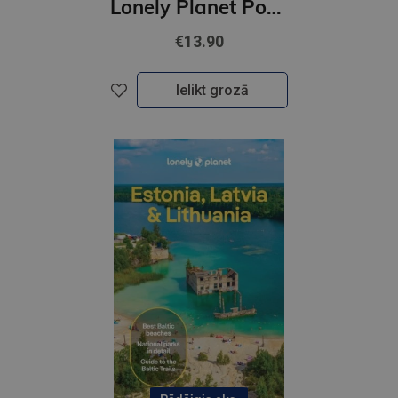
Lonely Planet Pocket Amsterdam : Discover Twice the City in Half the Time | Top Sights | Maps
€13.90
Ielikt grozā