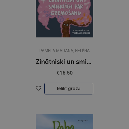
PAMELA MARANA, HELĒNA
DAUVARTE
Zinātniski un smieklīgi par gremošanu. Kaku grāmata veselai ģimenei
€16.50
Ielikt grozā