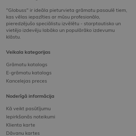
"Globuss" ir ideāla pieturvieta grāmatu pasaulē tiem,
kas vēlas iepazīties ar mūsu profesionālo,
pieredzējušo speciālistu izvēlētu - starptautisko un
vietējo izdevēju labāko un populārāko izdevumu
klāstu.
Veikala kategorijas
Grāmatu katalogs
E-grāmatu katalogs
Kancelejas preces
Noderīgā informācija
Kā veikt pasūtījumu
Iepirkšanās noteikumi
Klienta karte
Dāvanu kartes