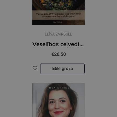
ELĪNA ZVIRBULE
Veselības ceļvedis. Dabas spēka mājas aptieciņa visai ģimenei
€26.50
Ielikt grozā