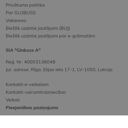
Privātuma politika
Par GLOBUSS
Vakances
Biežāk uzdotie jautājumi (BUJ)
Biežāk uzdotie jautājumi par e-grāmatām
SIA "Globuss A"
Reģ. Nr. 40003136049
Jur. adrese: Rīga, Elijas iela 17-1, LV-1050, Latvija
Kontakti e-veikalam
Kontakti vairumtirdzniecībai
Veikali
Pieejamības paziņojums