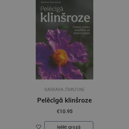
BARBARA ZĪMNZONE
Pelēcīgā klinšroze
€10.95
Ielikt grozā