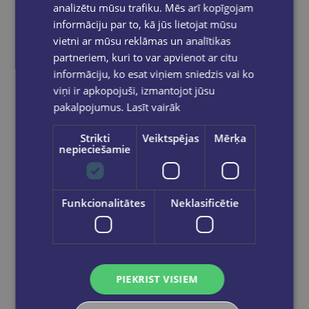
analizētu mūsu trafiku. Mēs arī kopīgojam
informāciju par to, kā jūs lietojat mūsu
vietni ar mūsu reklāmas un analītikas
partneriem, kuri to var apvienot ar citu
informāciju, ko esat viņiem sniedzis vai ko
viņi ir apkopojuši, izmantojot jūsu
pakalpojumus.
Lasīt vairāk
Strikti
Veiktspējas
Mērķa
nepieciešamie
MEIZIJA HILA
Funkcionalitātes
Neklasificētie
Mēnešreizēs ir spēks
€23.50
Ielikt grozā
PIEKRIST VISIEM