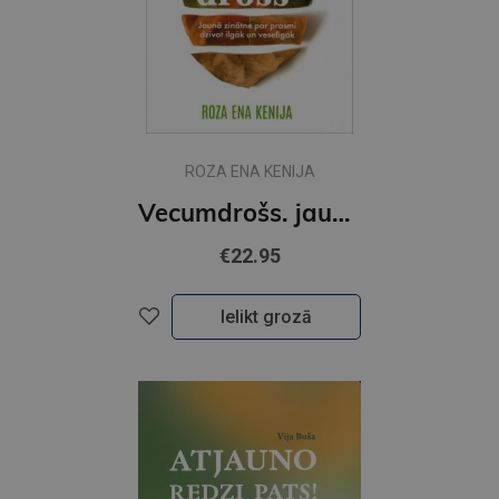
ROZA ENA KENIJA
Vecumdrošs. jaunā zinātne par prasmi dzīvot ilgāk un veselīgāk
€22.95
Ielikt grozā