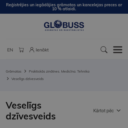
Reģistrējies un iegādājies grāmatas un kancelejas preces ar
10 % atlaidi.
EN
Ienākt
Grāmatas
Praktiskās zinātnes. Medicīna. Tehnika
Veselīgs dzīvesveids
Veselīgs
Kārtot pēc
dzīvesveids