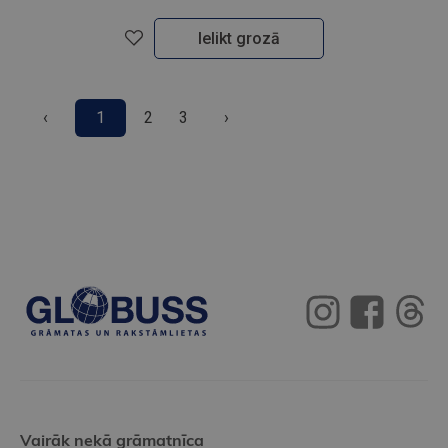
Ielikt grozā
‹
1
2
3
›
Vairāk nekā grāmatnīca