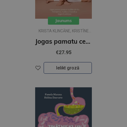
Jaunums
KRISTA KLINCĀNE, KRISTĪNE
LAGZDIŅA
Jogas pamatu ceļvedis
€27.95
Ielikt grozā