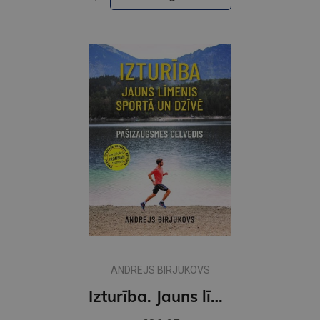
ANDREJS BIRJUKOVS
Izturība. Jauns līmenis sportā un dzīvē