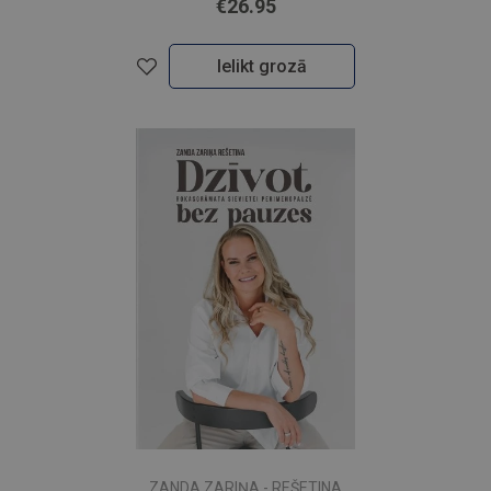
€26.95
Ielikt grozā
ZANDA ZARIŅA - REŠETINA