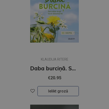
KLAUDIJA RITERE
Daba burciņā. Savvaļas augi tavā ēdienkartē
€20.95
Ielikt grozā