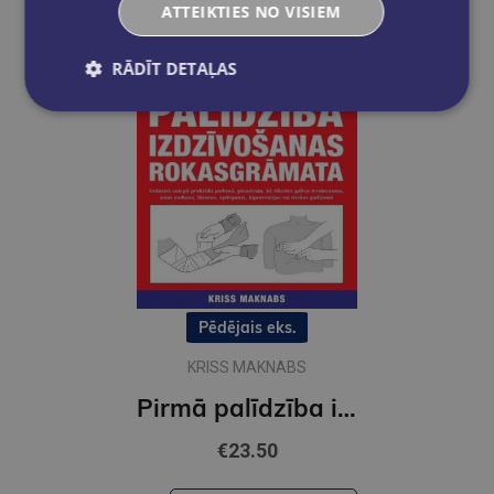
ATTEIKTIES NO VISIEM
RĀDĪT DETAĻAS
Pēdējais eks.
KRISS MAKNABS
Pirmā palīdzība izdzīvošanas rokasgrāmata
€23.50