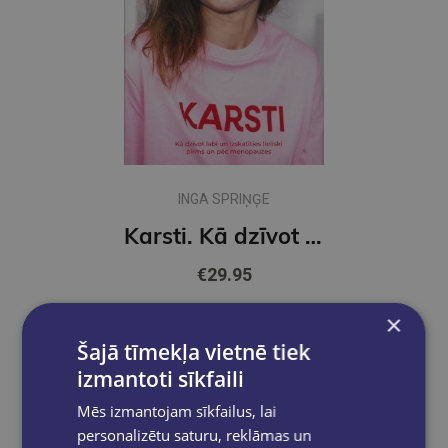
INGA SPRIŅĢE
Karsti. Kā dzīvot un izskatīties lieliski pirms un pēc menopzauzes
€29.95
×
Ielikt grozā
Šajā tīmekļa vietnē tiek
izmantoti sīkfaili
Mēs izmantojam sīkfailus, lai
personalizētu saturu, reklāmas un