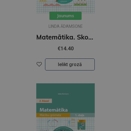
Jaunums
LINDA ĀDAMSONE
Matemātika. Skolēna grāmata 2. klasei 2 daļa
€14.40
Ielikt grozā