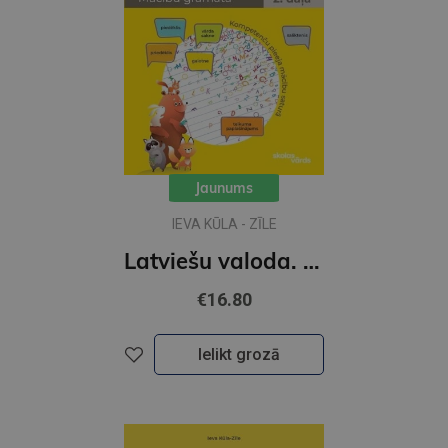
Jaunums
IEVA KŪLA - ZĪLE
Latviešu valoda. Skolēna grāmata 2. klasei 2 daļa
€16.80
Ielikt grozā