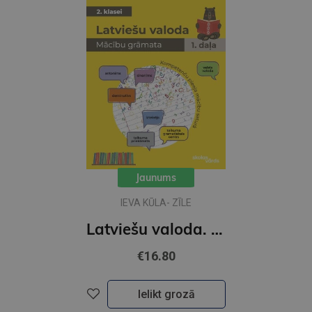
Jaunums
IEVA KŪLA- ZĪLE
Latviešu valoda. Skolēna grāmata 2. klasei I daļa
€16.80
Ielikt grozā