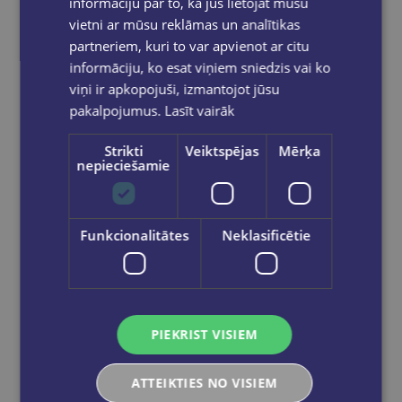
informāciju par to, kā jūs lietojat mūsu
vietni ar mūsu reklāmas un analītikas
partneriem, kuri to var apvienot ar citu
informāciju, ko esat viņiem sniedzis vai ko
viņi ir apkopojuši, izmantojot jūsu
pakalpojumus.
Lasīt vairāk
Jaunums
Strikti
Veiktspējas
Mērķa
nepieciešamie
LINDA ĀDAMSONE
Matemātika. Mācību grāmata 3. klasei, 1. daļa
Funkcionalitātes
Neklasificētie
€14.40
Ielikt grozā
PIEKRIST VISIEM
ATTEIKTIES NO VISIEM