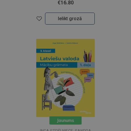
€16.80
Ielikt grozā
Jaunums