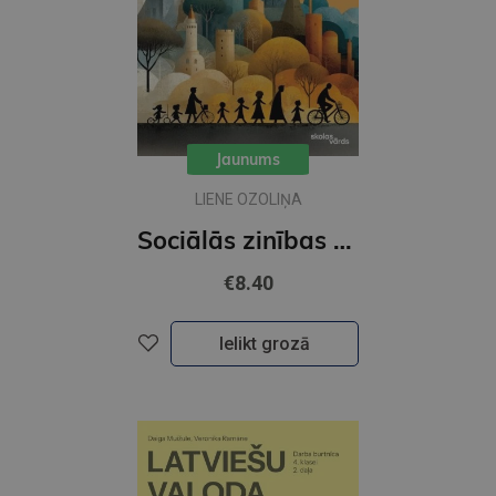
Jaunums
LIENE OZOLIŅA
Sociālās zinības un vēsture 4.klasei 1 daļa Lasāmgrāmata
€8.40
Ielikt grozā