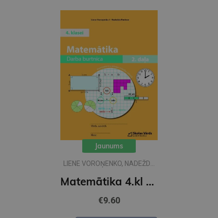
Jaunums
LIENE VOROŅENKO, NADEŽDA
PAVLOVA
Matemātika 4.kl 2 DB ( skolas vārds)
€9.60