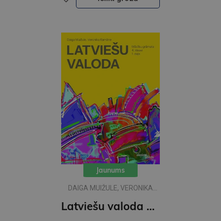
Jaunums
DAIGA MUIŽULE, VERONIKA
RAMĀNE
Latviešu valoda 4.klasei 1 MG ( skolas vārds)