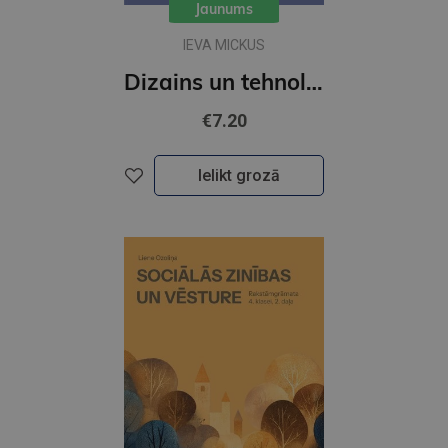
Jaunums
IEVA MICKUS
Dizains un tehnoloģijas Darba burtnica 4.klasei
€7.20
Ielikt grozā