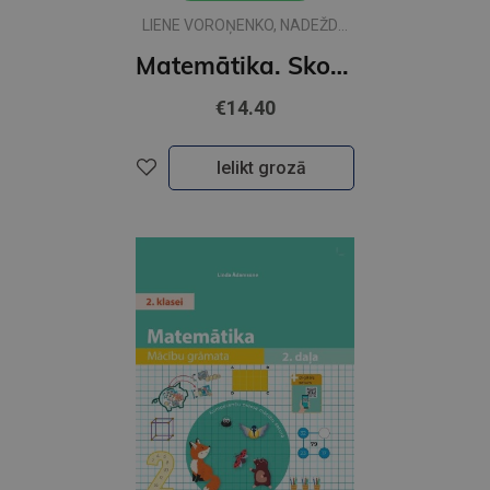
LIENE VOROŅENKO, NADEŽDA
PAVLOVA
Matemātika. Skolēna grāmata 4. klasei, 1. daļa
€14.40
Ielikt grozā