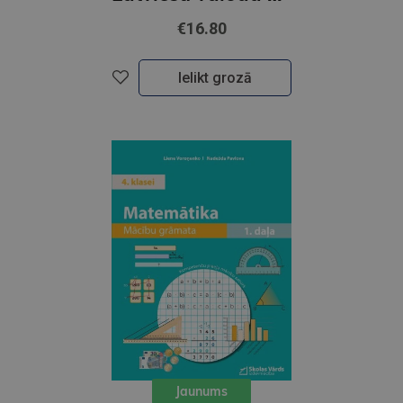
€16.80
Ielikt grozā
Jaunums