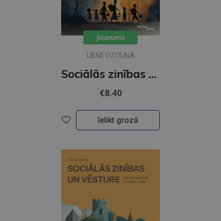
Jaunums
LIENE OZOLIŅA
Sociālās zinības un vēsture 4. klasei 2 daļa Rakstāmgrāmata
€8.40
Ielikt grozā