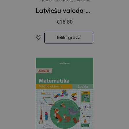
INGA STRĒLNIECE, SANDRA
STUBURE
Latviešu valoda 3.klasei 1 MG ( skolas vārds)
€16.80
Ielikt grozā