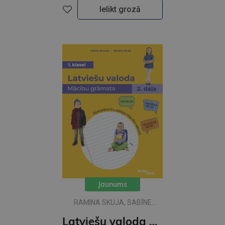
Ielikt grozā
Jaunums
RAMINA SKUJA, SABĪNE
ATMATA
Latviešu valoda 1.klasei 2 MG Skolas vārds