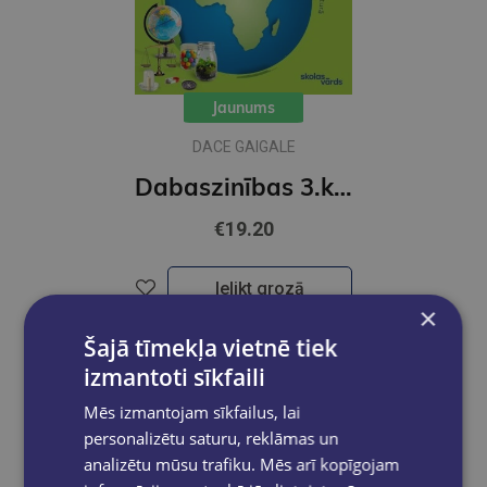
Jaunums
DACE GAIGALE
Dabaszinības 3.klasei MG Skolas vārds
€19.20
Ielikt grozā
×
Šajā tīmekļa vietnē tiek
izmantoti sīkfaili
Mēs izmantojam sīkfailus, lai
personalizētu saturu, reklāmas un
analizētu mūsu trafiku. Mēs arī kopīgojam