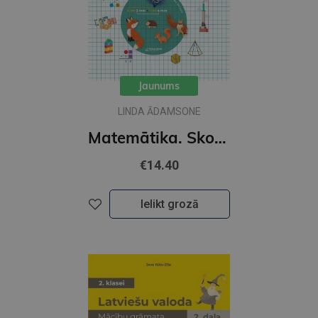
Jaunums
LINDA ĀDAMSONE
Matemātika. Skolēna grāmata 2. klasei I daļa
€14.40
Ielikt grozā