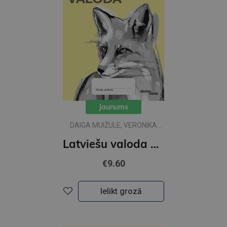
Jaunums
DAIGA MUIŽULE, VERONIKA
RAMĀNE
Latviešu valoda 4.kl 2 DB Skolas vārds
€9.60
Ielikt grozā