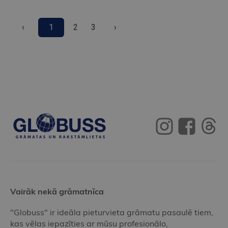
‹
1
2
3
›
Vairāk nekā grāmatnīca
"Globuss" ir ideāla pieturvieta grāmatu pasaulē tiem,
kas vēlas iepazīties ar mūsu profesionālo,