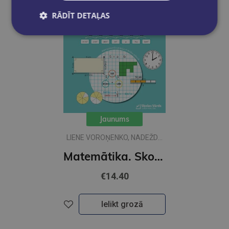
RĀDĪT DETAĻAS
Jaunums
LIENE VOROŅENKO, NADEŽDA
PAVLOVA
Matemātika. Skolēna grāmata 4. klasei, 2. daļa
€14.40
Ielikt grozā