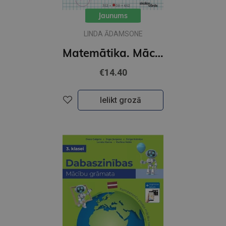
Jaunums
LINDA ĀDAMSONE
Matemātika. Mācību grāmata 3. klasei, 2. daļa
€14.40
Ielikt grozā