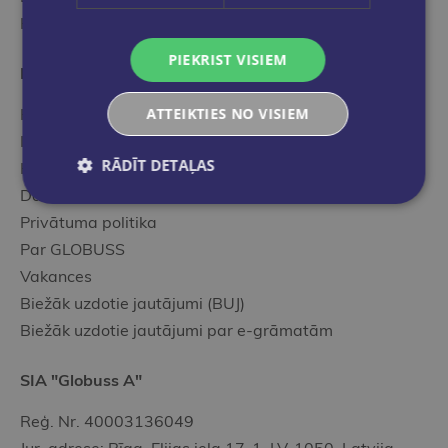
Kancelejas preces
PIEKRIST VISIEM
Noderīgā informācija
ATTEIKTIES NO VISIEM
Kā veikt pasūtījumu
Iepirkšanās noteikumi
RĀDĪT DETAĻAS
Klienta karte
Dāvanu kartes
Privātuma politika
Par GLOBUSS
Vakances
Biežāk uzdotie jautājumi (BUJ)
Biežāk uzdotie jautājumi par e-grāmatām
SIA "Globuss A"
Reģ. Nr. 40003136049