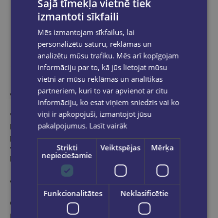
Šajā tīmekļa vietnē tiek
izmantoti sīkfaili
Mēs izmantojam sīkfailus, lai
personalizētu saturu, reklāmas un
analizētu mūsu trafiku. Mēs arī kopīgojam
informāciju par to, kā jūs lietojat mūsu
vietni ar mūsu reklāmas un analītikas
partneriem, kuri to var apvienot ar citu
Vairāk nekā grāmatnīca
informāciju, ko esat viņiem sniedzis vai ko
viņi ir apkopojuši, izmantojot jūsu
"Globuss" ir ideāla pieturvieta grāmatu pasaulē tiem,
pakalpojumus.
Lasīt vairāk
kas vēlas iepazīties ar mūsu profesionālo,
pieredzējušo speciālistu izvēlētu - starptautisko un
Strikti
Veiktspējas
Mērķa
vietējo izdevēju labāko un populārāko izdevumu
nepieciešamie
klāstu.
Veikala kategorijas
Funkcionalitātes
Neklasificētie
Grāmatu katalogs
E-grāmatu katalogs