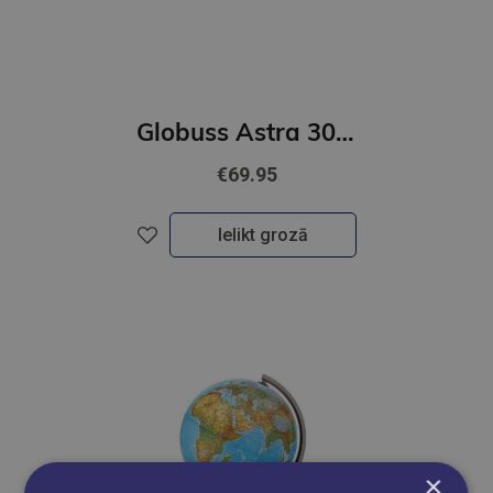
Globuss Astra 30 CM
€69.95
Ielikt grozā
×