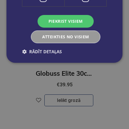
PIEKRIST VISIEM
ATTEIKTIES NO VISIEM
RĀDĪT DETAĻAS
Globuss Elite 30cm LV
€39.95
Ielikt grozā