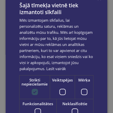
Šajā tīmekļa vietnē tiek
izmantoti sīkfaili
Mēs izmantojam sīkfailus, lai
personalizētu saturu, reklāmas un
analizētu mūsu trafiku. Mēs arī kopīgojam
informāciju par to, kā jūs lietojat mūsu
vietni ar mūsu reklāmas un analītikas
Globuss Frost 20cm RUS
partneriem, kuri to var apvienot ar citu
informāciju, ko esat viņiem sniedzis vai ko
€29.95
viņi ir apkopojuši, izmantojot jūsu
pakalpojumus.
Lasīt vairāk
Ielikt grozā
Strikti
Veiktspējas
Mērķa
nepieciešamie
Funkcionalitātes
Neklasificētie