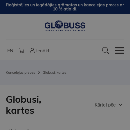
Reģistrējies un iegādājies grāmatas un kancelejas preces ar
10 % atlaidi.
EN
Ienākt
Kancelejas preces
Globusi, kartes
Globusi,
Kārtot pēc
kartes