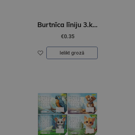
Burtnīca līniju 3.klasei 17x24,12lp
€0.35
Ielikt grozā