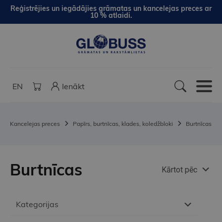
Reģistrējies un iegādājies grāmatas un kancelejas preces ar
10 % atlaidi.
EN
Ienākt
Kancelejas preces
Papīrs, burtnīcas, klades, koledžbloki
Burtnīcas
Burtnīcas
Kārtot pēc
Kategorijas