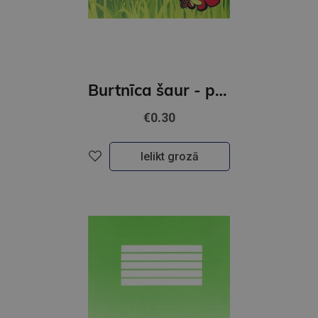
Burtnīca šaur - platlīnīju 12 lpp
€0.30
Ielikt grozā