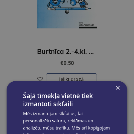
Burtnīca 2.-4.kl. 12 lapas rūtiņu
€0.50
Ielikt grozā
×
Šajā tīmekļa vietnē tiek
izmantoti sīkfaili
Mēs izmantojam sīkfailus, lai
personalizētu saturu, reklāmas un
analizētu mūsu trafiku. Mēs arī kopīgojam