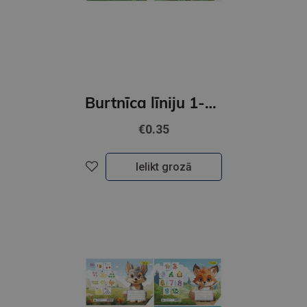
Burtnīca līniju 1-2.klasei 17x24,12lp
€0.35
Ielikt grozā