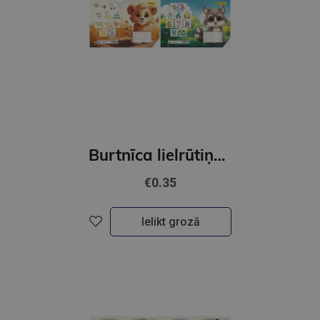
Burtnīca lielrūtiņu 1.klasei 17x24,6x6 12lp
€0.35
Ielikt grozā