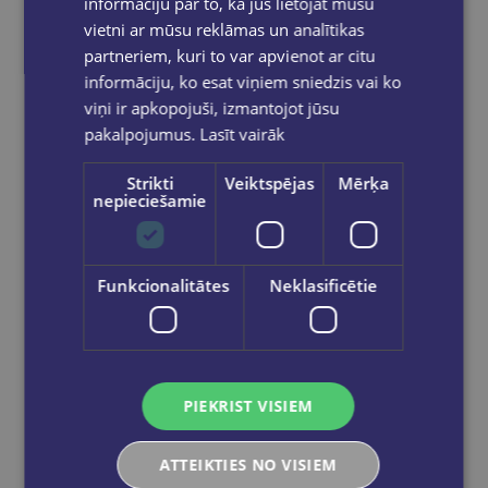
informāciju par to, kā jūs lietojat mūsu
vietni ar mūsu reklāmas un analītikas
partneriem, kuri to var apvienot ar citu
informāciju, ko esat viņiem sniedzis vai ko
viņi ir apkopojuši, izmantojot jūsu
pakalpojumus.
Lasīt vairāk
Strikti
Veiktspējas
Mērķa
nepieciešamie
Burtnīca 2.-3.kl. 12 lapas līniju
Funkcionalitātes
Neklasificētie
€0.50
Ielikt grozā
PIEKRIST VISIEM
ATTEIKTIES NO VISIEM