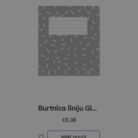
Burtnīca līniju Globuss, 18 lapas, 2023
€0.38
Ielikt grozā