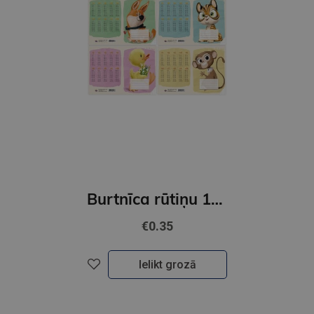
Burtnīca rūtiņu 17x24,5x5,2-4 kl.12lap.
€0.35
Ielikt grozā