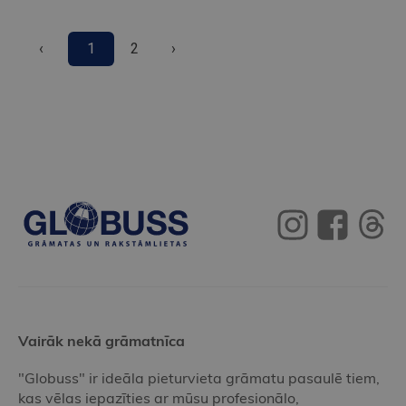
‹
1
2
›
Vairāk nekā grāmatnīca
"Globuss" ir ideāla pieturvieta grāmatu pasaulē tiem,
kas vēlas iepazīties ar mūsu profesionālo,