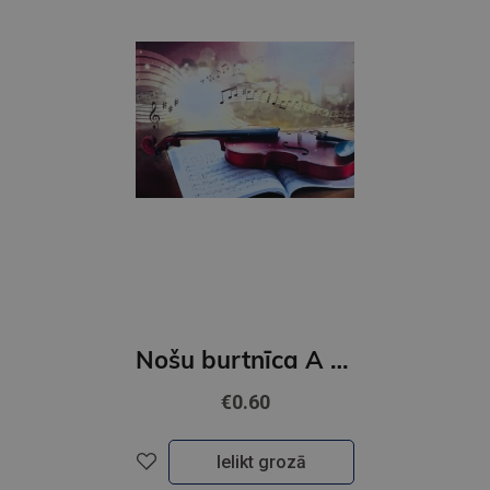
Nošu burtnīca A 5 10 lapas
€0.60
Ielikt grozā