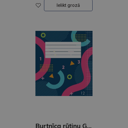
Ielikt grozā
Burtnīca rūtiņu Globuss, 12 lapas