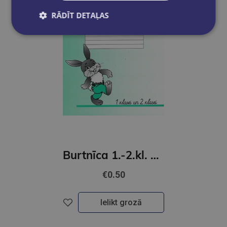
RĀDĪT DETAĻAS
Burtnīca 1.-2.kl. 12 lapas līniju
€0.50
Ielikt grozā