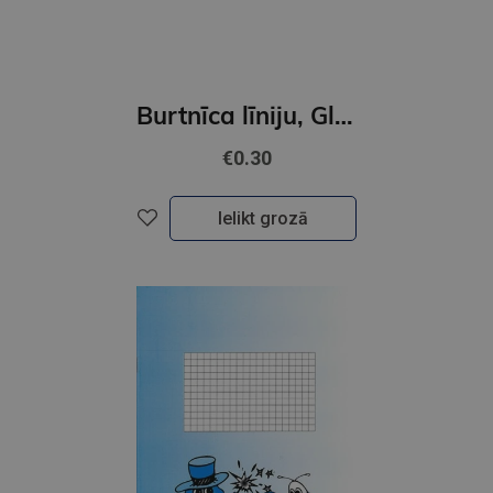
Burtnīca līniju, Globuss, 12 lapas, 2023
€0.30
Ielikt grozā