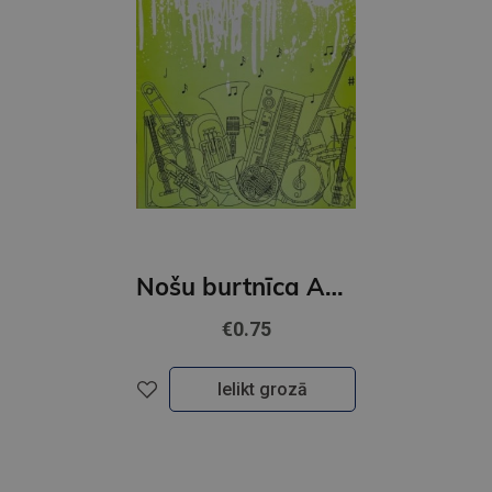
Nošu burtnīca A4 10 lapām
€0.75
Ielikt grozā