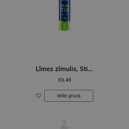
Līmes zīmulis, Stick Tix, 8 gr
€0.45
Ielikt grozā