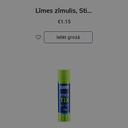
Līmes zīmulis, Stick Tix, 25 gr
€1.15
Ielikt grozā