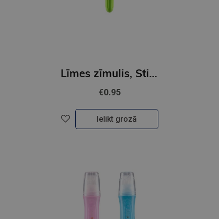
Līmes zīmulis, Stick Tix, 3.5g
€0.95
Ielikt grozā