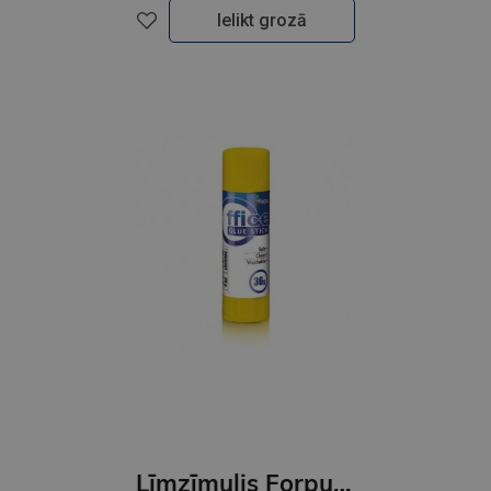
Ielikt grozā
Līmzīmulis Forpus 36 g GNP