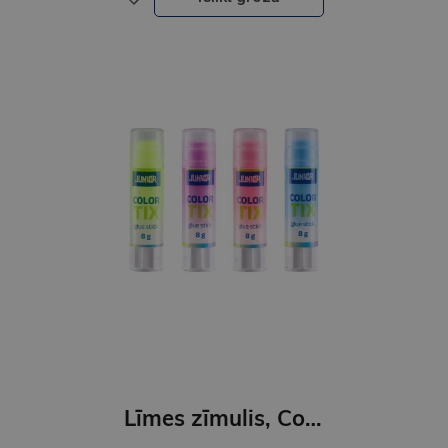
Līmes zīmulis, Color Tix, 8 gr, dažādās krāsās