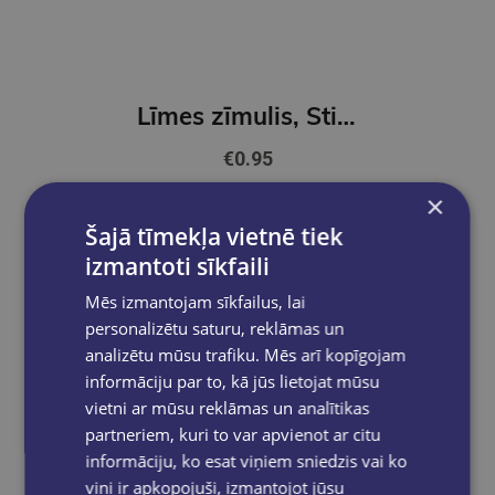
Līmes zīmulis, Stick Tix, 21 gr
€0.95
×
Ielikt grozā
Šajā tīmekļa vietnē tiek
izmantoti sīkfaili
Mēs izmantojam sīkfailus, lai
personalizētu saturu, reklāmas un
analizētu mūsu trafiku. Mēs arī kopīgojam
informāciju par to, kā jūs lietojat mūsu
vietni ar mūsu reklāmas un analītikas
partneriem, kuri to var apvienot ar citu
informāciju, ko esat viņiem sniedzis vai ko
viņi ir apkopojuši, izmantojot jūsu