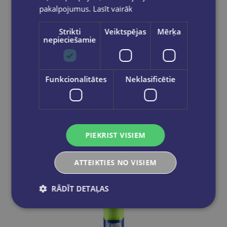
pakalpojumus.
Lasīt vairāk
Strikti
Veiktspējas
Mērķa
nepieciešamie
Funkcionalitātes
Neklasificētie
Līmes zīmulis, Stick Tix, 15 gr
€0.70
Ielikt grozā
PIEKRIST VISIEM
ATTEIKTIES NO VISIEM
RĀDĪT DETAĻAS