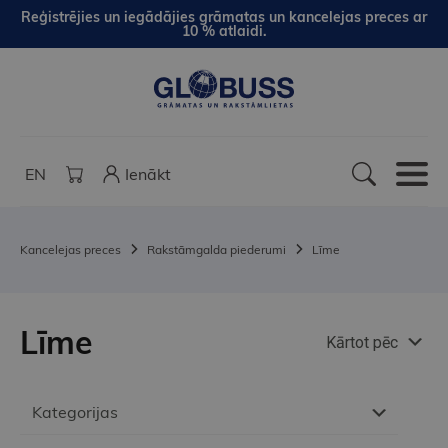
Reģistrējies un iegādājies grāmatas un kancelejas preces ar
10 % atlaidi.
EN
Ienākt
Kancelejas preces
Rakstāmgalda piederumi
Līme
Līme
Kārtot pēc
Kategorijas