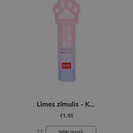
Līmes zīmulis - KITTY
€1.95
Ielikt grozā