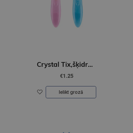
Crystal Tix,šķidra līme ar otiņām,24ml
€1.25
Ielikt grozā