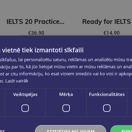
IELTS 20 Practice Test General Training Student's Book with Answers with Digital Pack
€36.90
€14.90
 vietnē tiek izmantoti sīkfaili
Nav noliktavā
Nav noliktavā
kfailus, lai personalizētu saturu, reklāmas un analizētu mūsu tra
ciju par to, kā jūs lietojat mūsu vietni ar mūsu reklāmas un anal
ot ar citu informāciju, ko esat viņiem sniedzis vai ko viņi ir apko
us.
Lasīt vairāk
Veiktspējas
Mērķa
Funkcionalitātes
AS
ATTEIKTIES NO VISIEM
PIEK