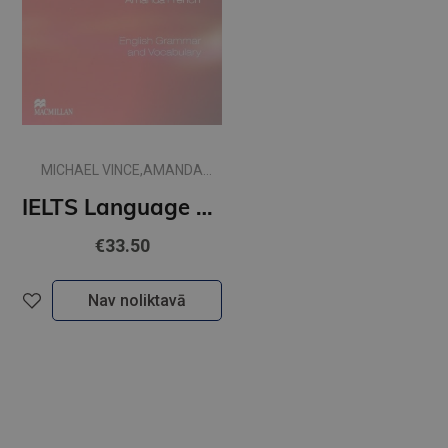
MICHAEL VINCE,AMANDA
FRENCH
IELTS Language Practice plus Key
€33.50
Nav noliktavā