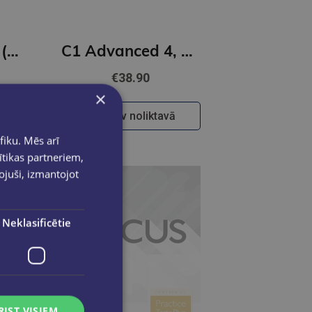
Ready for IELTS (2nd Edition) Workbook with Answers and Resources Pack
C1 Advanced 4, Student's Book with Answers with Audio with Resource Bank; Authentic Practice Tests
€38.90
×
Nav noliktavā
fiku. Mēs arī
ītikas partneriem,
pojuši, izmantojot
Neklasificētie
RIST VISIEM