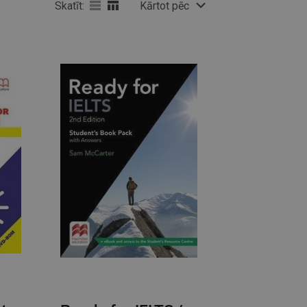
Skatīt:
Kārtot pēc