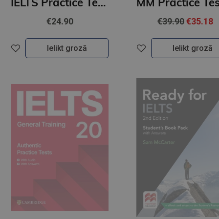
IELTS Practice Tests Student's Book with 2 Audio CDs (B2-C1+)
€24.90
€39.90
€35.18
Ielikt grozā
Ielikt grozā