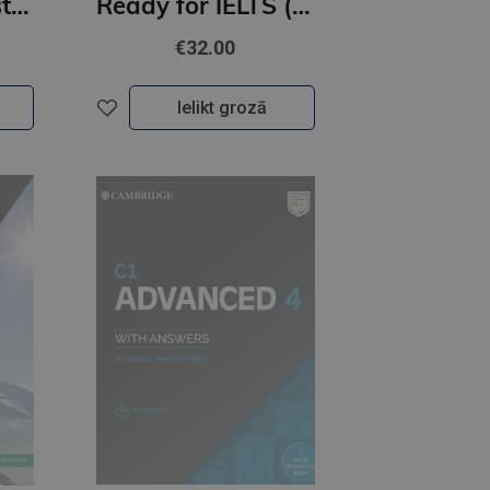
MM Practice Tests for the TOEFL iBT Exam with DVD-ROM (B2-C1)
Ready for IELTS (2nd Edition) Student's Book with Answers & eBook Pack
€32.00
Ielikt grozā