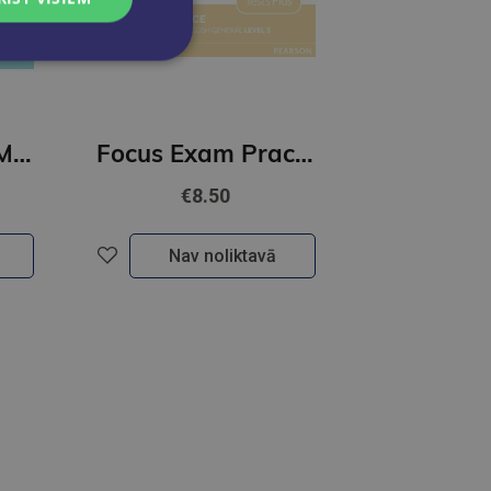
IELTS Common Mistakes For Bands 6.0-7.0 Julie Moore
Focus Exam Practice: Pearson Tests of English General Level 3 (B2)
€8.50
Nav noliktavā