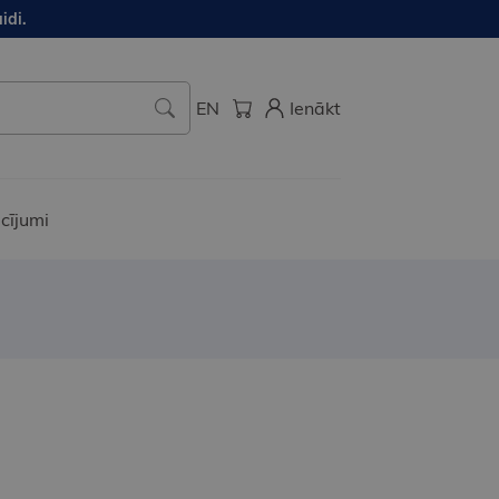
idi.
EN
Ienākt
cījumi