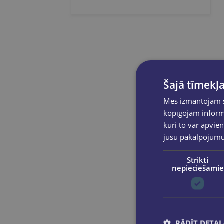
Šajā tīmekļa
Mēs izmantojam sī
kopīgojam informā
kuri to var apvien
jūsu pakalpojum
Strikti
nepieciešamie
RĀDĪT DETAĻ