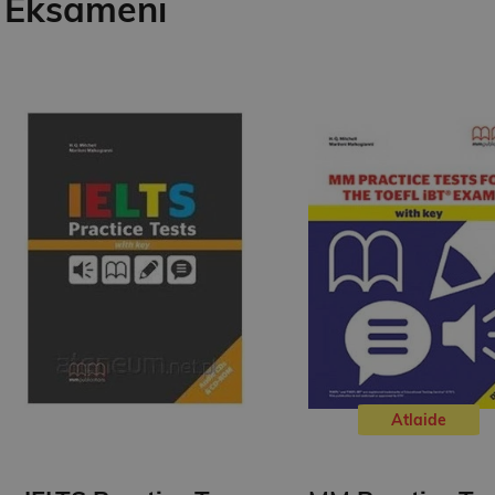
Eksāmeni
Atlaide