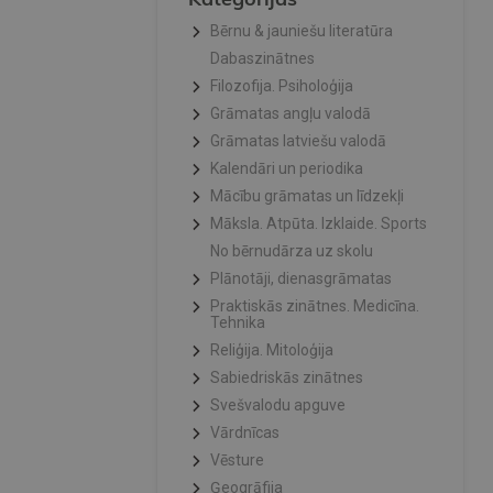
Bērnu & jauniešu literatūra
Dabaszinātnes
Filozofija. Psiholoģija
Grāmatas angļu valodā
Grāmatas latviešu valodā
Kalendāri un periodika
Mācību grāmatas un līdzekļi
Māksla. Atpūta. Izklaide. Sports
No bērnudārza uz skolu
Plānotāji, dienasgrāmatas
Praktiskās zinātnes. Medicīna.
Tehnika
Reliģija. Mitoloģija
Sabiedriskās zinātnes
Svešvalodu apguve
Vārdnīcas
Vēsture
Ģeogrāfija