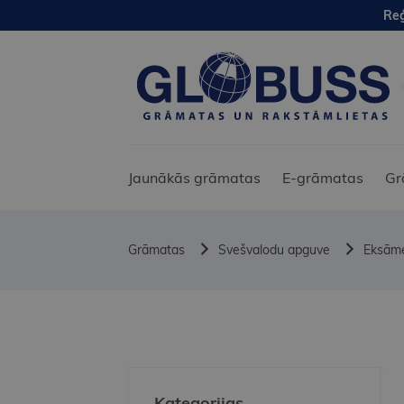
Reģ
Jaunākās grāmatas
E-grāmatas
Gr
Grāmatas
Svešvalodu apguve
Eksām
Kategorijas