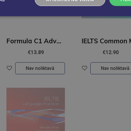
Formula C1 Advanced Exam Trainer and Interactive eBook without Key with Digital Resources & App
€13.89
€12.90
Nav noliktavā
Nav noliktavā