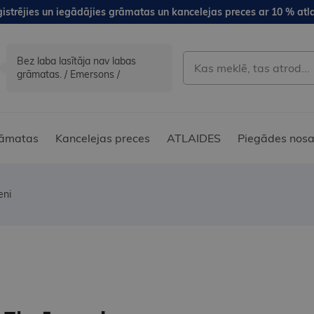
istrējies un iegādājies grāmatas un kancelejas preces ar 10 % atla
Bez laba lasītāja nav labas
grāmatas. / Emersons /
āmatas
Kancelejas preces
ATLAIDES
Piegādes nosa
eni