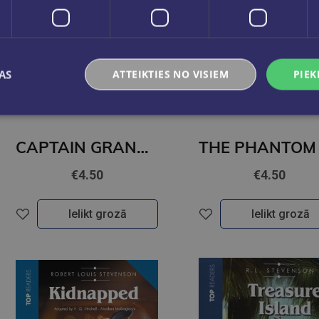
AS
ATTEIKTIES NO VISIEM
PIEK
Pēdējais eks.
CAPTAIN GRANT’S CHILDREN (level 4)
€4.50
€4.50
Ielikt grozā
Ielikt grozā