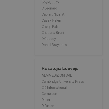
Boyle, Judy
C.Leonard
Caplan, Nigel A.
Casey, Helen
Cheryl Palin
Cristiana Bruni
D.Goodey
Daniel Brayshaw.
Davies, Paul A.
Diana Goodey
Dr. Annette Vosswinkel
Ražotājs/Izdevējs
Emilio Salgari
F. Beddall
ALMA EDIZIONI SRL
G.Kopp
Cambridge University Press
Gabriele Kopp
Clé International
Gabriele Kopp ,Siegfried
Cornelsen
Butter,Josef Al
Didier
Gabriele Kopp, Siegfried Butter
Difusion