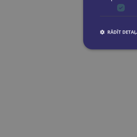
K. Foufouti
K.Kampa
Kelly Paul
Krenn, Wilfried
RĀDĪT DETAĻ
l.Holmes
Leonhard Thoma
Lisa Suett / Sarah Jane Lewis
Liz and John Soars
Lorena Roberts
Louise & Richard Spilsbury
Luigi Pirandello
Luiza Ciepielewska-Kaczmarek,
Aleksandra Obradovič, Susanne
Sperling, Gisele Val
M. Charrington
M.Twain
Manuela Georgiakaki, Elisabeth
Graf-Riemann, Anja Schümann,
Christiane Seuthe, N
Mark Foley & Diane Hall