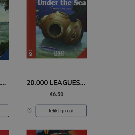
TREASURE ISLAND (level 3)+CD
20.000 LEAGUES UNDER THE SEA (level 2)+CD
€6.50
Ielikt grozā