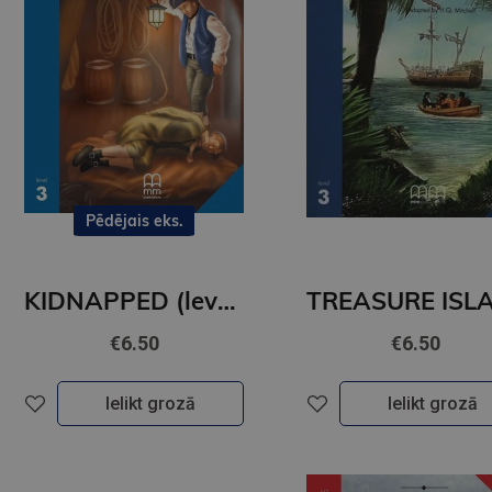
Pēdējais eks.
KIDNAPPED (level 3)+CD
€6.50
€6.50
Ielikt grozā
Ielikt grozā