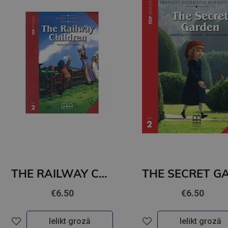
THE RAILWAY CHILDREN (level 2)+CD
€6.50
€6.50
Ielikt grozā
Ielikt grozā