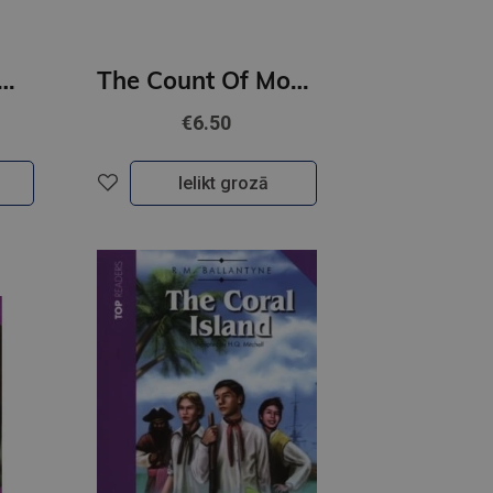
REEPING MAN (level 5)+CD
The Count Of Monte Cristo (level 5)+CD
€6.50
Ielikt grozā