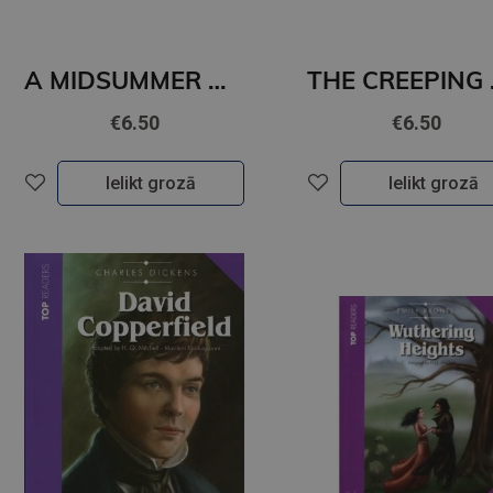
A MIDSUMMER NIGHT’S DREAM (level 5)+CD
THE C
€6.50
€6.50
Ielikt grozā
Ielikt grozā