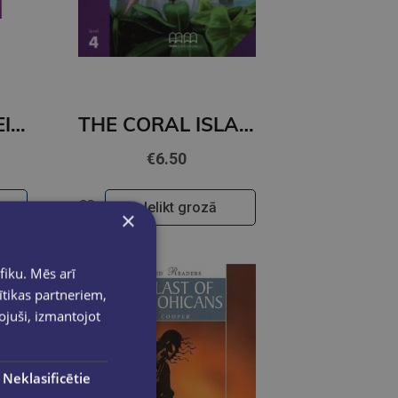
WUTHERING HEIGHTS (level 4)+CD
THE CORAL ISLAND (level 4)+CD
€6.50
Ielikt grozā
×
fiku. Mēs arī
ītikas partneriem,
pojuši, izmantojot
Neklasificētie