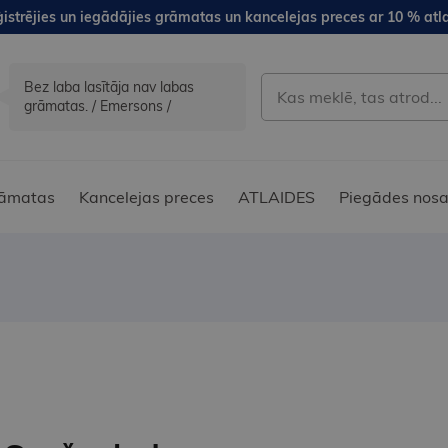
istrējies un iegādājies grāmatas un kancelejas preces ar 10 % atla
Bez laba lasītāja nav labas
grāmatas. / Emersons /
āmatas
Kancelejas preces
ATLAIDES
Piegādes nosa