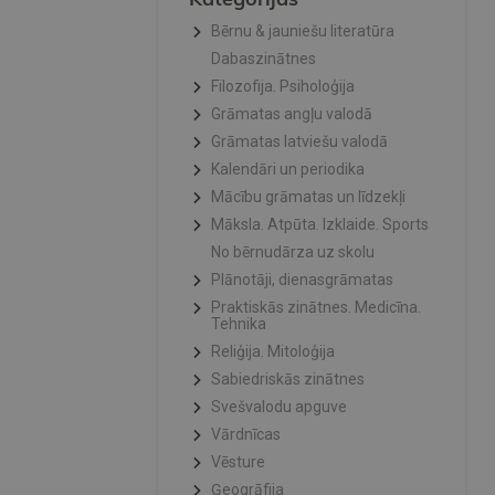
Bērnu & jauniešu literatūra
Dabaszinātnes
Filozofija. Psiholoģija
Grāmatas angļu valodā
Grāmatas latviešu valodā
Kalendāri un periodika
Mācību grāmatas un līdzekļi
Māksla. Atpūta. Izklaide. Sports
No bērnudārza uz skolu
Plānotāji, dienasgrāmatas
Praktiskās zinātnes. Medicīna.
Tehnika
Reliģija. Mitoloģija
Sabiedriskās zinātnes
Svešvalodu apguve
Vārdnīcas
Vēsture
Ģeogrāfija