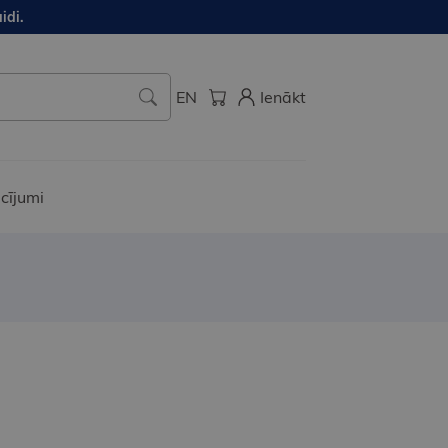
idi.
EN
Ienākt
cījumi