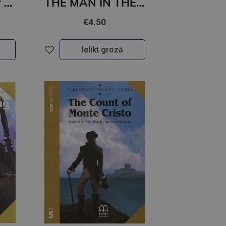
Le francais pour tous / French for everyone. La prononciation du francais (A1/A2) Livre + Audio
THE MAN IN THE IRON MASK (level 3)
€4.50
Ielikt grozā