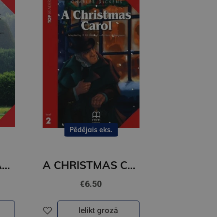
Pēdējais eks.
THE SECRET GARDEN (level 2)+CD
A CHRISTMAS CAROL (level 2)+CD
€6.50
Ielikt grozā