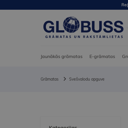
Reģ
Jaunākās grāmatas
E-grāmatas
Gr
Grāmatas
Svešvalodu apguve
Kategorijas