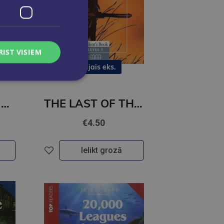
RIST VISIEM
Pēdējais eks.
THE PHANTOM OF THE OPERA (level 4)
THE LAST OF THE MOHICANS (level 3)
€4.50
Ielikt grozā