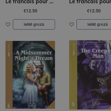
Le francais pour tous / French for everyone. Methode de francais (A1/A2) Livre + Audio
€12.50
€12.50
Ielikt grozā
Ielikt grozā