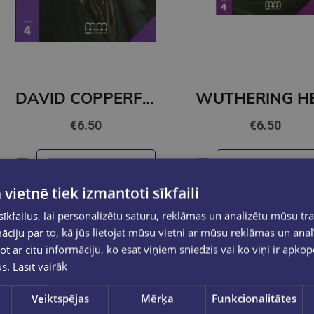
DAVID COPPERFIELD (level 4)+CD
€6.50
€6.50
Ielikt grozā
Ielikt grozā
 vietnē tiek izmantoti sīkfaili
kfailus, lai personalizētu saturu, reklāmas un analizētu mūsu tra
ciju par to, kā jūs lietojat mūsu vietni ar mūsu reklāmas un anal
ot ar citu informāciju, ko esat viņiem sniedzis vai ko viņi ir apko
us.
Lasīt vairāk
Veiktspējas
Mērķa
Funkcionalitātes