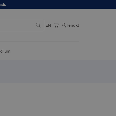
idi.
EN
Ienākt
cījumi