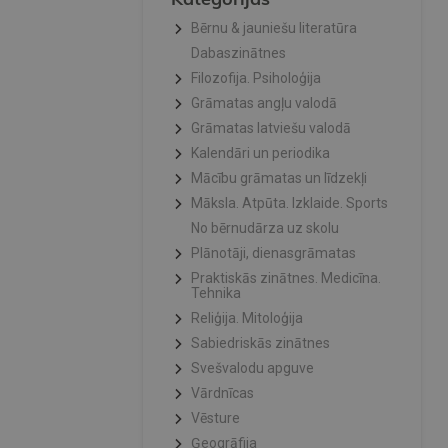
Bērnu & jauniešu literatūra
Dabaszinātnes
Filozofija. Psiholoģija
Grāmatas angļu valodā
Grāmatas latviešu valodā
Kalendāri un periodika
Mācību grāmatas un līdzekļi
Māksla. Atpūta. Izklaide. Sports
No bērnudārza uz skolu
Plānotāji, dienasgrāmatas
Praktiskās zinātnes. Medicīna.
Tehnika
Reliģija. Mitoloģija
Sabiedriskās zinātnes
Svešvalodu apguve
Vārdnīcas
Vēsture
Ģeogrāfija