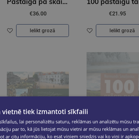
Pastaiga pa skaisto Rīgu
€36.00
€21.95
Ielikt grozā
Ielikt grozā
 vietnē tiek izmantoti sīkfaili
kfailus, lai personalizētu saturu, reklāmas un analizētu mūsu tra
ciju par to, kā jūs lietojat mūsu vietni ar mūsu reklāmas un anal
ot ar citu informāciju, ko esat viņiem sniedzis vai ko viņi ir apko