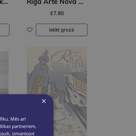
100 pastaigu takas Latvijā
Rīga Arte Nova Portugāļu valodā
€7.80
Ielikt grozā
×
fiku. Mēs arī
ītikas partneriem,
pojuši, izmantojot