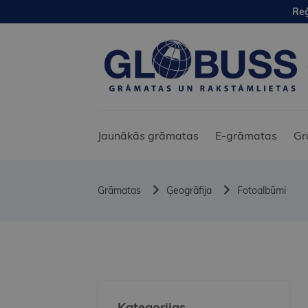
Reģ
Jaunākās grāmatas
E-grāmatas
Gr
Grāmatas
Ģeogrāfija
Fotoalbūmi
Kategorijas