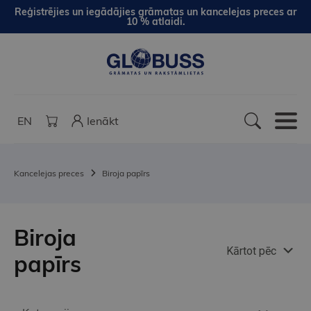
Reģistrējies un iegādājies grāmatas un kancelejas preces ar
10 % atlaidi.
EN
Ienākt
Kancelejas preces
Biroja papīrs
Biroja
Kārtot pēc
papīrs