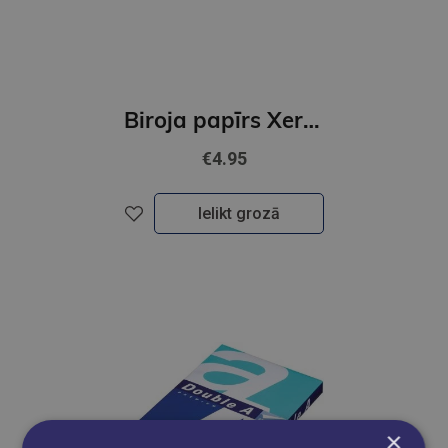
Biroja papīrs Xerox Business A4, 80g/m2, 500l
€4.95
Ielikt grozā
×