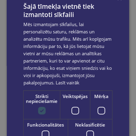
Šajā tīmekļa vietnē tiek
izmantoti sīkfaili
Mēs izmantojam sīkfailus, lai
personalizētu saturu, reklāmas un
analizētu mūsu trafiku. Mēs arī kopīgojam
informāciju par to, kā jūs lietojat mūsu
vietni ar mūsu reklāmas un analītikas
Papīrs A4 100lp. 80g/m2 Double A Premium
partneriem, kuri to var apvienot ar citu
informāciju, ko esat viņiem sniedzis vai ko
€1.95
viņi ir apkopojuši, izmantojot jūsu
pakalpojumus.
Lasīt vairāk
Ielikt grozā
Strikti
Veiktspējas
Mērķa
nepieciešamie
Funkcionalitātes
Neklasificētie