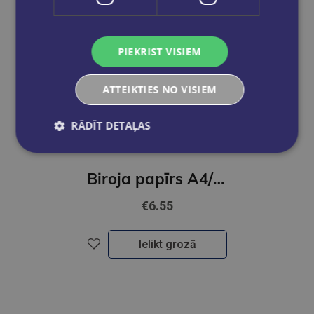
PIEKRIST VISIEM
ATTEIKTIES NO VISIEM
RĀDĪT DETAĻAS
Biroja papīrs A4/80g/500 Navigator
€6.55
Ielikt grozā