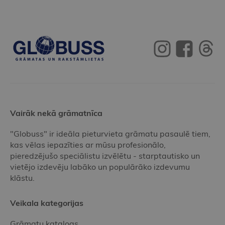
Vairāk nekā grāmatnīca
"Globuss" ir ideāla pieturvieta grāmatu pasaulē tiem,
kas vēlas iepazīties ar mūsu profesionālo,
pieredzējušo speciālistu izvēlētu - starptautisko un
vietējo izdevēju labāko un populārāko izdevumu
klāstu.
Veikala kategorijas
Grāmatu katalogs