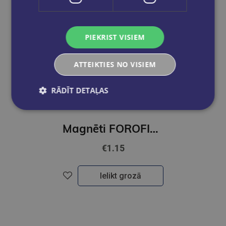
PIEKRIST VISIEM
ATTEIKTIES NO VISIEM
RĀDĪT DETAĻAS
Magnēti FOROFIS 40mmno 4 līdz 6 gab./blisters
€1.15
Ielikt grozā