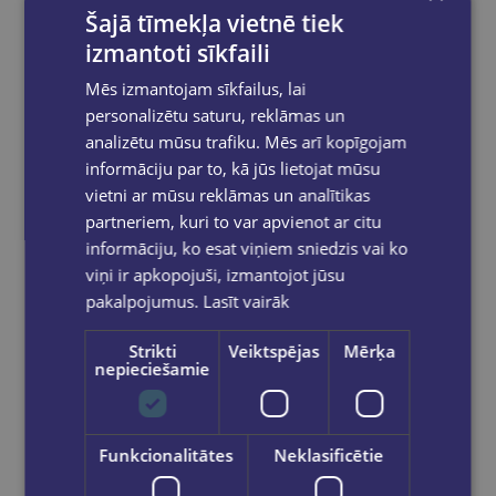
Šajā tīmekļa vietnē tiek
izmantoti sīkfaili
Mēs izmantojam sīkfailus, lai
personalizētu saturu, reklāmas un
Pēdējais eks.
analizētu mūsu trafiku. Mēs arī kopīgojam
informāciju par to, kā jūs lietojat mūsu
vietni ar mūsu reklāmas un analītikas
Caurspīdīgi magnēti,3cm,8gab.
partneriem, kuri to var apvienot ar citu
informāciju, ko esat viņiem sniedzis vai ko
€2.00
viņi ir apkopojuši, izmantojot jūsu
pakalpojumus.
Lasīt vairāk
Ielikt grozā
Strikti
Veiktspējas
Mērķa
nepieciešamie
Funkcionalitātes
Neklasificētie