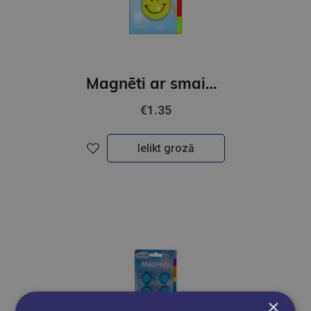
Magnēti ar smaidiņu, 35mm, 5gab.
€1.35
Ielikt grozā
×