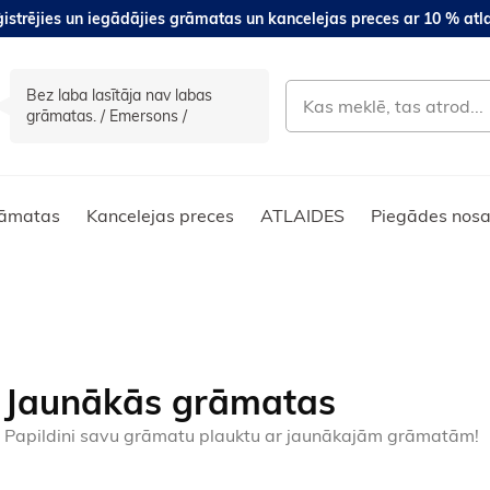
istrējies un iegādājies grāmatas un kancelejas preces ar 10 % atla
Bez laba lasītāja nav labas
grāmatas. / Emersons /
āmatas
Kancelejas preces
ATLAIDES
Piegādes nosa
Jaunākās grāmatas
Papildini savu grāmatu plauktu ar jaunākajām grāmatām!