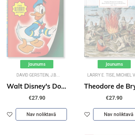
Jaunums
Jaunums
DAVID GERSTEIN, J.B.
LARRY E. TISE, MICHIEL 
KAUFMAN
GROESEN
Walt Disney's Donald Duck : The Ultimate History. 45th Ed.
€27.90
€27.90
Nav noliktavā
Nav noliktavā