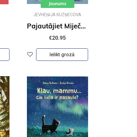
Jaunums
JEVHEŅIJA KUZŅECOVA
Pajautājiet Miječkai
€20.95
Ielikt grozā