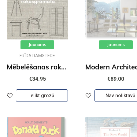
Jaunums
Jaunums
FRĪDA RAMSTEDE
Mēbelēšanas rokasgrāmata
€34.95
€89.00
Ielikt grozā
Nav noliktavā