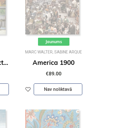
Jaunums
MARC WALTER, SABINE ARQUE
Modern Architecture A–Z
America 1900
€89.00
Nav noliktavā