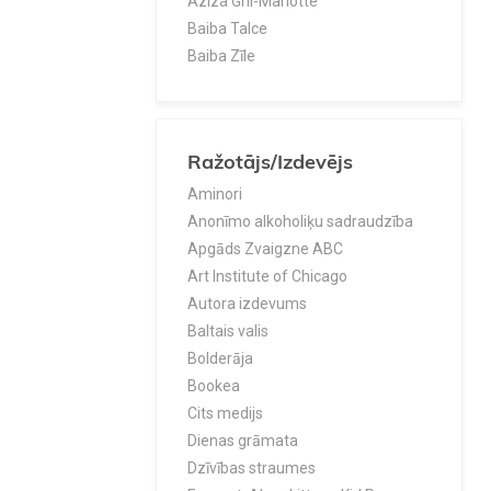
Aziza Gril-Mariotte
Baiba Talce
Baiba Zīle
Bārbara Kingslovera
Brigita Birkova
Dace Judina
Ražotājs/Izdevējs
Daina Grūbe
Daina Tabūna
Aminori
David Gerstein, J.B. Kaufman
Anonīmo alkoholiķu sadraudzība
Deivs Pilkijs
Apgāds Zvaigzne ABC
Dens Brauns
Art Institute of Chicago
Donatella Di Pjetrantonio
Autora izdevums
Dr. Keisija Mīnsa
Baltais valis
Džeimijs Smārts
Bolderāja
Džeina Ostina
Bookea
Dženīva Rouza
Cits medijs
Džesika Makeiba
Dienas grāmata
Džims Bučers
Dzīvības straumes