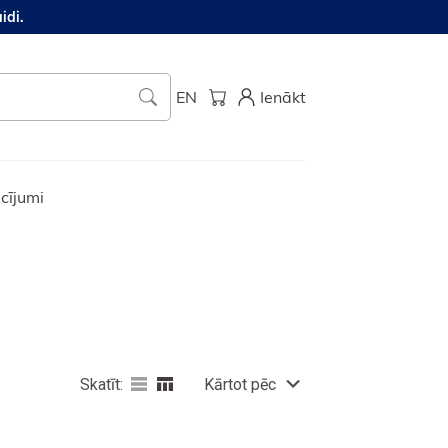
idi.
EN
Ienākt
cījumi
Skatīt:
Kārtot pēc