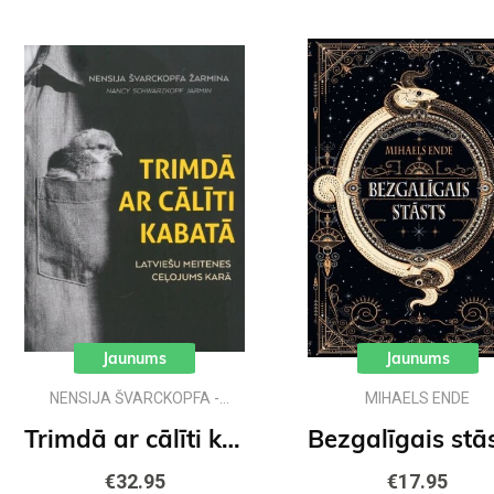
Jaunums
Jaunums
NENSIJA ŠVARCKOPFA -
MIHAELS ENDE
ŽARMINA
Trimdā ar cālīti kabatā
€32.95
€17.95