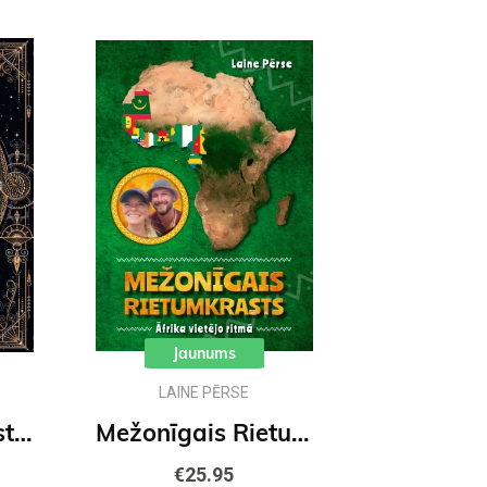
Jaunums
LAINE PĒRSE
Bezgalīgais stāsts (MV)
Mežonīgais Rietumkrasts. Āfrika vietējo ritmā
€25.95