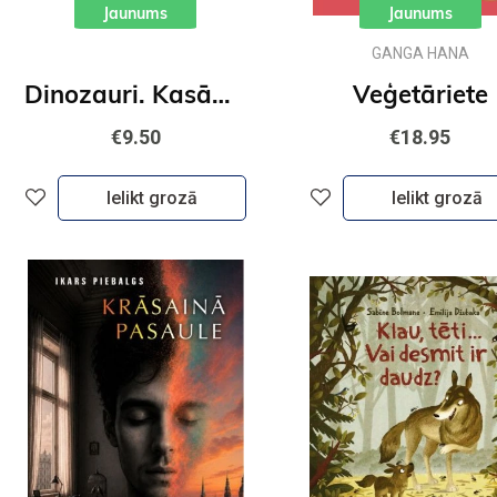
Jaunums
Jaunums
GANGA HANA
Dinozauri. Kasāmgrāmata
Veģetāriete
€9.50
€18.95
Ielikt grozā
Ielikt grozā