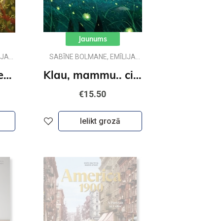
Jaunums
IJA
SABĪNE BOLMANE, EMĪLIJA
DŽUBAKA
Klau, tēti.. vai desmit ir daudz?
Klau, mammu.. ciik liela ir pasaule?
€15.50
Ielikt grozā