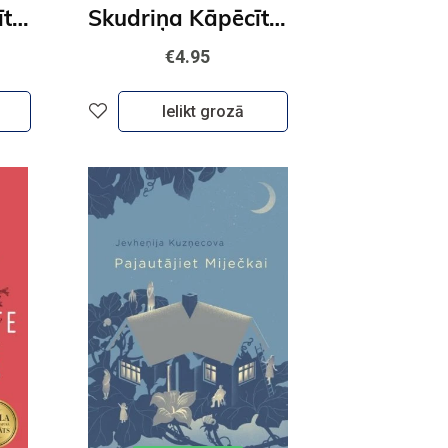
Skudriņa Kāpēcīte. Cipari
Skudriņa Kāpēcīte. Burti
€4.95
Ielikt grozā