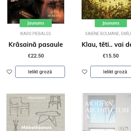
Jaunums
Jaunums
IKARS PIEBALGS
SABĪNE BOLMANE, EMĪL
DŽUBAKA
Krāsainā pasaule
€22.50
€15.50
Ielikt grozā
Ielikt grozā