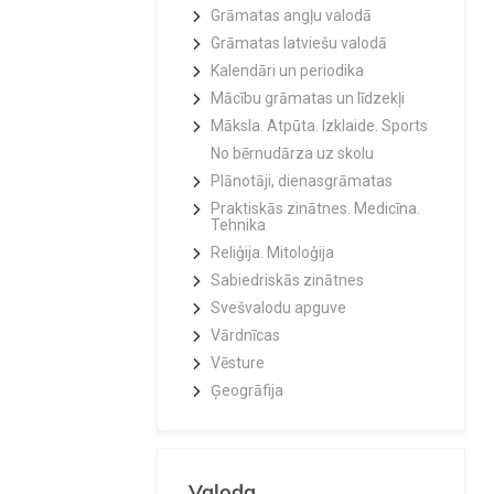
Grāmatas angļu valodā
Grāmatas latviešu valodā
Kalendāri un periodika
Mācību grāmatas un līdzekļi
Māksla. Atpūta. Izklaide. Sports
No bērnudārza uz skolu
Plānotāji, dienasgrāmatas
Praktiskās zinātnes. Medicīna.
Tehnika
Reliģija. Mitoloģija
Sabiedriskās zinātnes
Svešvalodu apguve
Vārdnīcas
Vēsture
Ģeogrāfija
Valoda