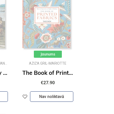
Jaunums
VAN
AZIZA GRIL-MARIOTTE
Theodore de Bry : The New World. 45th Ed.
The Book of Printed Fabrics : 45th Ed.
€27.90
Nav noliktavā