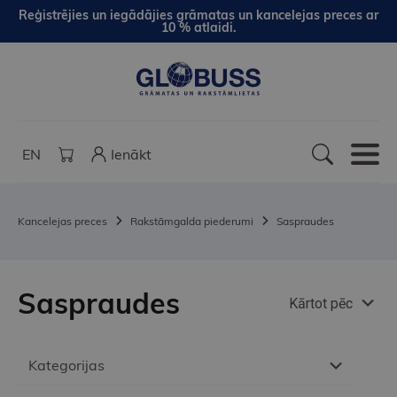
Reģistrējies un iegādājies grāmatas un kancelejas preces ar
10 % atlaidi.
EN
Ienākt
Kancelejas preces
Rakstāmgalda piederumi
Saspraudes
Saspraudes
Kārtot pēc
Kategorijas