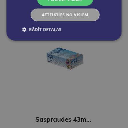
ATTEIKTIES NO VISIEM
RĀDĪT DETAĻAS
Saspraudes 43mm FOROFIS apļveida niķelētas 100gab