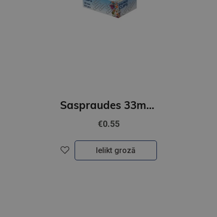
Saspraudes 33mm FOROFIS apļveida niķelētas 100gab
€0.55
Ielikt grozā