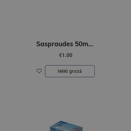
Saspraudes 50mm FOROFIS apaļveida, nicķeļētas 100gab./kartona kārb.
€1.00
Ielikt grozā