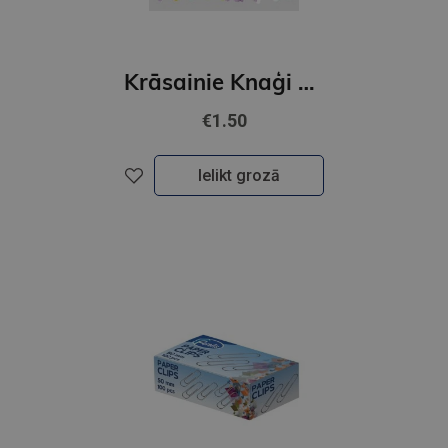
Krāsainie Knaģi pasteļ mix/25 gab/25mm
€1.50
Ielikt grozā