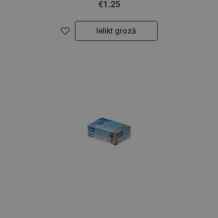
€1.25
Ielikt grozā