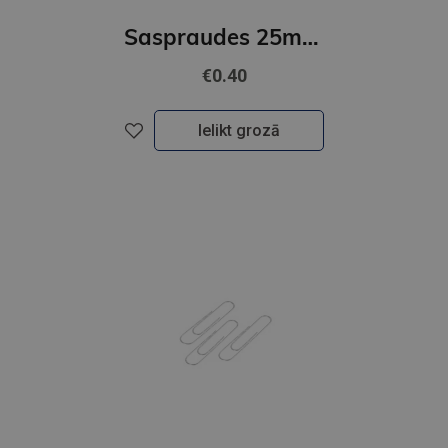
Saspraudes 25mm FOROFIS apļveida niķelētas 100gab
€0.40
Ielikt grozā