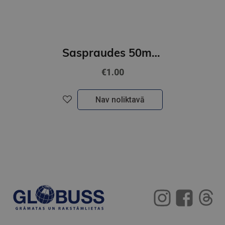
Saspraudes 50mm FOROFIS apaļveida, nicķeļētas 100gab./kartona kārb.
€1.00
Nav noliktavā