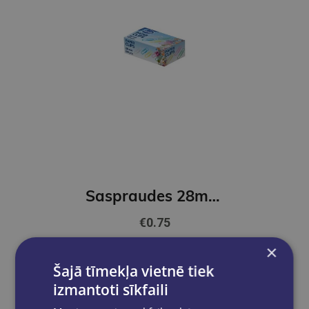
Saspraudes 28mm FOROFIS krāsainas 100gab
€0.75
×
Ielikt grozā
Šajā tīmekļa vietnē tiek
izmantoti sīkfaili