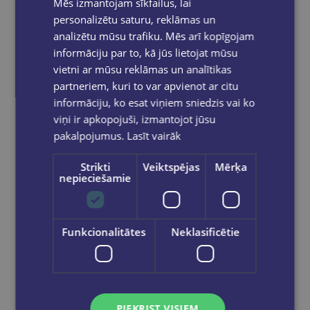
Mēs izmantojam sīkfailus, lai
personalizētu saturu, reklāmas un
analizētu mūsu trafiku. Mēs arī kopīgojam
informāciju par to, kā jūs lietojat mūsu
vietni ar mūsu reklāmas un analītikas
partneriem, kuri to var apvienot ar citu
informāciju, ko esat viņiem sniedzis vai ko
viņi ir apkopojuši, izmantojot jūsu
pakalpojumus.
Lasīt vairāk
Strikti
Veiktspējas
Mērķa
nepieciešamie
Funkcionalitātes
Neklasificētie
Saspraudes 28mm FOROFIS apļveida niķelētas 100gab
€0.50
Ielikt grozā
PIEKRIST VISIEM