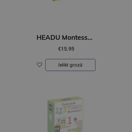
HEADU Montessori zibkartītes "Emocijas un darbības"
€15.95
Ielikt grozā