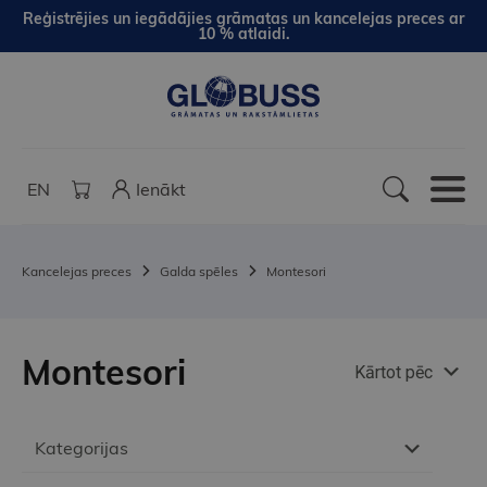
Reģistrējies un iegādājies grāmatas un kancelejas preces ar
10 % atlaidi.
EN
Ienākt
Kancelejas preces
Galda spēles
Montesori
Montesori
Kārtot pēc
Kategorijas