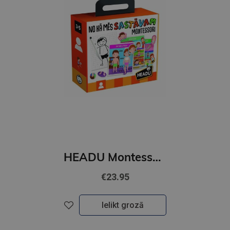
HEADU Montessori Mūsu ķermeņa uzbūve (latviešu val.)
€23.95
Ielikt grozā