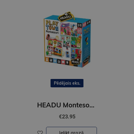
Pēdējais eks.
HEADU Montesori spēle Rotaļu pilsēta
€23.95
Ielikt grozā