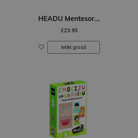
HEADU Mentesori spēle,Mana mazā māja
€23.95
Ielikt grozā