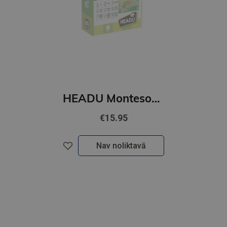
HEADU Montesori spēle Taktilās zibkārtis 123
€15.95
Nav noliktavā