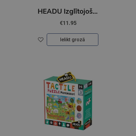
HEADU Izglītojoša spēle "no kurienes tas nāk
€11.95
Ielikt grozā