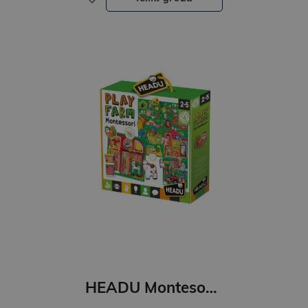
HEADU Montesori spēle"Ferma"