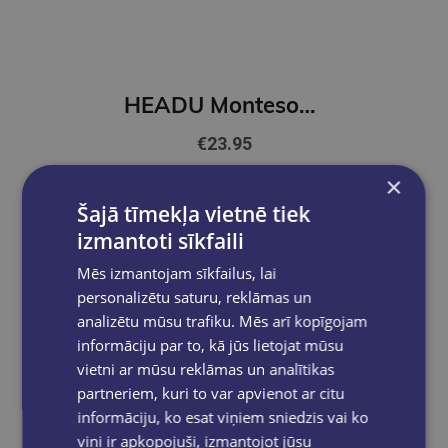
HEADU Montesori taktilā puzle
€23.95
×
Ielikt grozā
Šajā tīmekļa vietnē tiek
izmantoti sīkfaili
Mēs izmantojam sīkfailus, lai
personalizētu saturu, reklāmas un
analizētu mūsu trafiku. Mēs arī kopīgojam
informāciju par to, kā jūs lietojat mūsu
vietni ar mūsu reklāmas un analītikas
partneriem, kuri to var apvienot ar citu
informāciju, ko esat viņiem sniedzis vai ko
viņi ir apkopojuši, izmantojot jūsu