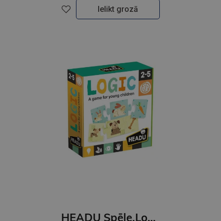
Ielikt grozā
HEADU Spēle,Loģika