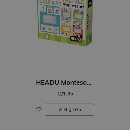
HEADU Montesori spēle Mana pirmā taktilā bibliotēka
€21.95
Ielikt grozā