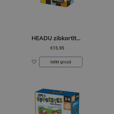
HEADU zibkartītes Bērnu loģika
€15.95
Ielikt grozā