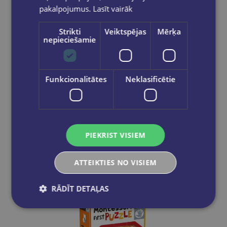
pakalpojumus.
Lasīt vairāk
Strikti
Veiktspējas
Mērķa
nepieciešamie
Funkcionalitātes
Neklasificētie
HEADU Montesori pirmā puzle - Mežs
€21.95
Ielikt grozā
PIEKRIST VISIEM
ATTEIKTIES NO VISIEM
RĀDĪT DETAĻAS