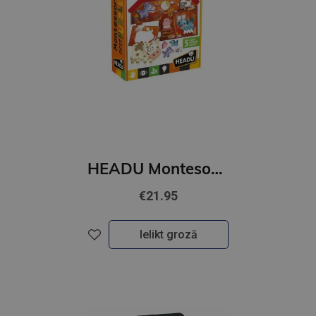
HEADU Montesori pirmā puzle - Ferma
€21.95
Ielikt grozā