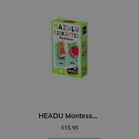
HEADU Montessori zibkartītes mazuļiem (latviešu val.)
€15.95