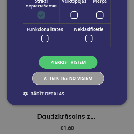
Strikti
Veiktspējas
Mērķa
nepieciešamie
Funkcionalitātes
Neklasificētie
PIEKRIST VISIEM
ATTEIKTIES NO VISIEM
RĀDĪT DETAĻAS
Daudzkrāsains zīmulis, Over The Rainbow
€1.60