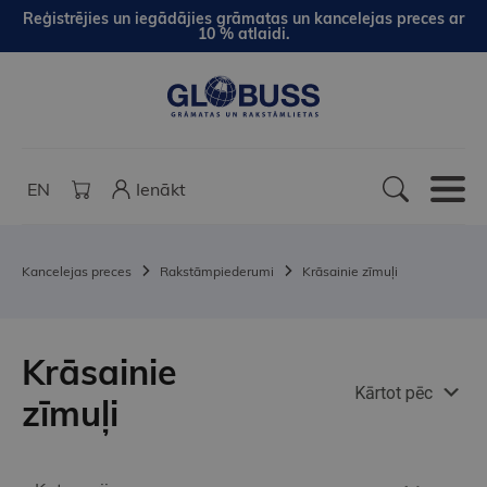
Reģistrējies un iegādājies grāmatas un kancelejas preces ar
10 % atlaidi.
EN
Ienākt
Kancelejas preces
Rakstāmpiederumi
Krāsainie zīmuļi
Krāsainie
Kārtot pēc
zīmuļi