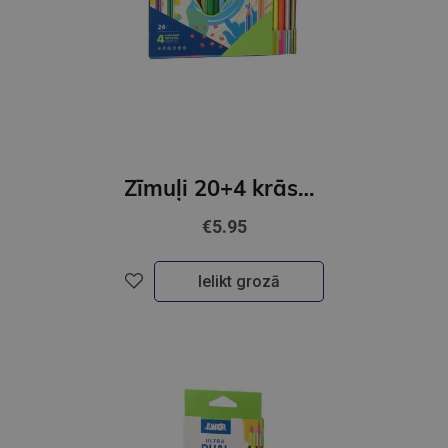
Zīmuļi 20+4 krāsas, trijstūra formas, ULTRA COLOR, Junior
€5.95
Ielikt grozā