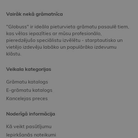
Vairāk nekā grāmatnīca
"Globuss" ir ideāla pieturvieta grāmatu pasaulē tiem,
kas vēlas iepazīties ar mūsu profesionālo,
pieredzējušo speciālistu izvēlētu - starptautisko un
vietējo izdevēju labāko un populārāko izdevumu
klāstu.
Veikala kategorijas
Grāmatu katalogs
E-grāmatu katalogs
Kancelejas preces
Noderīgā informācija
Kā veikt pasūtījumu
Iepirkšanās noteikumi