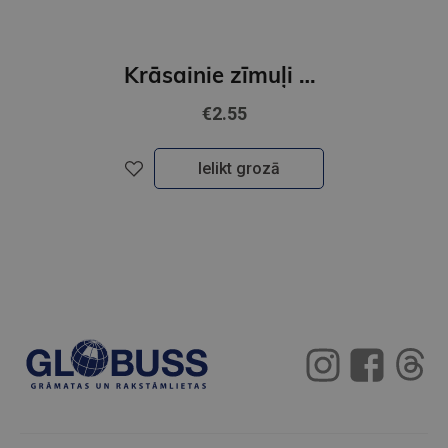
Krāsainie zīmuļi ToyColor|3mm| 12 krāsas
€2.55
Ielikt grozā