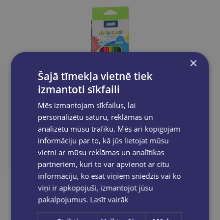
×
Šajā tīmekļa vietnē tiek
izmantoti sīkfaili
Mēs izmantojam sīkfailus, lai
personalizētu saturu, reklāmas un
analizētu mūsu trafiku. Mēs arī kopīgojam
informāciju par to, kā jūs lietojat mūsu
vietni ar mūsu reklāmas un analītikas
Zīmuļi 12 krāsas, trijstūra formas, ULTRA COLOR, Junior
partneriem, kuri to var apvienot ar citu
informāciju, ko esat viņiem sniedzis vai ko
€1.95
viņi ir apkopojuši, izmantojot jūsu
pakalpojumus.
Lasīt vairāk
Ielikt grozā