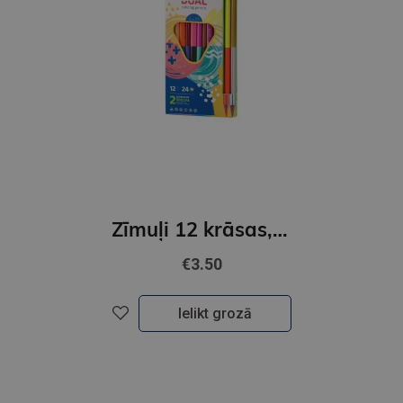
Zīmuļi 12 krāsas, DUAL, trijstūra formas, ULTRA COLOR, Junior
€3.50
Ielikt grozā