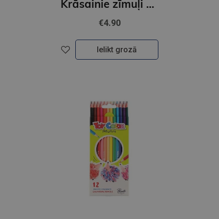
Krāsainie zīmuļi ToyColor |3 mm| 24 krāsas
€4.90
Ielikt grozā