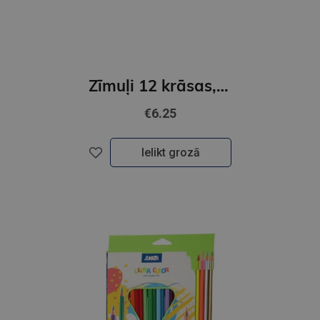
Zīmuļi 12 krāsas, trijstūra formas, ULTRA JUMBO, Junior
€6.25
Ielikt grozā