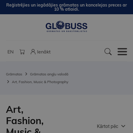
Reģistrējies un iegādājies grāmatas un kancelejas preces ar
10 % atlaidi.
EN
Ienākt
Grāmatas
Grāmatas angļu valodā
Art, Fashion, Music & Photography
Art,
Fashion,
Kārtot pēc
Music &