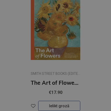
SMITH STREET BOOKS (EDITED
BY)
The Art of Flowers: 28 pull-out posters of floral masterpieces from great artists
€17.90
Ielikt grozā