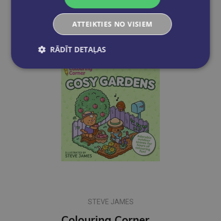
Ielikt grozā
ATTEIKTIES NO VISIEM
RĀDĪT DETAĻAS
STEVE JAMES
Colouring Corner: Cosy Gardens : Adorable Outdoor Scenes for Hours of Colouring Fun