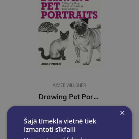
AIMEE WILLSHER
Drawing Pet Portraits : A Step-by-Step Guide to Drawing Your Animals
€9.90
×
Šajā tīmekļa vietnē tiek
Ielikt grozā
izmantoti sīkfaili