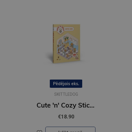
Pēdējais eks.
SKITTLEDOG
Cute 'n' Cozy Sticker Therapy: Coffee Shops : Over 500 reusable stickers!
€18.90