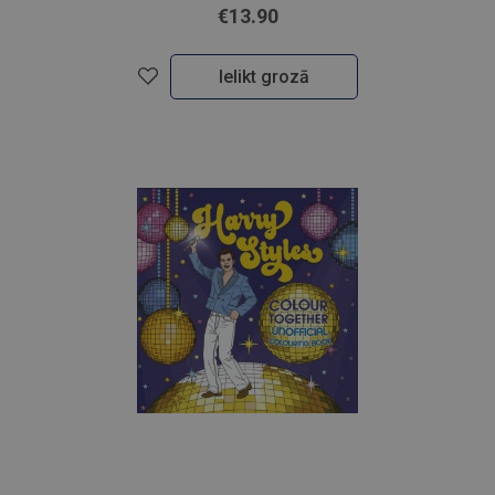
€13.90
Ielikt grozā