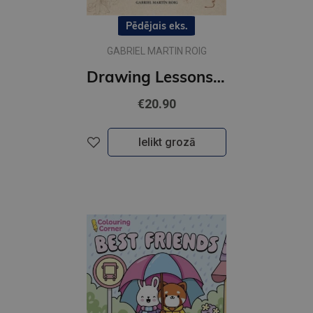
Pēdējais eks.
GABRIEL MARTIN ROIG
Drawing Lessons with Da Vinci : An Artist’s Guide to Geometry, Anatomy, and Proportion
€20.90
Ielikt grozā