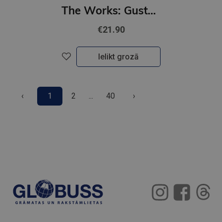
The Works: Gustav Klimt: The essential masterpieces
€21.90
Ielikt grozā
‹
1
2
...
40
›