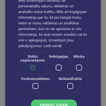
Mēs izmantojam sīkfailus, lai
personalizētu saturu, reklāmas un
analizētu mūsu trafiku. Mēs arī kopīgojam
informāciju par to, kā jūs lietojat mūsu
vietni ar mūsu reklāmas un analītikas
partneriem, kuri to var apvienot ar citu
informāciju, ko esat viņiem sniedzis vai ko
viņi ir apkopojuši, izmantojot jūsu
pakalpojumus.
Lasīt vairāk
Strikti
Veiktspējas
Mērķa
nepieciešamie
Funkcionalitātes
Neklasificētie
FRANCOISE BALSAN
Creating Botanical Art: Learn to Draw and Paint Flowers and Plants in the Style of the Great Masters
€14.90
PIEKRIST VISIEM