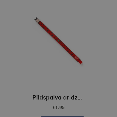
Pildspalva ar dzēšgumiju,sarkana,Mārīte
€1.95