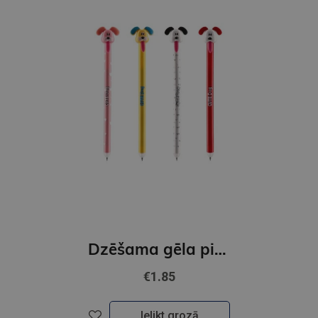
Dzēšama gēla pildspalva Scribble,zila 0,7 mm. Dog
€1.85
Ielikt grozā