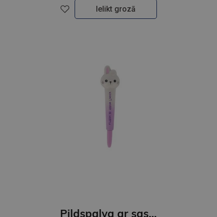
Ielikt grozā
Pildspalva ar saspiežanu korpusu, Zaķītis