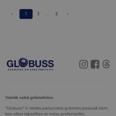
‹
1
2
...
5
›
Vairāk nekā grāmatnīca
"Globuss" ir ideāla pieturvieta grāmatu pasaulē tiem,
kas vēlas iepazīties ar mūsu profesionālo,