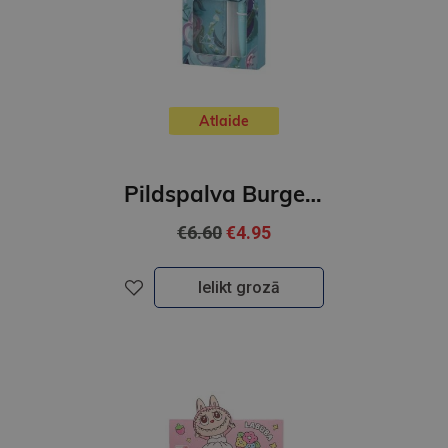
Atlaide
Pildspalva Burgeon,zils,2gb
€6.60
€4.95
Ielikt grozā