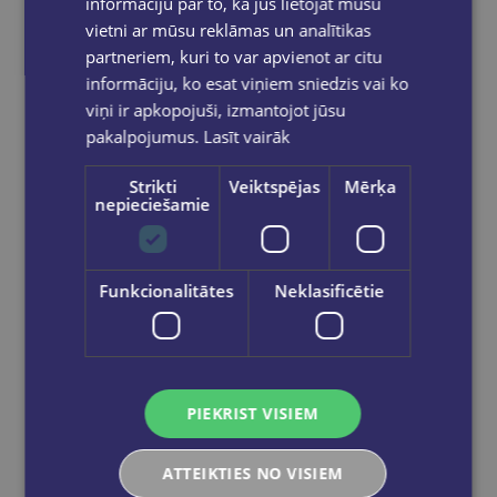
informāciju par to, kā jūs lietojat mūsu
vietni ar mūsu reklāmas un analītikas
partneriem, kuri to var apvienot ar citu
informāciju, ko esat viņiem sniedzis vai ko
viņi ir apkopojuši, izmantojot jūsu
pakalpojumus.
Lasīt vairāk
Strikti
Veiktspējas
Mērķa
nepieciešamie
Pildspalva ar dzēšgumiju,SHARK
Funkcionalitātes
Neklasificētie
€1.95
Ielikt grozā
PIEKRIST VISIEM
ATTEIKTIES NO VISIEM