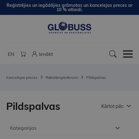
Reģistrējies un iegādājies grāmatas un kancelejas preces ar
10 % atlaidi.
EN
Ienākt
Kancelejas preces
Rakstāmpiederumi
Pildspalvas
Pildspalvas
Kārtot pēc
Kategorijas