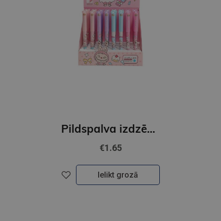
Pildspalva izdzēšama BUBURASE,zils,0,38mm
€1.65
Ielikt grozā