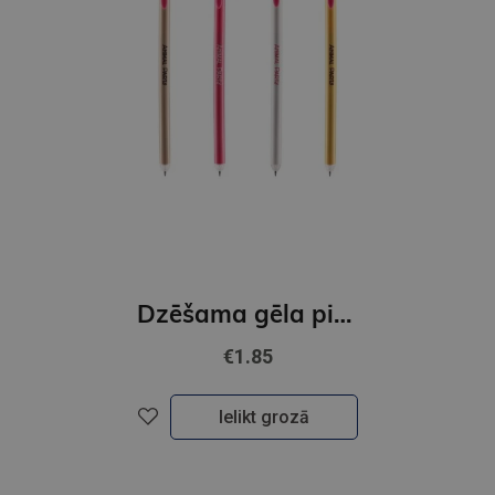
Dzēšama gēla pildspalva Scribble,zila 0,7 mm. Cat
€1.85
Ielikt grozā