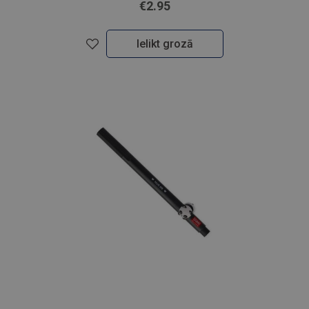
€2.95
Ielikt grozā