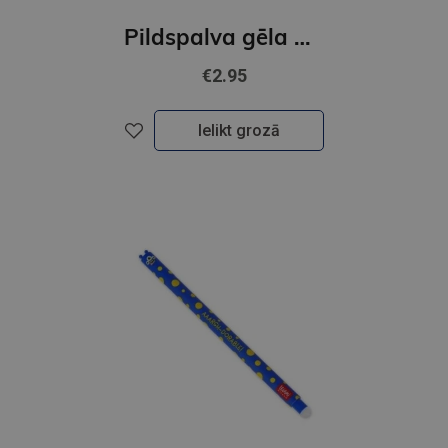
Pildspalva gēla ar dīivnieka dekoru - PANDA
€2.95
Ielikt grozā