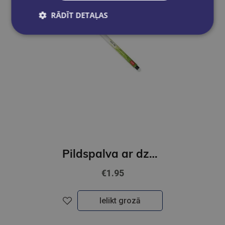
RĀDĪT DETAĻAS
Pildspalva ar dzēšgumiju,Panda
€1.95
Ielikt grozā