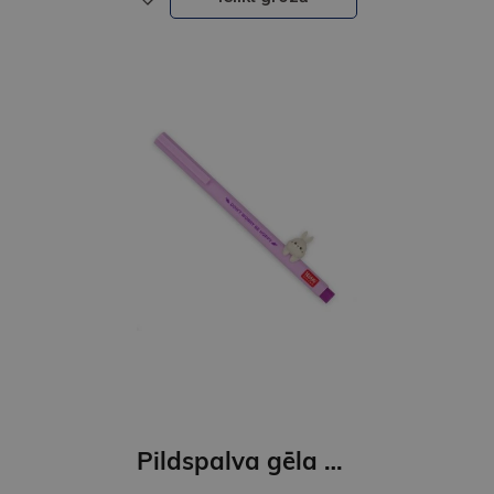
Pildspalva gēla ar dzīivnieka dekoru - ZAĶĪTIS