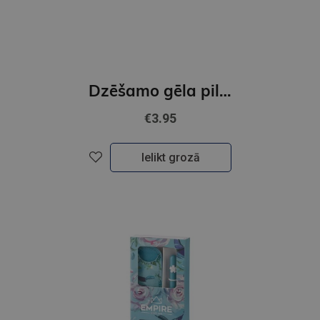
Dzēšamo gēla pildspalvu uzpildes 3 gab.
€3.95
Ielikt grozā