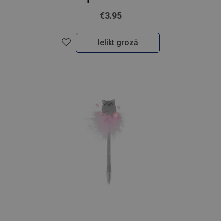
€3.95
Ielikt grozā