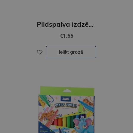
Pildspalva izdzēšama, Ghost X 0.7mm, zila
€1.55
Ielikt grozā