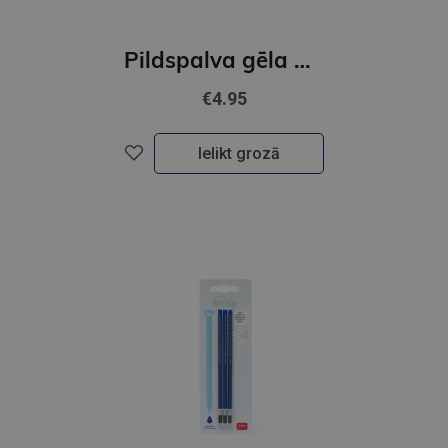
Pildspalva gēla ar apgaismojumu - Kaķītis
€4.95
Ielikt grozā