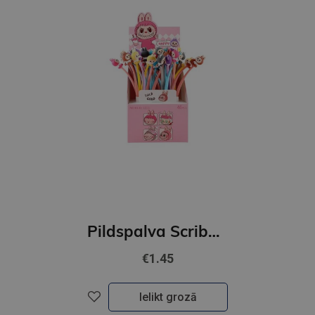
Pildspalva Scribubu,gēla mix
€1.45
Ielikt grozā