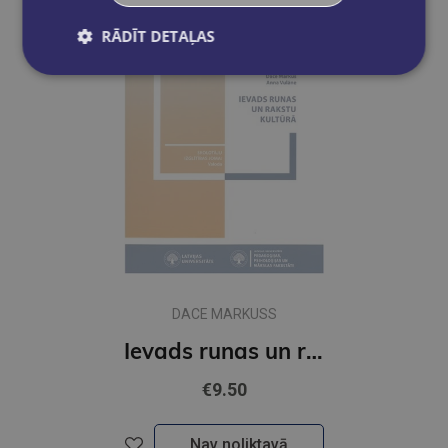
RĀDĪT DETAĻAS
DACE MARKUSS
Ievads runas un rakstu kultūrā
€9.50
Nav noliktavā