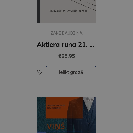
ZANE DAUDZIŅA
Aktiera runa 21. gadsimta latviešu teātrī
€25.95
Ielikt grozā