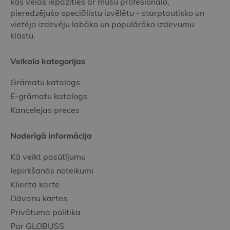
kas vēlas iepazīties ar mūsu profesionālo,
pieredzējušo speciālistu izvēlētu - starptautisko un
vietējo izdevēju labāko un populārāko izdevumu
klāstu.
Veikala kategorijas
Grāmatu katalogs
E-grāmatu katalogs
Kancelejas preces
Noderīgā informācija
Kā veikt pasūtījumu
Iepirkšanās noteikumi
Klienta karte
Dāvanu kartes
Privātuma politika
Par GLOBUSS