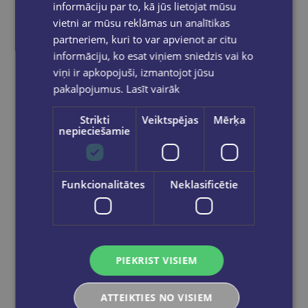
informāciju par to, kā jūs lietojat mūsu
vietni ar mūsu reklāmas un analītikas
partneriem, kuri to var apvienot ar citu
informāciju, ko esat viņiem sniedzis vai ko
viņi ir apkopojuši, izmantojot jūsu
pakalpojumus.
Lasīt vairāk
Strikti
Veiktspējas
Mērķa
nepieciešamie
ROBERTS GRĪNS
Funkcionalitātes
Neklasificētie
Pavedināšana kā māksla
€18.95
Nav noliktavā
PIEKRIST VISIEM
ATTEIKTIES NO VISIEM