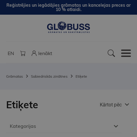
Reģistrējies un iegādājies grāmatas un kancelejas preces ar
10 % atlaidi.
EN
Ienākt
Grāmatas
Sabiedriskās zinātnes
Etiķete
Etiķete
Kārtot pēc
Kategorijas