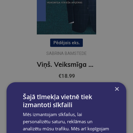
Pēdējais eks.
SABRINA BAMSTEDE
Viņš. Veiksmīga vīrieša apģērbs
€18.99
×
Ielikt grozā
Šajā tīmekļa vietnē tiek
izmantoti sīkfaili
Mēs izmantojam sīkfailus, lai
personalizētu saturu, reklāmas un
analizētu mūsu trafiku. Mēs arī kopīgojam