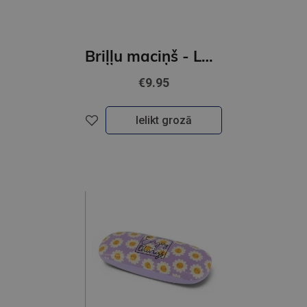
Briļļu maciņš - Lauku puķes
€9.95
Ielikt grozā