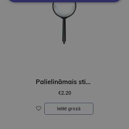
Palielināmais stikls 5* FOROFIS diam.75mm
€2.20
Ielikt grozā