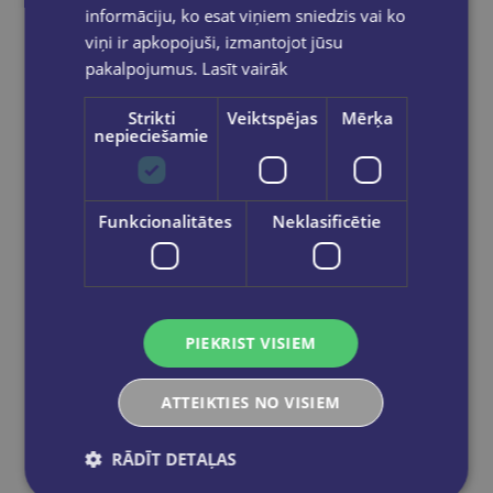
informāciju, ko esat viņiem sniedzis vai ko
viņi ir apkopojuši, izmantojot jūsu
pakalpojumus.
Lasīt vairāk
Strikti
Veiktspējas
Mērķa
nepieciešamie
Funkcionalitātes
Neklasificētie
Palielināmais stikls 5* FOROFIS diam.60mm
€1.70
Ielikt grozā
PIEKRIST VISIEM
ATTEIKTIES NO VISIEM
RĀDĪT DETAĻAS