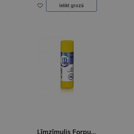
Ielikt grozā
Līmzīmulis Forpus 36 g GNP