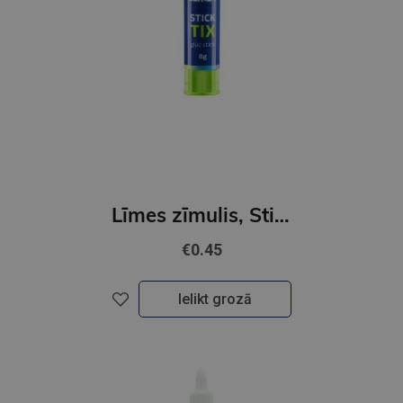
Līmes zīmulis, Stick Tix, 8 gr
€0.45
Ielikt grozā