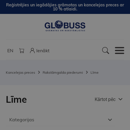
Reģistrējies un iegādājies grāmatas un kancelejas preces ar
10 % atlaidi.
EN
Ienākt
Kancelejas preces
Rakstāmgalda piederumi
Līme
Līme
Kārtot pēc
Kategorijas