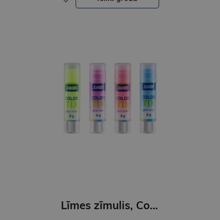
Līmes zīmulis, Color Tix, 8 gr, dažādās krāsās