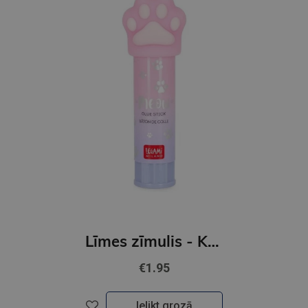
Līmes zīmulis - KITTY
€1.95
Ielikt grozā