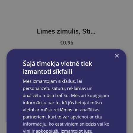
Līmes zīmulis, Stick Tix, 21 gr
€0.95
×
Ielikt grozā
Šajā tīmekļa vietnē tiek
izmantoti sīkfaili
Mēs izmantojam sīkfailus, lai
personalizētu saturu, reklāmas un
analizētu mūsu trafiku. Mēs arī kopīgojam
informāciju par to, kā jūs lietojat mūsu
vietni ar mūsu reklāmas un analītikas
partneriem, kuri to var apvienot ar citu
informāciju, ko esat viņiem sniedzis vai ko
viņi ir apkopojuši, izmantojot jūsu