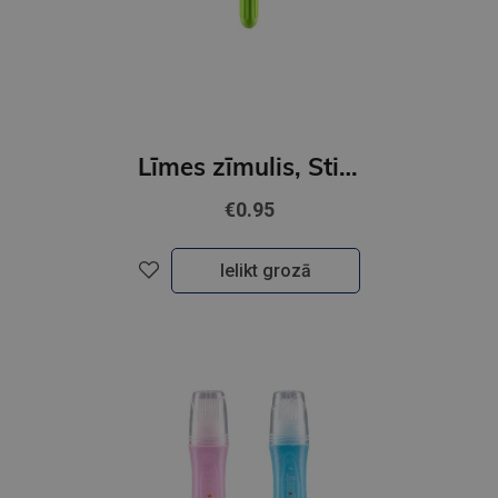
Līmes zīmulis, Stick Tix, 3.5g
€0.95
Ielikt grozā