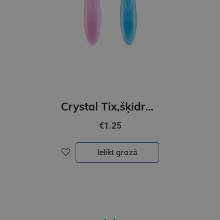
Crystal Tix,šķidra līme ar otiņām,24ml
€1.25
Ielikt grozā