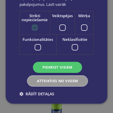
pakalpojumus.
Lasīt vairāk
Strikti
Veiktspējas
Mērķa
nepieciešamie
Funkcionalitātes
Neklasificētie
Līmes zīmulis, Stick Tix, 15 gr
€0.70
Ielikt grozā
PIEKRIST VISIEM
ATTEIKTIES NO VISIEM
RĀDĪT DETAĻAS