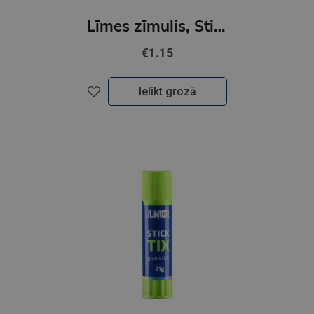
Līmes zīmulis, Stick Tix, 25 gr
€1.15
Ielikt grozā