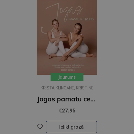
Jaunums
KRISTA KLINCĀNE, KRISTĪNE
LAGZDIŅA
Jogas pamatu ceļvedis
€27.95
Ielikt grozā