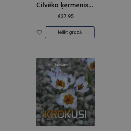
Cilvēka ķermenis. Ilustrēta rokasgrāmata. Ķermenis un tā darbības
€27.95
Ielikt grozā