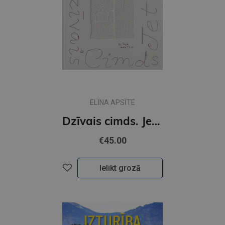
ELĪNA APSĪTE
Dzīvais cimds. Jettes cimdu grāmata
€45.00
Ielikt grozā