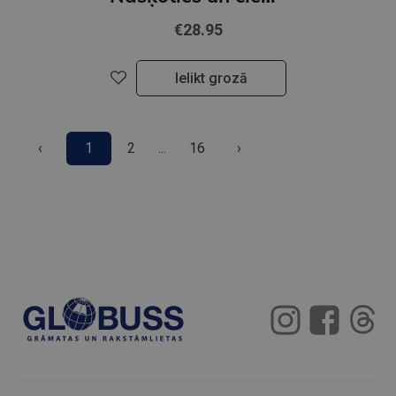
€28.95
Ielikt grozā
‹
1
2
...
16
›