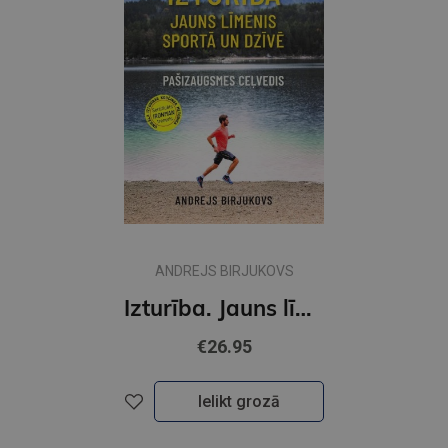
ANDREJS BIRJUKOVS
Izturība. Jauns līmenis sportā un dzīvē
€26.95
Ielikt grozā