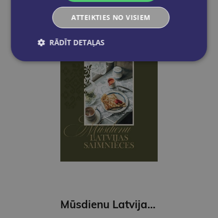
ATTEIKTIES NO VISIEM
RĀDĪT DETAĻAS
Mūsdienu Latvijas saimnieces. 16 garšu stāsti un 80 receptes