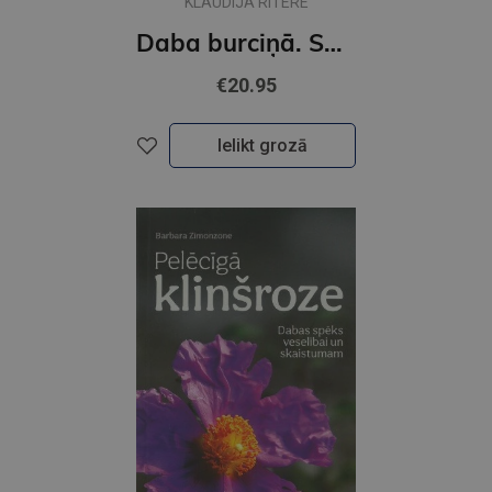
KLAUDIJA RITERE
Daba burciņā. Savvaļas augi tavā ēdienkartē
€20.95
Ielikt grozā