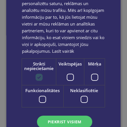
personalizētu saturu, reklāmas un
analizētu mūsu trafiku. Mēs arī kopīgojam
informāciju par to, kā jūs lietojat mūsu
vietni ar mūsu reklāmas un analītikas
partneriem, kuri to var apvienot ar citu
informāciju, ko esat viņiem sniedzis vai ko
viņi ir apkopojuši, izmantojot jūsu
pakalpojumus.
Lasīt vairāk
Strikti
Veiktspējas
Mērķa
nepieciešamie
PAMELA MARANA, HELĒNA
Funkcionalitātes
Neklasificētie
DAUVARTE
Zinātniski un smieklīgi par gremošanu. Kaku grāmata veselai ģimenei
€16.50
PIEKRIST VISIEM
Ielikt grozā