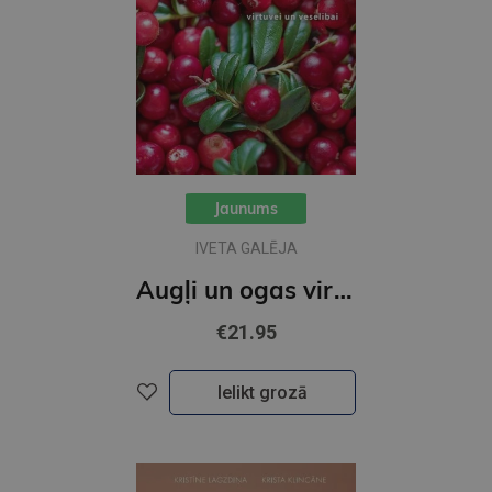
Jaunums
IVETA GALĒJA
Augļi un ogas virtuvei un veselībai
€21.95
Ielikt grozā