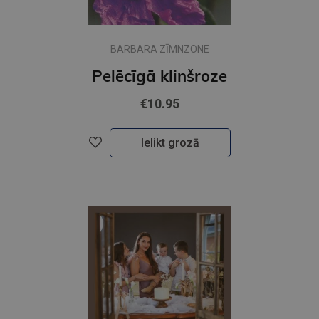
BARBARA ZĪMNZONE
Pelēcīgā klinšroze
€10.95
Ielikt grozā