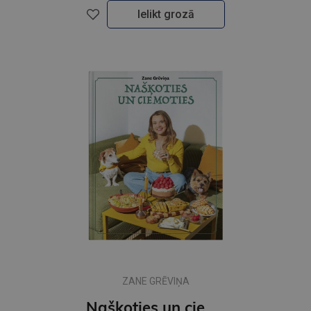
Ielikt grozā
ZANE GRĒVIŅA
Našķoties un ciemoties