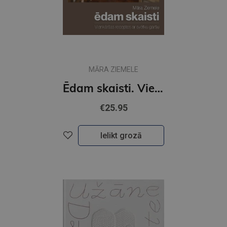
MĀRA ZIEMELE
Ēdam skaisti. Vienkāršas receptes ar svētku garšu
€25.95
Ielikt grozā