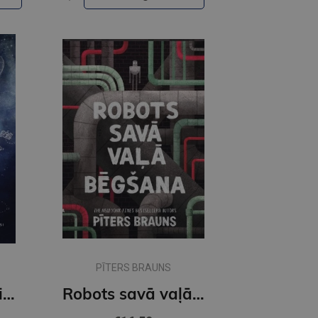
PĪTERS BRAUNS
Un pasaule tā aizlido
Robots savā vaļā. Bēgšana