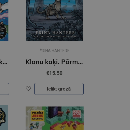
ĒRINA HANTERE
Banijs pret Mankiju un cilvēku iebrukums
Klanu kaķi. Pārmaiņu vēji Grafiskais romāns
€15.50
Ielikt grozā