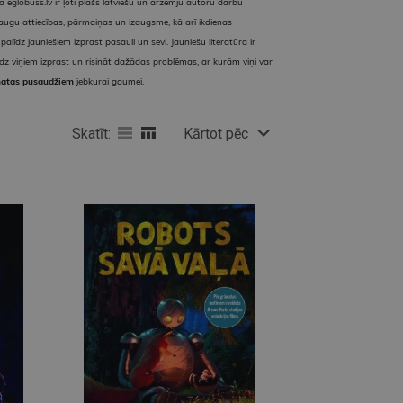
alā eglobuss.lv ir ļoti plašs latviešu un ārzemju autoru darbu
raugu attiecības, pārmaiņas un izaugsme, kā arī ikdienas
līdz jauniešiem izprast pasauli un sevi. Jauniešu literatūra ir
alīdz viņiem izprast un risināt dažādas problēmas, ar kurām viņi var
matas pusaudžiem
jebkurai gaumei.
Skatīt:
Kārtot pēc