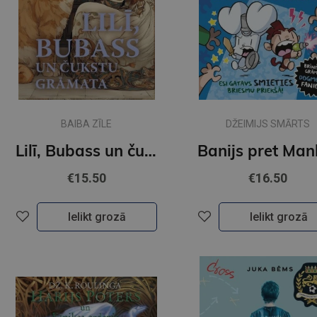
BAIBA ZĪLE
DŽEIMIJS SMĀRTS
Lilī, Bubass un čukstu grāmata
€15.50
€16.50
Ielikt grozā
Ielikt grozā