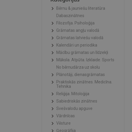
Bērnu & jauniešu literatūra
Dabaszinātnes
Filozofija. Psiholoģija
Grāmatas angļu valodā
Grāmatas latviešu valodā
Kalendāri un periodika
Mācību grāmatas un līdzekļi
Māksla. Atpūta. Izklaide. Sports
No bērnudārza uz skolu
Plānotāji, dienasgrāmatas
Praktiskās zinātnes. Medicīna.
Tehnika
Reliģija. Mitoloģija
Sabiedriskās zinātnes
Svešvalodu apguve
Vārdnīcas
Vēsture
Ģeogrāfija