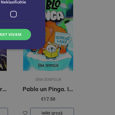
Neklasificētie
RIST VISIEM
ŠĪNA DEMPSIJA
Skandars un Gara karš
Pablo un Pinga. Iesaluši laikā
€17.50
Ielikt grozā