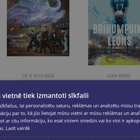
DŽ. K. ROULINGA
JUKA BĒMS
Harijs Poters un Fēniksa ordenis ( Ilustrētais izdevums)
 vietnē tiek izmantoti sīkfaili
€52.00
€19.95
kfailus, lai personalizētu saturu, reklāmas un analizētu mūsu tra
ciju par to, kā jūs lietojat mūsu vietni ar mūsu reklāmas un anal
Ielikt grozā
Ielikt grozā
ot ar citu informāciju, ko esat viņiem sniedzis vai ko viņi ir apko
us.
Lasīt vairāk