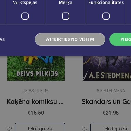
Veiktspējas
Mērķa
Funkcionalitātes
AS
ATTEIKTIES NO VISIEM
PIEK
DEIVS PILKIJS
A.F. STEDMENA
Kaķēna komiksu klubs. Par mērķiem
€15.50
€21.95
Ielikt grozā
Ielikt grozā