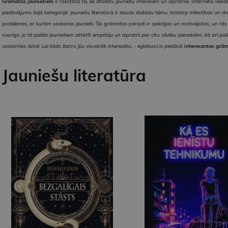
Grāmatas jauniešiem
ir rakstītas tā, lai atbilstu jauniešu interesēm un izpratnei. Interneta veik
piedāvājums šajā kategorijā. Jauniešu literatūrā ir daudz dažādu tēmu, tostarp mīlestības un d
problēmas, ar kurām saskaras jaunieši. Šīs grāmatas parasti ir spēcīgas un motivējošas, un tās pa
svarīga, jo tā palīdz jauniešiem attīstīt empātiju un izpratni par citu cilvēku pieredzēm, kā arī p
saskarties dzīvē. Lai kāds žanrs Jūs visvairāk interesētu, - eglobuss.lv piedāvā
interesantas grā
Jauniešu literatūra