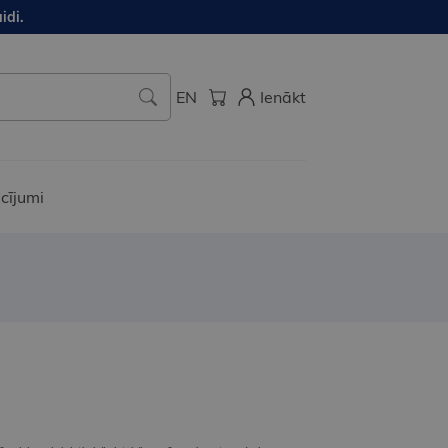
idi.
EN
Ienākt
cījumi