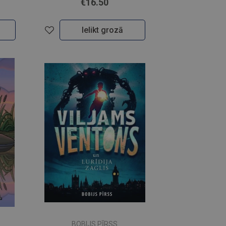
€16.50
Ielikt grozā
BOBIJS PĪRSS