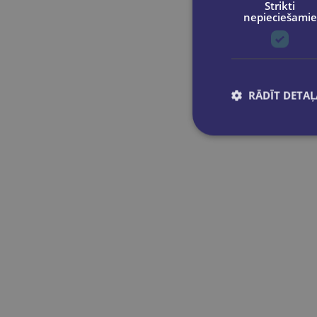
Strikti
Džeimijs Smārts
nepieciešamie
Džīna Vebstere
Dzintars Tilaks
Dzintra Šulce
Džonatans Meress
RĀDĪT DETAĻ
Džonatans Svifts
Edvards van de Vendels
Ellena R. Landara
Enida Blaitone
Ērika Hantere
Eriks Ādamsons
Ēriks Kūlis
Ērina Hantere
Eva Ibotsone
Filips Pulmans
Frīda Nilsone
Grieta Baula
Gunters Pauli