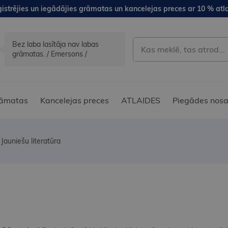
istrējies un iegādājies grāmatas un kancelejas preces ar 10 % atla
Bez laba lasītāja nav labas
grāmatas. / Emersons /
āmatas
Kancelejas preces
ATLAIDES
Piegādes nosa
Jauniešu literatūra