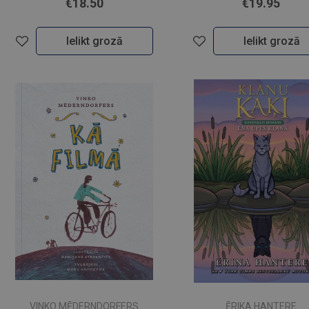
€18.50
€19.95
Ielikt grozā
Ielikt grozā
VINKO MĒDERNDORFERS
ĒRIKA HANTERE