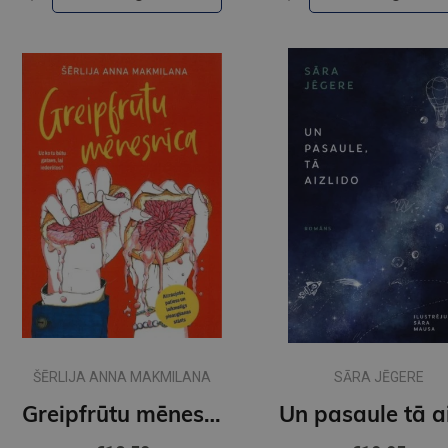
ŠĒRLIJA ANNA MAKMILANA
SĀRA JĒGERE
Greipfrūtu mēnesnīca