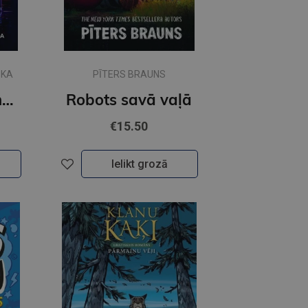
SKA
PĪTERS BRAUNS
Kā es ienīstu tehnikumu
Robots savā vaļā
€15.50
Ielikt grozā