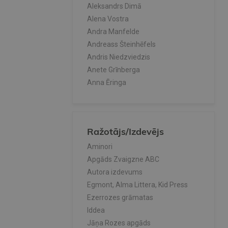
Aleksandrs Dimā
Alena Vostra
Andra Manfelde
Andreass Šteinhēfels
Andris Niedzviedzis
Anete Grīnberga
Anna Ēringa
Anna Sjūela
Anna Starobiņeca
Anna Toda
Ražotājs/Izdevējs
Anti Sārs
Antuāns de Sent - Ekziperī
Aminori
Arno Jundze
Apgāds Zvaigzne ABC
Astra Filipsone
Autora izdevums
Astrīda Lindgrēne
Egmont, Alma Littera, Kid Press
Baiba Zīle
Ezerrozes grāmatas
Barbara Kantīni
Iddea
Barbara Kosmovska
Jāņa Rozes apgāds