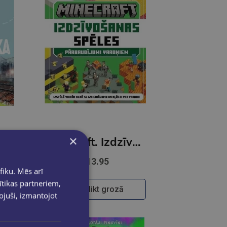
×
Brīnumpuika Leons
Minecraft. Izdzīvošanas spēles. Pārbaudījumi varoņiem
€13.95
fiku. Mēs arī
ītikas partneriem,
Ielikt grozā
pojuši, izmantojot