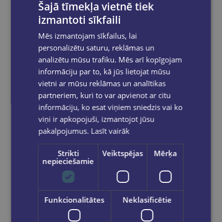
Šajā tīmekļa vietnē tiek
izmantoti sīkfaili
Mēs izmantojam sīkfailus, lai
personalizētu saturu, reklāmas un
analizētu mūsu trafiku. Mēs arī kopīgojam
informāciju par to, kā jūs lietojat mūsu
vietni ar mūsu reklāmas un analītikas
partneriem, kuri to var apvienot ar citu
informāciju, ko esat viņiem sniedzis vai ko
viņi ir apkopojuši, izmantojot jūsu
pakalpojumus.
Lasīt vairāk
Strikti
Veiktspējas
Mērķa
nepieciešamie
Funkcionalitātes
Neklasificētie
Plastilīns TOY COLOR 6 krāsas