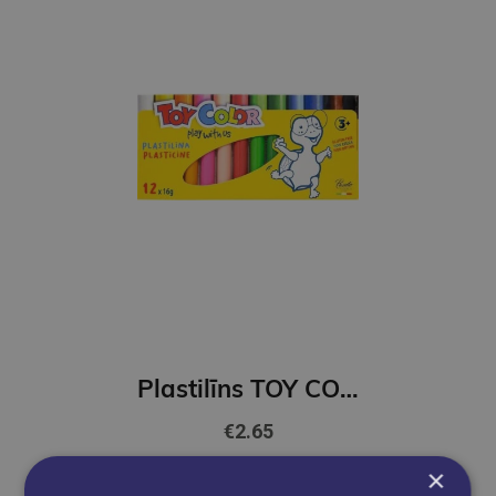
Plastilīns TOY COLOR 12 krāsas
€2.65
×
Ielikt grozā