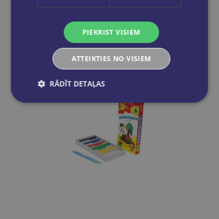
€1.50
Ielikt grozā
PIEKRIST VISIEM
ATTEIKTIES NO VISIEM
RĀDĪT DETAĻAS