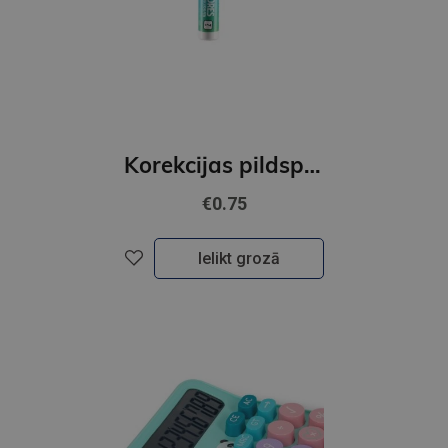
Korekcijas pildspalva,7 ml.
€0.75
Ielikt grozā