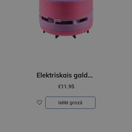
Elektriskais galda putekļsūcējs, GIRL
€11.95
Ielikt grozā