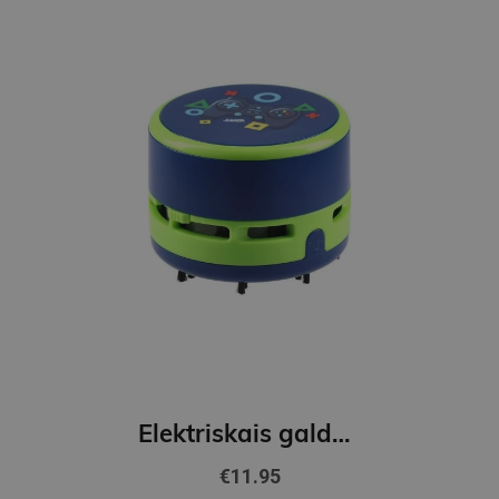
Elektriskais galda putekļsūcējs, BOYS
€11.95