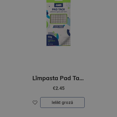
Līmpasta Pad Tack, 50g, balta
€2.45
Ielikt grozā