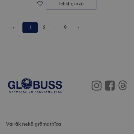
Ielikt grozā
‹
1
2
...
9
›
Vairāk nekā grāmatnīca