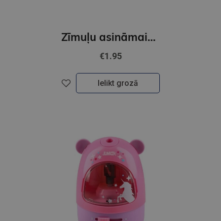
Zīmuļu asināmais ar dzēšgumiju, Dos 96 Metalic
€1.95
Ielikt grozā