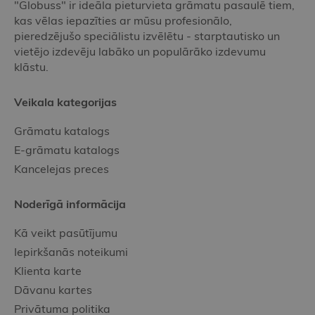
"Globuss" ir ideāla pieturvieta grāmatu pasaulē tiem,
kas vēlas iepazīties ar mūsu profesionālo,
pieredzējušo speciālistu izvēlētu - starptautisko un
vietējo izdevēju labāko un populārāko izdevumu
klāstu.
Veikala kategorijas
Grāmatu katalogs
E-grāmatu katalogs
Kancelejas preces
Noderīgā informācija
Kā veikt pasūtījumu
Iepirkšanās noteikumi
Klienta karte
Dāvanu kartes
Privātuma politika