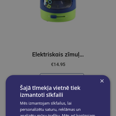
Elektriskais zīmuļu asināmais, BOYS
€14.95
Ielikt grozā
×
Šajā tīmekļa vietnē tiek
izmantoti sīkfaili
Mēs izmantojam sīkfailus, lai
personalizētu saturu, reklāmas un
analizētu mūsu trafiku. Mēs arī kopīgojam