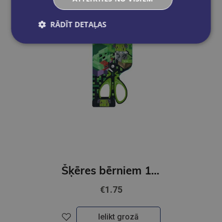
RĀDĪT DETAĻAS
Šķēres bērniem 13 cm, Minecraft
€1.75
Ielikt grozā