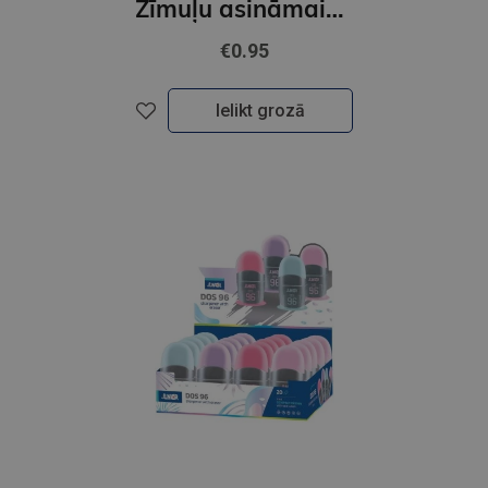
Zīmuļu asināmais ar diviem asmeņiem un konteineru, Junior
€0.95
Ielikt grozā