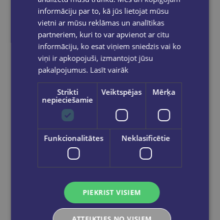
informāciju par to, kā jūs lietojat mūsu
vietni ar mūsu reklāmas un analītikas
partneriem, kuri to var apvienot ar citu
informāciju, ko esat viņiem sniedzis vai ko
viņi ir apkopojuši, izmantojot jūsu
pakalpojumus.
Lasīt vairāk
Strikti
Veiktspējas
Mērķa
nepieciešamie
Šķēres bērniem 13 cm, Paw
Funkcionalitātes
Neklasificētie
€1.75
Ielikt grozā
PIEKRIST VISIEM
ATTEIKTIES NO VISIEM