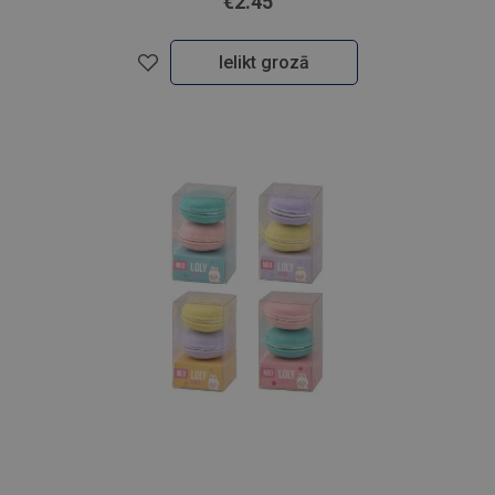
€2.45
Ielikt grozā