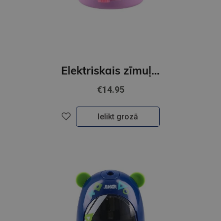
Elektriskais zīmuļu asināmais, GIRL
€14.95
Ielikt grozā