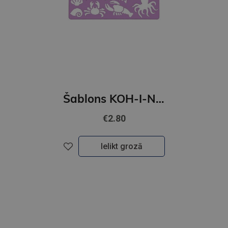
Šablons KOH-I-Noor Okeans
€2.80
Ielikt grozā