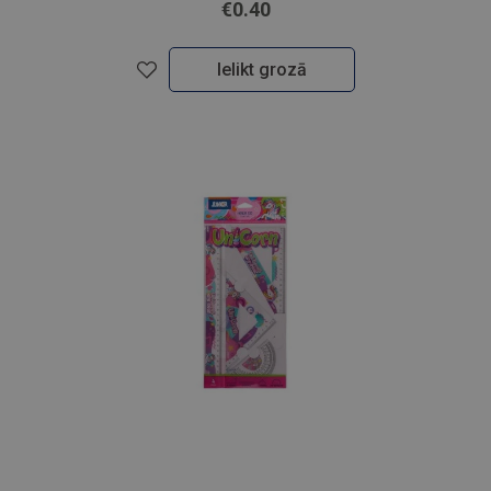
€0.40
Ielikt grozā