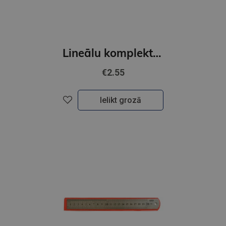
Lineālu komplekts, 4 priekšemti, FOOTBALL, Junior
€2.55
Ielikt grozā