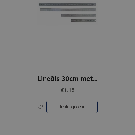
Lineāls 30cm metāla
€1.15
Ielikt grozā