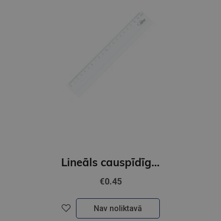
Lineāls causpīdīgs 20cm GNP
€0.45
Nav noliktavā