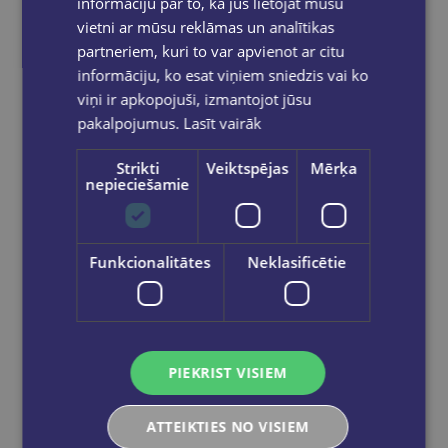
informāciju par to, kā jūs lietojat mūsu
vietni ar mūsu reklāmas un analītikas
partneriem, kuri to var apvienot ar citu
informāciju, ko esat viņiem sniedzis vai ko
viņi ir apkopojuši, izmantojot jūsu
pakalpojumus.
Lasīt vairāk
Strikti
Veiktspējas
Mērķa
nepieciešamie
Lineāls 20cm FOROFIS
Funkcionalitātes
Neklasificētie
€0.40
Ielikt grozā
PIEKRIST VISIEM
ATTEIKTIES NO VISIEM