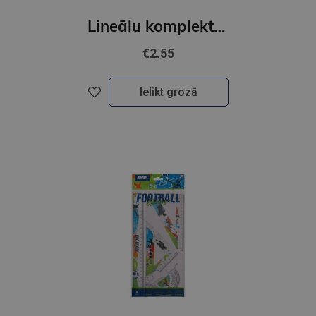
Lineālu komplekts, 4 priekšemti, UNICORN, Junior
€2.55
Ielikt grozā