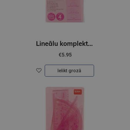
Lineālu komplekts - SPACE
€5.95
Ielikt grozā