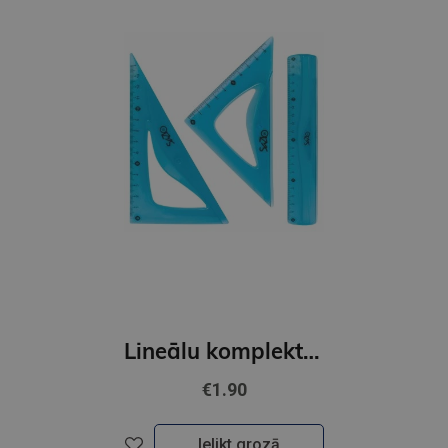
Lineālu komplekts, flexi S20, 3gab
€1.90
Ielikt grozā