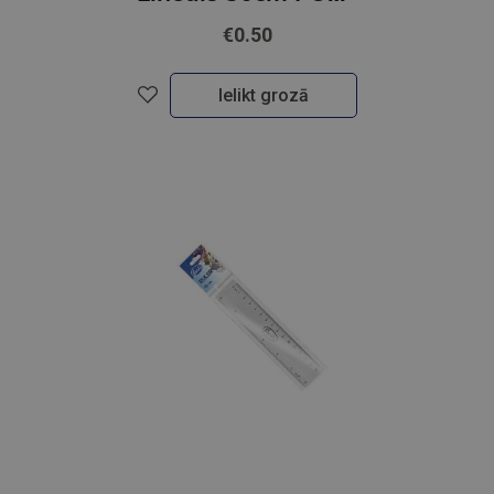
€0.50
Ielikt grozā