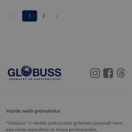
‹
1
2
›
Vairāk nekā grāmatnīca
"Globuss" ir ideāla pieturvieta grāmatu pasaulē tiem,
kas vēlas iepazīties ar mūsu profesionālo,