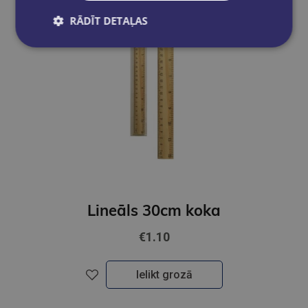
RĀDĪT DETAĻAS
Lineāls 30cm koka
€1.10
Ielikt grozā