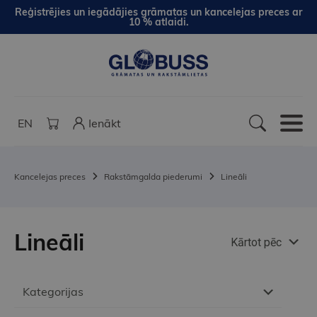
Reģistrējies un iegādājies grāmatas un kancelejas preces ar
10 % atlaidi.
EN
Ienākt
Kancelejas preces
Rakstāmgalda piederumi
Lineāli
Lineāli
Kārtot pēc
Kategorijas