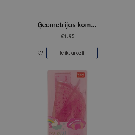
Ģeometrijas komplekts 20cm. 4 priekšmeti
€1.95
Ielikt grozā