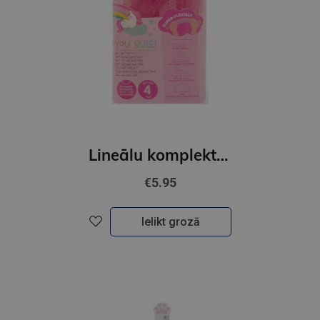
Lineālu komplekts - UNICORN
€5.95
Ielikt grozā