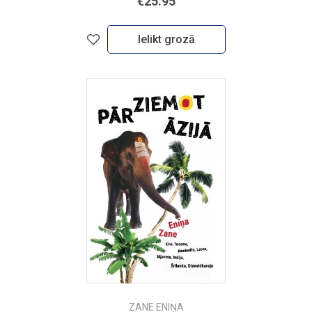
€25.95
Ielikt grozā
ZANE ENIŅA