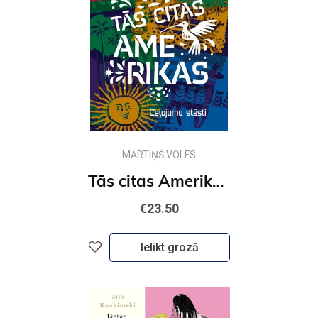
MĀRTIŅŠ VOLFS
Tās citas Amerikas. Ceļojumu stāsti
€23.50
Ielikt grozā