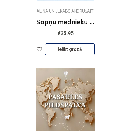
ALĪNA UN JĒKABS ANDRUŠAITI
Sapņu mednieku ceļojums. Sasniedzot jaunas virsotnes
€35.95
Ielikt grozā