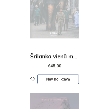
Šrilanka vienā mēnesī
€45.00
Nav noliktavā