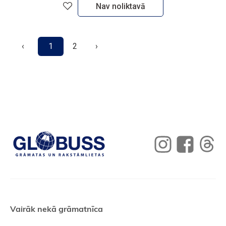
Nav noliktavā
‹
1
2
›
Vairāk nekā grāmatnīca