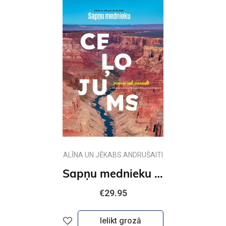
ALĪNA UN JĒKABS ANDRUŠAITI
Sapņu mednieku ceļojums. Pirmie soļi pasaulē
€29.95
Ielikt grozā