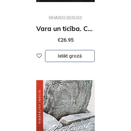
RIHARDS BERUGS
Vara un ticība. Ceļojums uz skaistākajām baznīcām un klosteriem Eiropas austrumos - no Jeruzalemes l
€26.95
Ielikt grozā