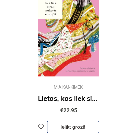
MIA KANKIMEKI
Lietas, kas liek sirdij pukstēt straujāk
€22.95
Ielikt grozā