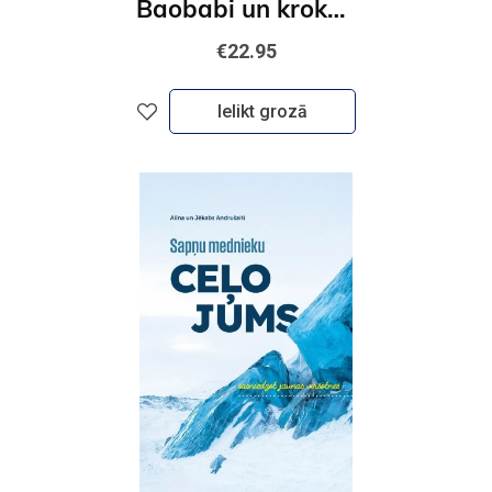
Baobabi un krokodili. Senegālas un Gambijas piezīmes
€22.95
Ielikt grozā