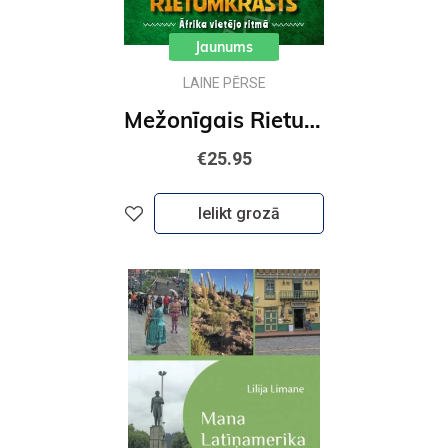
Jaunums
LAINE PĒRSE
Mežonīgais Rietumkrasts. Āfrika vietējo ritmā
€25.95
Ielikt grozā