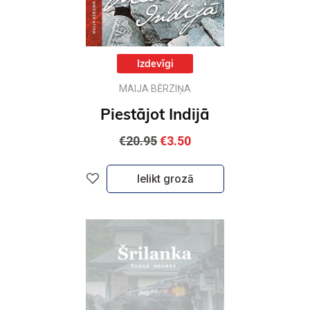
Izdevīgi
MAIJA BĒRZIŅA
Piestājot Indijā
€20.95
€3.50
Ielikt grozā