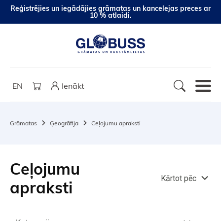
Reģistrējies un iegādājies grāmatas un kancelejas preces ar
10 % atlaidi.
EN
Ienākt
Grāmatas
Ģeogrāfija
Ceļojumu apraksti
Ceļojumu
Kārtot pēc
apraksti