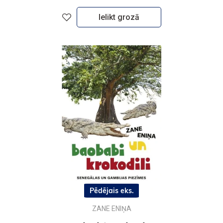
Ielikt grozā
Pēdējais eks.
ZANE ENIŅA