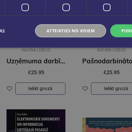
AS
ATTEIKTIES NO VISIEM
PIEK
Pēdējais eks.
INGUNA LEIBUS
INGUNA LEIBUS
Uzņēmuma darbības uzsākšana, grāmatvedība un nodokļi. Atkārtots un atjaunots 3 izdevums
€25.95
€25.95
Ielikt grozā
Ielikt grozā