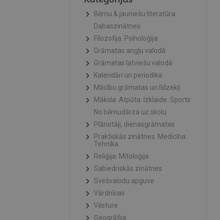
Bērnu & jauniešu literatūra
Dabaszinātnes
Filozofija. Psiholoģija
Grāmatas angļu valodā
Grāmatas latviešu valodā
Kalendāri un periodika
Mācību grāmatas un līdzekļi
Māksla. Atpūta. Izklaide. Sports
No bērnudārza uz skolu
Plānotāji, dienasgrāmatas
Praktiskās zinātnes. Medicīna.
Tehnika
Reliģija. Mitoloģija
Sabiedriskās zinātnes
Svešvalodu apguve
Vārdnīcas
Vēsture
Ģeogrāfija