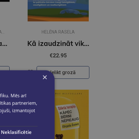
A
HELĒNA RASELA
Uzņēmējdarbības partnerības konkurētspēja Latvijas tautsaimniecībā
Kā izaudzināt vikingu
€22.95
Ielikt grozā
×
fiku. Mēs arī
ītikas partneriem,
pojuši, izmantojot
Neklasificētie