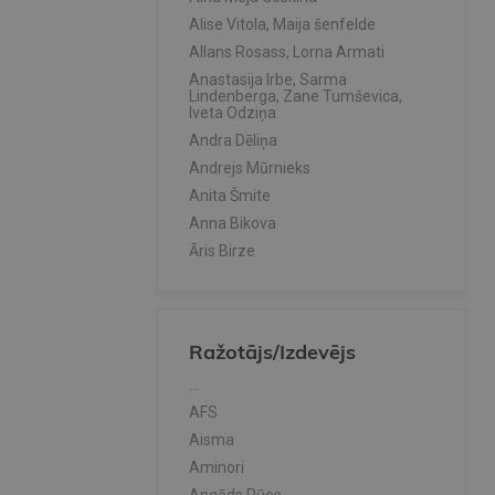
Alise Vitola, Maija šenfelde
Allans Rosass, Lorna Armati
Anastasija Irbe, Sarma
Lindenberga, Zane Tumševica,
Iveta Odziņa
Andra Dēliņa
Andrejs Mūrnieks
Anita Šmite
Anna Bikova
Āris Birze
Aristotelis
Bū Hejlskovs - Elvēns, Anna šēlunda
D.P.Kolmens
Ražotājs/Izdevējs
Dace Bole
...
Dace Markuss
AFS
Dace Šulmane
Aisma
Daiga Demitere
Aminori
Dana Gulbe