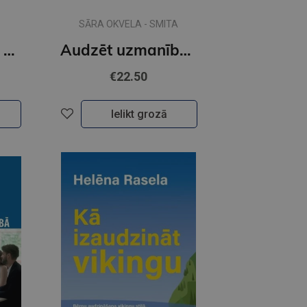
SĀRA OKVELA - SMITA
Vecāku būšana. Pirmā gada stāsti
Audzēt uzmanību. Atbalsta ceļvedis vecākiem un aprūpētājiem, kas gāā par bērniem ar UDHT un eksplozī
€22.50
Ielikt grozā