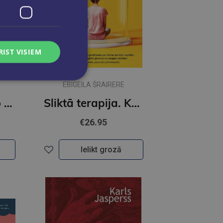
RIST VISIEM
EBIGEILA ŠRAIRERE
Pašnodarbināto grāmatvedība un nodokļi. Atkārtots un atjaunots 11. izdevums
Sliktā terapija. Kāpēc bērni nepieaug
€26.95
Ielikt grozā