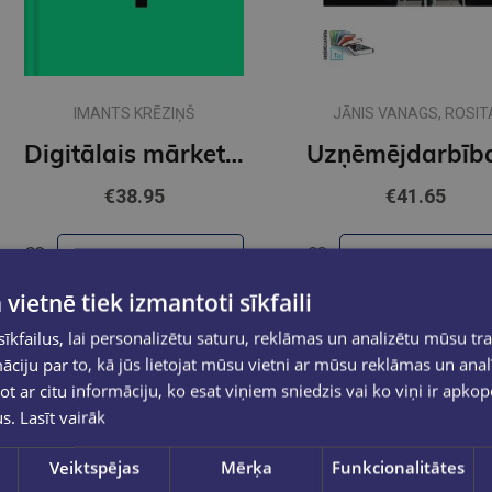
IMANTS KRĒZIŅŠ
JĀNIS VANAGS, ROSIT
ZVIRGZDIŅA
Digitālais mārketings
€38.95
€41.65
Ielikt grozā
Ielikt grozā
 vietnē tiek izmantoti sīkfaili
kfailus, lai personalizētu saturu, reklāmas un analizētu mūsu tra
ciju par to, kā jūs lietojat mūsu vietni ar mūsu reklāmas un anal
ot ar citu informāciju, ko esat viņiem sniedzis vai ko viņi ir apko
us.
Lasīt vairāk
Veiktspējas
Mērķa
Funkcionalitātes