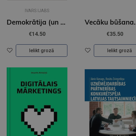
IVARS IJABS
Demokrātija (un ko mums ar to iesākt)
€14.50
€35.50
Ielikt grozā
Ielikt grozā