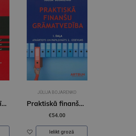
JŪLIJA BOJARENKO
TOC grāmatvedība
Praktiskā finanšu grāmatvedība 1 daļa. atkārtots un papildināts 2. izdevums
€54.00
Ielikt grozā