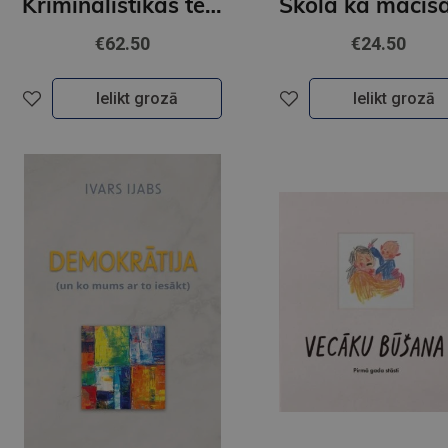
Kriminālistikas teorija. Sevišķā daļa. Kriminālistiskā taktika
€62.50
€24.50
Ielikt grozā
Ielikt grozā