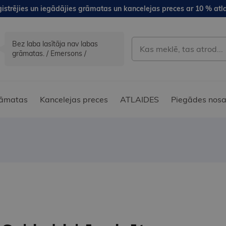
istrējies un iegādājies grāmatas un kancelejas preces ar 10 % atla
Bez laba lasītāja nav labas
grāmatas. / Emersons /
āmatas
Kancelejas preces
ATLAIDES
Piegādes nosa