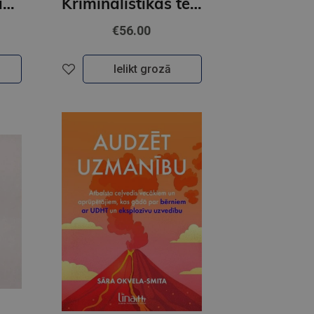
Skola kā mācīšanās organizācija Latvijā: no politikas lidz praksei
Kriminālistikas teorija. Vispārīgā daļa
€56.00
Ielikt grozā