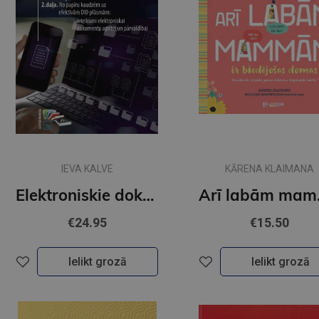
IEVA KALVE
KĀRENA KLAIMANA
Elektroniskie dokumenti un informācija lietišķajā pasaulē 2 daļa
Arī la
€24.95
€15.50
Ielikt grozā
Ielikt grozā