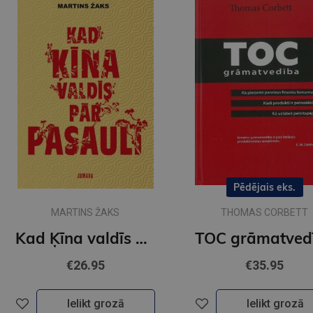
Pēdējais eks.
MARTINS ŽAKS
THOMAS CORBETT
Kad Ķīna valdīs pār pasauli?
€26.95
€35.95
Ielikt grozā
Ielikt grozā