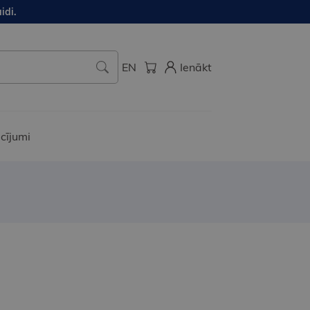
idi.
EN
Ienākt
cījumi