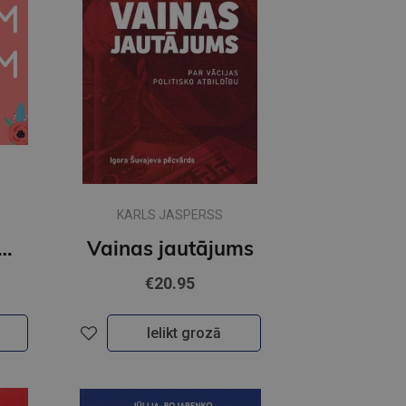
KARLS JASPERSS
bām mammām ir biedējošas domas
Vainas jautājums
€20.95
Ielikt grozā