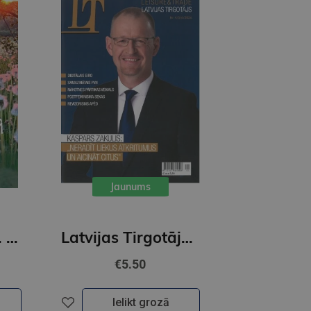
Jaunums
Kalendārs 2027. Miesai, garam, dvēselei
Latvijas Tirgotājs 4/5/6 2026
€5.50
Ielikt grozā