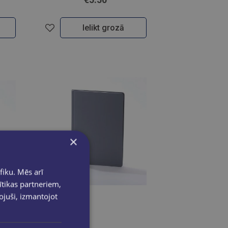
Ielikt grozā
×
fiku. Mēs arī
ītikas partneriem,
pojuši, izmantojot