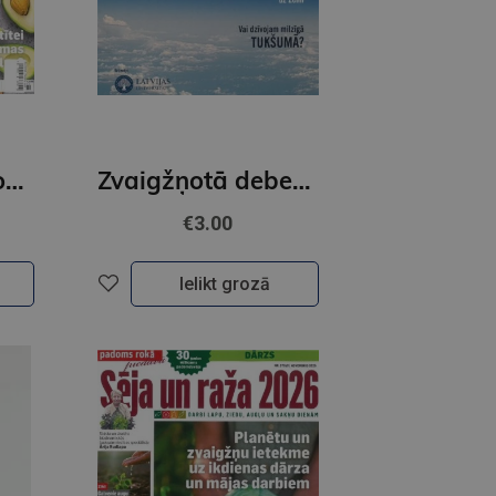
Esi formā . Padoms rokā
Zvaigžņotā debess. Ziema 2026
€3.00
Ielikt grozā