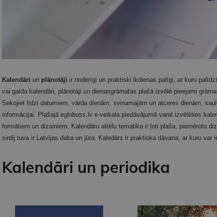
Kalendāri
un
plānotāji
ir noderīgi un praktiski ikdienas palīgi, ar kuru palī
vai galda kalendāri, plānotāji un dienasgrāmatas plašā izvēlē pieejami grāma
Sekojiet līdzi datumiem, vārda dienām, svinamajām un atceres dienām, sau
informācijai. Plašajā eglobuss.lv e-veikala piedāvājumā varat izvēlēties ka
formātiem un dizainiem. Kalendāru attēlu tematika ir ļoti plaša, piemērotu di
sirdij tuva ir Latvijas daba un jūra. Kaledārs ir praktiska dāvana, ar kuru var
Kalendāri un periodika