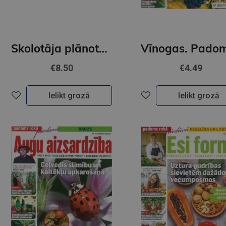
Skolotāja plānotājs 2026/2027 Pieturpunkts ( dzeltena)
€8.50
€4.49
Ielikt grozā
Ielikt grozā