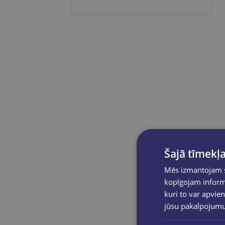
Dumpis SIA
Egmont, Alma Littera, Kid Press
Felistella
Grenader gruup
I.B.Happy Sia
izdevniecība dienas žurnāli
Joyful Couple
Jumava
Latviešu valodas aģentūra
Latvijas Mediji
Latvijas Nacionālā bibliotēka
Latvijas Tirgotāju kamera
Šajā tīmekļa
Latvijas universitāte
Līdzstrāva biedrība
Mēs izmantojam sī
kopīgojam informā
Liegra
kuri to var apvien
Līmenis SIA
jūsu pakalpojum
LU Akadēmiskais apgāds
M50