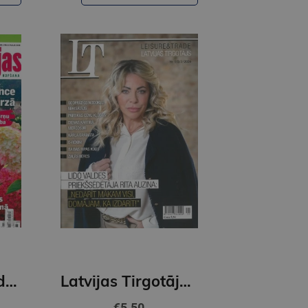
Hortenzijas. Padoms rokā
Latvijas Tirgotājs 1 2 3 2026
€5.50