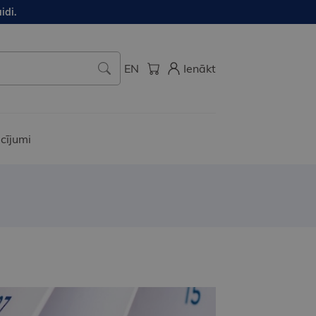
idi.
EN
Ienākt
cījumi