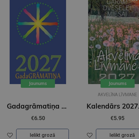
Jaunums
Jaunums
AKVELĪNA LĪVMANE
Gadagrāmatiņa 2027
€6.50
€5.95
Ielikt grozā
Ielikt grozā