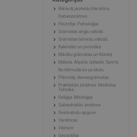
Bērnu & jauniešu literatūra
Dabaszinātnes
Filozofija. Psiholoģija
Grāmatas angļu valodā
Grāmatas latviešu valodā
Kalendāri un periodika
Mācību grāmatas un līdzekļi
Māksla. Atpūta. Izklaide. Sports
No bērnudārza uz skolu
Plānotāji, dienasgrāmatas
Praktiskās zinātnes. Medicīna.
Tehnika
Reliģija. Mitoloģija
Sabiedriskās zinātnes
Svešvalodu apguve
Vārdnīcas
Vēsture
Ģeogrāfija