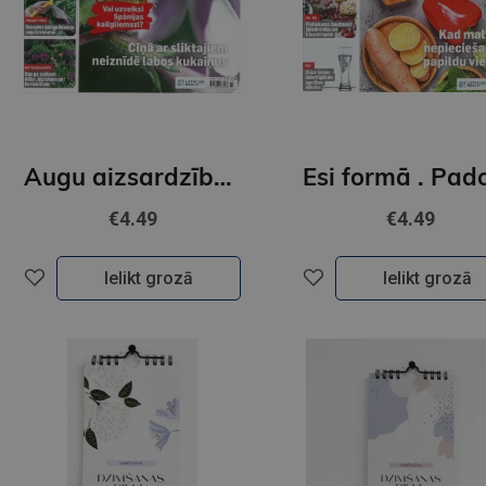
Augu aizsardzība. Padoms rokā
€4.49
€4.49
Ielikt grozā
Ielikt grozā