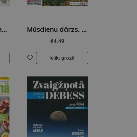
Vīnogas. Padoms rokā
Mūsdienu dārzs. Padoms rokā
€4.49
Ielikt grozā