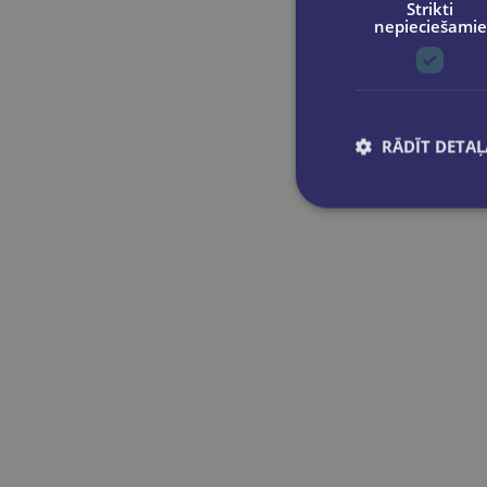
Strikti
Mikot
nepieciešamie
Mobile serviss
Mobile Serviss SIA
Seik
Spring studio
RĀDĪT DETAĻ
Stimula
Timer
Timer Latvija
Valgums pasaule
žurnāls Santa
Zurnāls Santa