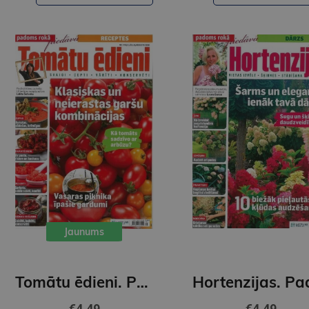
Jaunums
Tomātu ēdieni. Padoms rokā
€4.49
€4.49