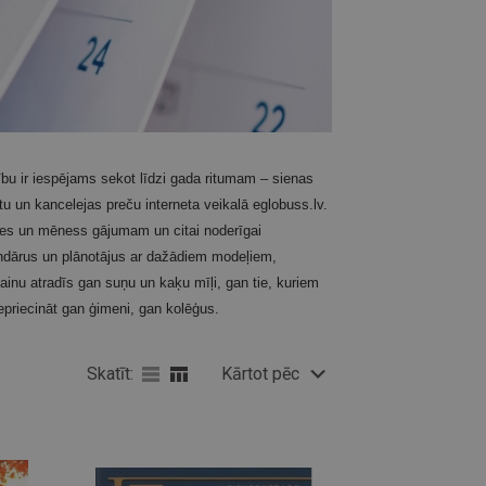
dzību ir iespējams sekot līdzi gada ritumam – sienas
tu un kancelejas preču interneta veikalā eglobuss.lv.
les un mēness gājumam un citai noderīgai
lendārus un plānotājus ar dažādiem modeļiem,
zainu atradīs gan suņu un kaķu mīļi, gan tie, kuriem
 iepriecināt gan ģimeni, gan kolēģus.
Skatīt:
Kārtot pēc