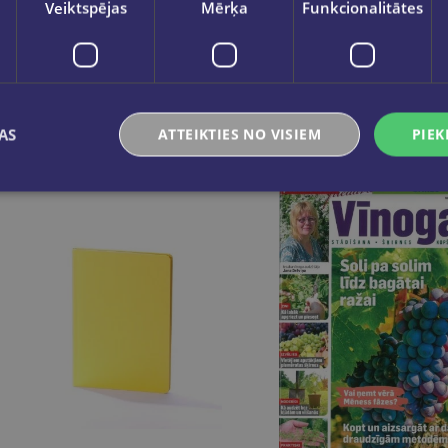
Veiktspējas
Mērķa
Funkcionalitātes
Skolotāja plānotājs 2026/2027 Pieturpunkts ( raibs)
€8.50
€8.50
Ielikt grozā
Ielikt grozā
AS
ATTEIKTIES NO VISIEM
PIEK