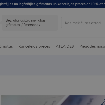
istrējies un iegādājies grāmatas un kancelejas preces ar 10 % atla
Bez laba lasītāja nav labas
grāmatas. / Emersons /
āmatas
Kancelejas preces
ATLAIDES
Piegādes nosa