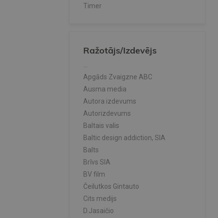
Timer
Ražotājs/Izdevējs
...
Apgāds Zvaigzne ABC
Ausma media
Autora izdevums
Autorizdevums
Baltais valis
Baltic design addiction, SIA
Balts
Brīvs SIA
BV film
Čeilutkos Gintauto
Cits medijs
D.Jasaičio