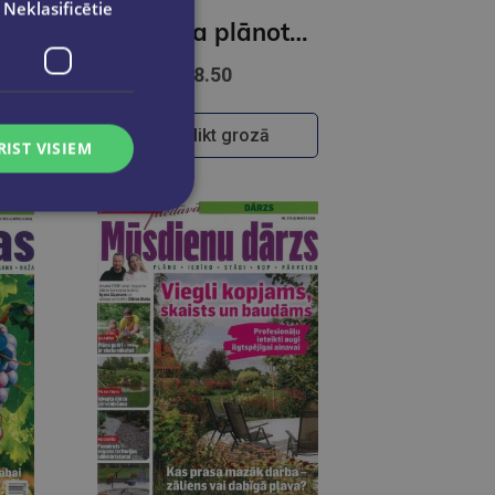
Neklasificētie
Skolotāja plānotājs 2026/2027 Pieturpunkts ( bordo)
Skolotāja plānotājs 2026/2027 Pieturpunkts ( pelēks)
€8.50
Ielikt grozā
RIST VISIEM