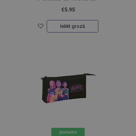
€5.95
Ielikt grozā
Jaunums