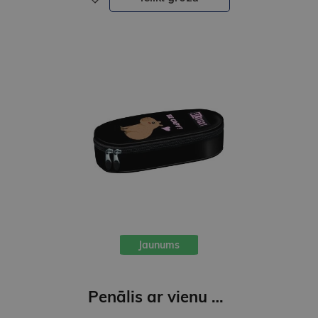
Jaunums
Penālis ar vienu nodalījumu, bez priekšmetiem, Be Capy