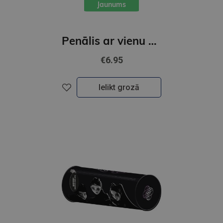
Jaunums
Penālis ar vienu nodalījumu, bez priekšmetiem, K-POP Demon Hunters, ceriņu krāsā
€6.95
Ielikt grozā