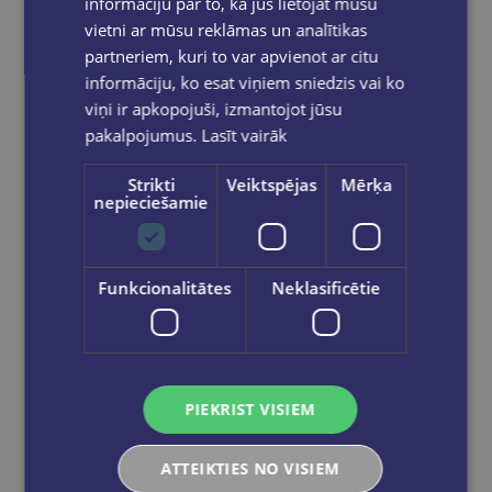
informāciju par to, kā jūs lietojat mūsu
vietni ar mūsu reklāmas un analītikas
partneriem, kuri to var apvienot ar citu
informāciju, ko esat viņiem sniedzis vai ko
viņi ir apkopojuši, izmantojot jūsu
pakalpojumus.
Lasīt vairāk
Jaunums
Strikti
Veiktspējas
Mērķa
nepieciešamie
Penālis ar vienu nodalījumu, bez priekšmetiem, K-POP Demon Hunters, ceriņu krāsā
Funkcionalitātes
Neklasificētie
€12.95
Ielikt grozā
PIEKRIST VISIEM
ATTEIKTIES NO VISIEM