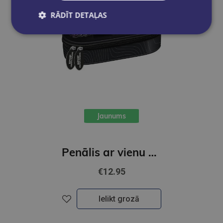
RĀDĪT DETAĻAS
Jaunums
Penālis ar vienu nodalījumu, bez priekšmetiem, K-POP Demon Hunters, melns
€12.95
Ielikt grozā