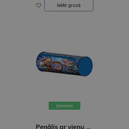
Ielikt grozā
Jaunums
Penālis ar vienu nodalījumu, bez piederumiem, Paw Patrol