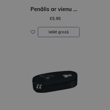
Penālis ar vienu nodalījumu, bez priekšmetiem,s BLACK CAT
€5.95
Ielikt grozā