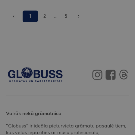
‹
1
2
...
5
›
Vairāk nekā grāmatnīca
"Globuss" ir ideāla pieturvieta grāmatu pasaulē tiem,
kas vēlas iepazīties ar mūsu profesionālo,