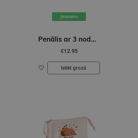
Jaunums
Penālis ar 3 nodalījumiem, bez piederumiem, " K-POP "
€12.95
Ielikt grozā