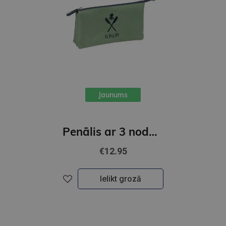
Jaunums
Penālis ar 3 nodalījumiem, bez piederumiem, EL PULPO " VERDE "
€12.95
Ielikt grozā