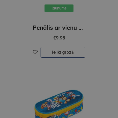
Jaunums
Penālis ar vienu nodalījumu, bez priekšmetiem, BLACK CAT
€9.95
Ielikt grozā