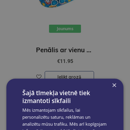
Jaunums
Penālis ar vienu nodalījumu, bez priekšmetiem, Ķepu patruļa
€11.95
Ielikt grozā
×
Šajā tīmekļa vietnē tiek
izmantoti sīkfaili
Mēs izmantojam sīkfailus, lai
personalizētu saturu, reklāmas un
analizētu mūsu trafiku. Mēs arī kopīgojam