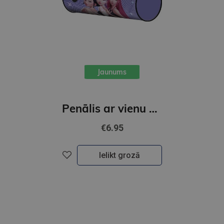
Jaunums
Penālis ar vienu nodalījumu, bez priekšmetiem, K-POP Demon Hunters, violets
€6.95
Ielikt grozā