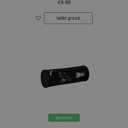
€9.95
Ielikt grozā
Jaunums