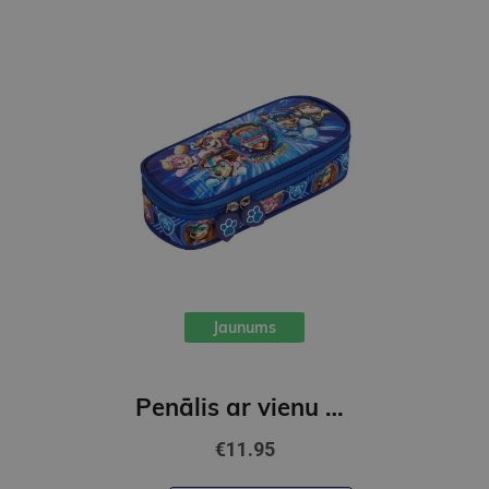
Jaunums
Penālis ar vienu nodalījumu, bez priekšmetiem, Ķepu patruļa
€11.95