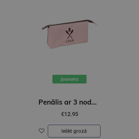
Jaunums
Penālis ar 3 nodalījumiem, bez piederumiem, EL PULPO " ROSA "
€12.95
Ielikt grozā