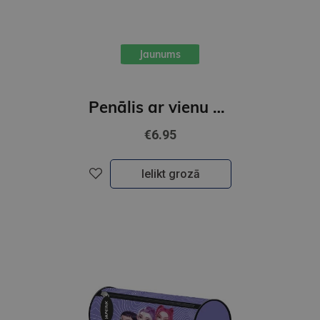
Jaunums
Penālis ar vienu nodalījumu, bez priekšmetiem, K-POP Demon Hunters, melns
€6.95
Ielikt grozā