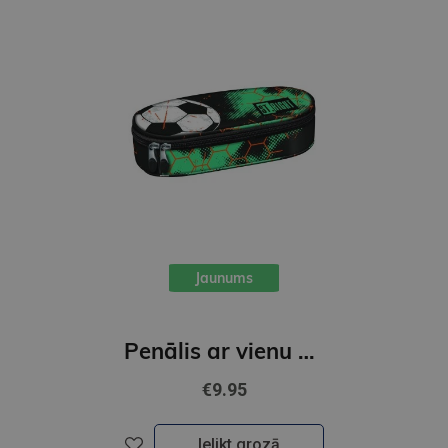
Jaunums
Penālis ar vienu nodalījumu, bez priekšmetiem, TURBO KICK
€9.95
Ielikt grozā