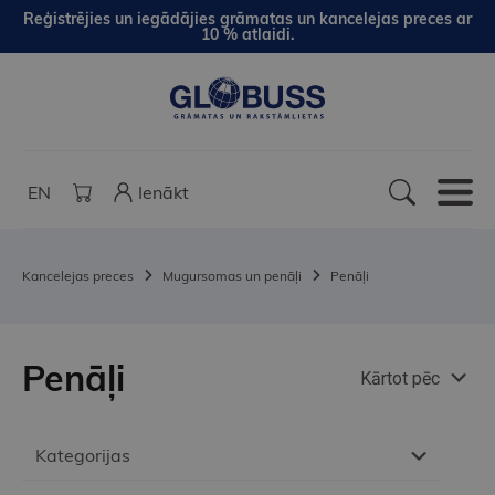
Reģistrējies un iegādājies grāmatas un kancelejas preces ar
10 % atlaidi.
EN
Ienākt
Kancelejas preces
Mugursomas un penāļi
Penāļi
Penāļi
Kārtot pēc
Kategorijas