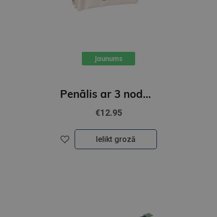
Jaunums
Penālis ar 3 nodalījumiem, bez piederumiem, " CAPIBARA "
€12.95
Ielikt grozā