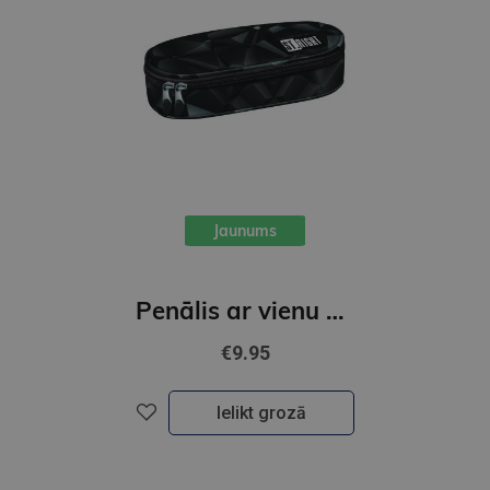
Jaunums
Penālis ar vienu nodalījumu, bez priekšmetiem, DARK ABSTRACT
€9.95
Ielikt grozā