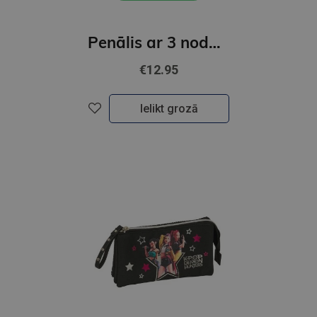
Penālis ar 3 nodalījumiem, bez piederumiem, " K-POP "
€12.95
Ielikt grozā