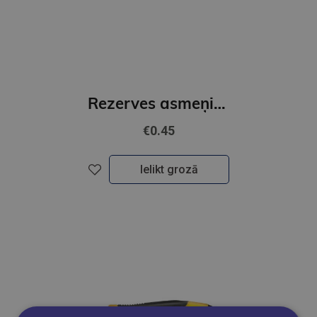
Rezerves asmeņi nažiem, asmeņa platums 9mm 10gab. FOROFIS
€0.45
Ielikt grozā