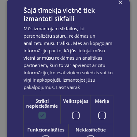
×
Šajā tīmekļa vietnē tiek
izmantoti sīkfaili
Mēs izmantojam sīkfailus, lai
personalizētu saturu, reklāmas un
analizētu mūsu trafiku. Mēs arī kopīgojam
informāciju par to, kā jūs lietojat mūsu
vietni ar mūsu reklāmas un analītikas
Kancelejas nazis FOROFIS, asmeņa platums 18mm
partneriem, kuri to var apvienot ar citu
informāciju, ko esat viņiem sniedzis vai ko
€2.50
viņi ir apkopojuši, izmantojot jūsu
pakalpojumus.
Lasīt vairāk
Ielikt grozā
Strikti
Veiktspējas
Mērķa
nepieciešamie
Funkcionalitātes
Neklasificētie