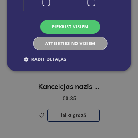
PIEKRIST VISIEM
ATTEIKTIES NO VISIEM
RĀDĪT DETAĻAS
Kancelejas nazis FOROFIS, asmeņa platums 9mm
€0.35
Ielikt grozā