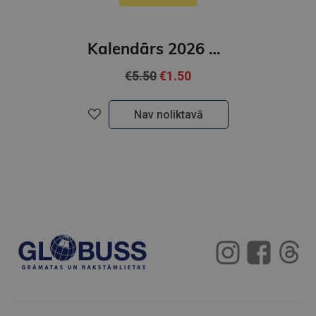
Kalendārs 2026 kaķi ( kvadrāts)
€5.50
€1.50
Nav noliktavā