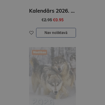
Kalendārs 2026. Draugi
€2.95
€0.95
Nav noliktavā