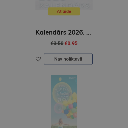
Atlaide
Kalendārs 2026. Medības
€3.50
€0.95
Nav noliktavā