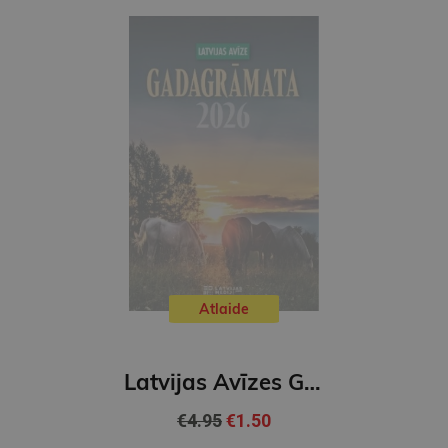
Atlaide
Latvijas Avīzes Gadagrāmata 2026
€4.95
€1.50