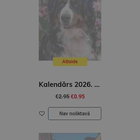
Atlaide
Kalendārs 2026. Suņi
€2.95
€0.95
Nav noliktavā