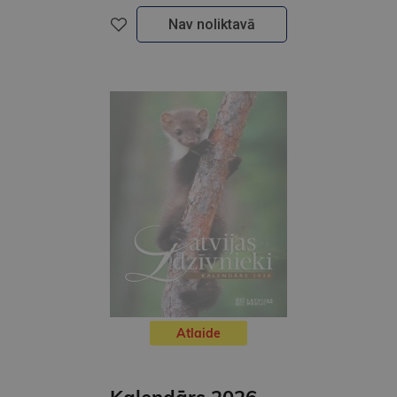
Nav noliktavā
Atlaide