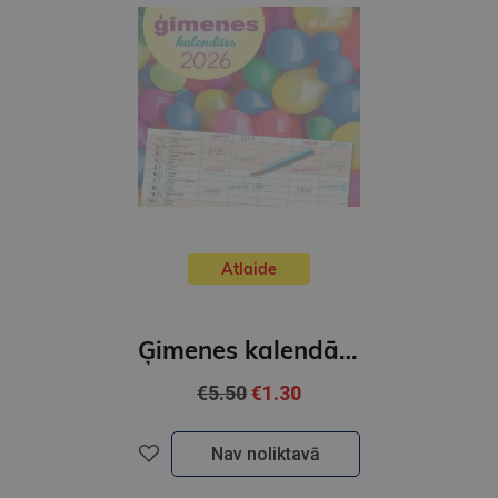
Atlaide
Ģimenes kalendārs 2026 (kvadrāts)
€5.50
€1.30
Nav noliktavā