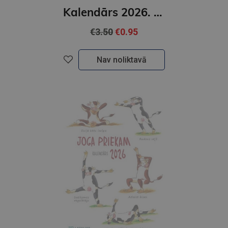
Kalendārs 2026. Lielie kaķi
€3.50
€0.95
Nav noliktavā