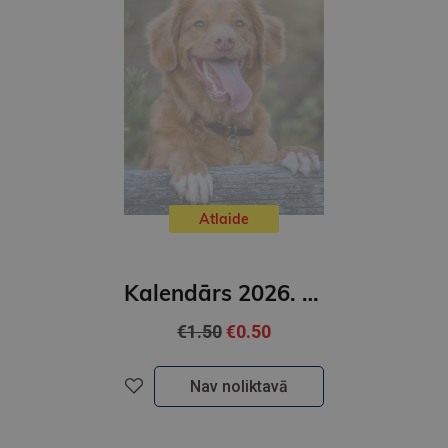
Atlaide
Kalendārs 2026. Suņi ( mazais)
€1.50
€0.50
Nav noliktavā