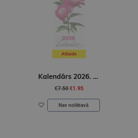
Atlaide
Kalendārs 2026. Garie ziedi
€7.50
€1.95
Nav noliktavā