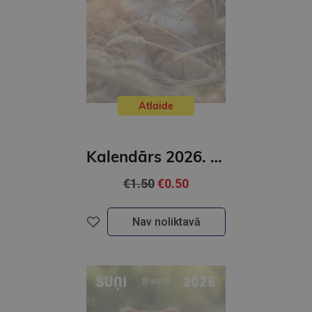
Atlaide
Kalendārs 2026. Kaķi ( mazais)
€1.50
€0.50
Nav noliktavā