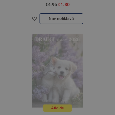
€4.95
€1.30
Nav noliktavā
Atlaide