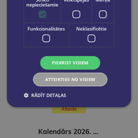
Nav noliktavā
nepieciešamie
Funkcionalitātes
Neklasificētie
PIEKRIST VISIEM
ATTEIKTIES NO VISIEM
RĀDĪT DETAĻAS
Atlaide
Kalendārs 2026. Zirgi ( kvadrāts)