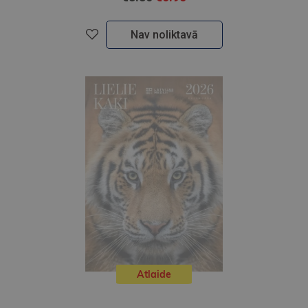
Nav noliktavā
Atlaide