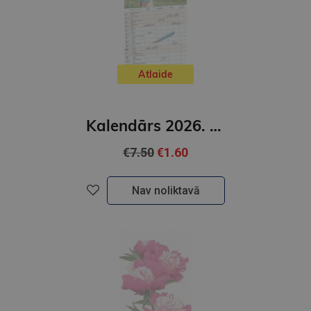
Atlaide
Kalendārs 2026. Mans ģimenes kalendārs ( garš)
€7.50
€1.60
Nav noliktavā