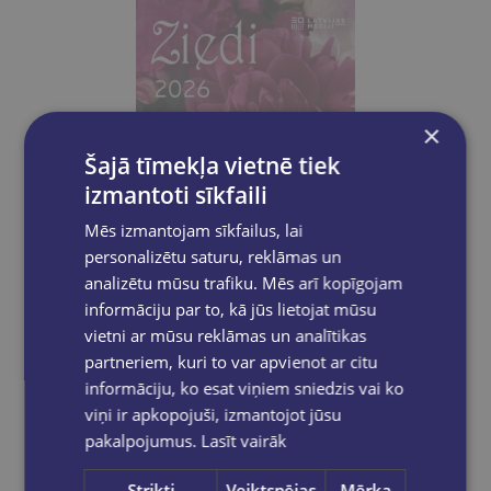
×
Šajā tīmekļa vietnē tiek
izmantoti sīkfaili
Mēs izmantojam sīkfailus, lai
personalizētu saturu, reklāmas un
analizētu mūsu trafiku. Mēs arī kopīgojam
informāciju par to, kā jūs lietojat mūsu
Atlaide
vietni ar mūsu reklāmas un analītikas
partneriem, kuri to var apvienot ar citu
informāciju, ko esat viņiem sniedzis vai ko
Kalendārs 2026. Ziedi ( mazais)
viņi ir apkopojuši, izmantojot jūsu
€1.50
€0.50
pakalpojumus.
Lasīt vairāk
Strikti
Veiktspējas
Mērķa