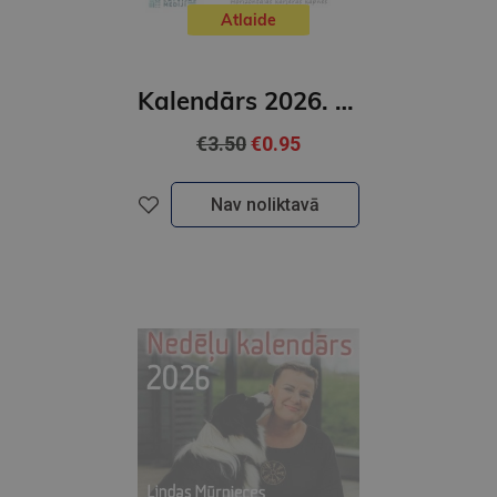
Atlaide
Kalendārs 2026. Joga priekam
€3.50
€0.95
Nav noliktavā