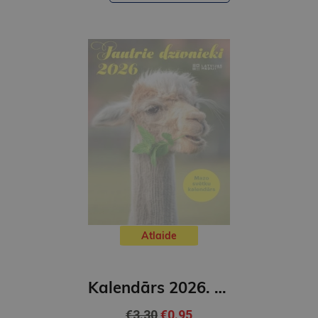
Atlaide
Kalendārs 2026. Jautrie dzīvnieki
€3.30
€0.95