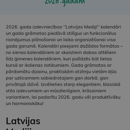
2026. gada izdevniecības ''Latvijas Mediji'' kalendāri
un gada grāmatas piedāvā stilīgus un funkcionālus
risinājumus plānošanai un laika organizēšanai visa
gada garumā. Kalendāri pieejami dažādos formātos –
no sienas kalendāriem ar skaistiem dabas attēliem
līdz ģimenes kalendāriem, kuri palīdzēs būt lietas
kursā ar ikdienas notikumiem. Gada grāmatas ar
pārdomātu dizainu, praktiskām atzīmju vietām kļūs
par uzticamiem sabiedrotajiem gan darbā, gan
privātajā dzīvē. Izvēlieties starp elegantiem, klasiskā
stila izdevumiem un mūsdienīgiem, krāsainiem
variantiem, lai padarītu 2026. gadu vēl produktīvāku
un harmoniskāku!
Latvijas