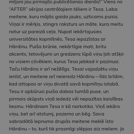
miljoni jau pirmajās publicēšanas dienās!” Viens no
“AFTER” sērijas centrālajiem tēliem ir Tesa. Laba
meitene, kuru mājās gaida jauks, uzticams puisis.
Viņai ir mērķis, stingrs raksturs un māte, kura meitu
notur uz pareizā ceļa. Nupat iekārtojusies
universitātes kopmītnēs, Tesa iepazīstas ar
Hārdinu. Puiša brūnie, nekārtīgie mati, britu
akcents, tetovējumi un gredzens lūpā viņu ļoti atšķir
no visiem cilvēkiem, kurus Tesa jebkad ir pazinusi.
Taču Hārdins ir arī nežēlīgs. Tesai vajadzētu viņu
ienīst, un meitene arī neieredz Hārdinu – līdz brīdim,
kad attopas ar viņu divatā savā kopmītņu istabā.
Tesu ir apbūrusi puiša dabas tumšā puse, un
pirmais skūpsts viņā iededz vēl nepazītas kaislības
liesmu. Hārdinam Tesa ir kā narkotika. Viņš iekāro
viņu, bet arī atstumj, pazemo un bēg. Sava
sabradātā lepnuma drupās meitene meklē īsto
Hārdinu – to, kurš tik prasmīgi slēpjas aiz meliem. Jo