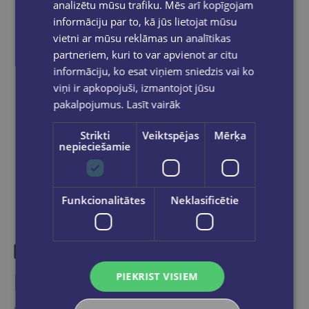
pakomātiem Latvijā
pasūtījumiem no €40.00.
analizētu mūsu trafiku. Mēs arī kopīgojam
informāciju par to, kā jūs lietojat mūsu
Bezmaksas piegāde jebkurā GLOBUSS
grāmatnīcā 1-5 darba dienu laikā, kad
vietni ar mūsu reklāmas un analītikas
pasūtījums būs gatavs saņemšanai, saņemsi
partneriem, kuri to var apvienot ar citu
e-pastu un/ vai SMS.
informāciju, ko esat viņiem sniedzis vai ko
viņi ir apkopojuši, izmantojot jūsu
pakalpojumus.
Lasīt vairāk
Dalies sociālajos tīklos:
Strikti
Veiktspējas
Mērķa
nepieciešamie
Funkcionalitātes
Neklasificētie
Līdzīgas preces
PIEKRIST VISIEM