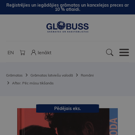
Reģistrējies un iegādājies grāmatas un kancelejas preces ar
10 % atlaidi.
EN
Ienākt
Grāmatas
Grāmatas latviešu valodā
Romāni
After. Pēc mūsu tikšanās
Pēdējais eks.