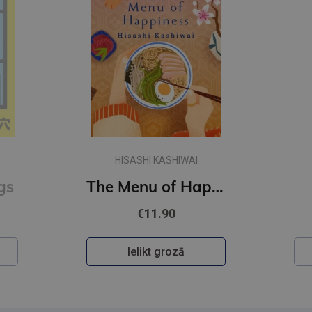
HISASHI KASHIWAI
gs
The Menu of Happiness
€11.90
Ielikt grozā