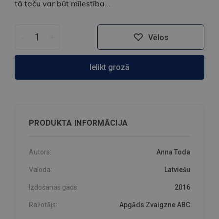
tā taču var būt mīlestība...
-
+
Vēlos
Ielikt grozā
PRODUKTA INFORMĀCIJA
Autors:
Anna Toda
Valoda:
Latviešu
Izdošanas gads:
2016
Ražotājs:
Apgāds Zvaigzne ABC