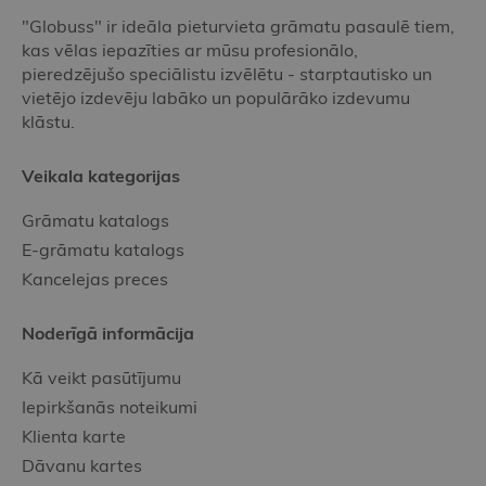
"Globuss" ir ideāla pieturvieta grāmatu pasaulē tiem,
kas vēlas iepazīties ar mūsu profesionālo,
pieredzējušo speciālistu izvēlētu - starptautisko un
vietējo izdevēju labāko un populārāko izdevumu
klāstu.
Veikala kategorijas
Grāmatu katalogs
E-grāmatu katalogs
Kancelejas preces
Noderīgā informācija
Kā veikt pasūtījumu
Iepirkšanās noteikumi
Klienta karte
Dāvanu kartes