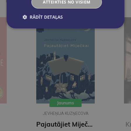
Ieskaties, varbūt noder
ATTEIKTIES NO VISIEM
RĀDĪT DETAĻAS
Jaunums
JEVHEŅIJA KUZŅECOVA
Pajautājiet Miječkai
K