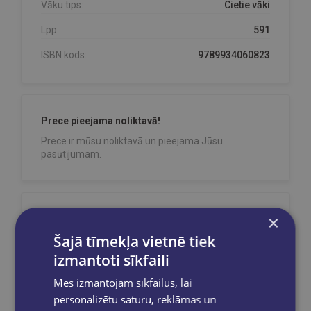
Vāku tips:
Cietie vāki
Lpp.:
591
ISBN kods:
9789934060823
Prece pieejama noliktavā!
Prece ir mūsu noliktavā un pieejama Jūsu
pasūtījumam.
×
Reģistrējies un saņem 10% atlaidi pilnas
cenas precēm.
Šajā tīmekļa vietnē tiek
Pasūtījumu apstrāde notiek darba dienās.
izmantoti sīkfaili
Apmaksātie pasūtījumi tiek
apstrādāti un
izsūtīti 2-5 darba dienu laikā.
Mēs izmantojam sīkfailus, lai
personalizētu saturu, reklāmas un
Bezmaksas piegāde
uz OMNIVA