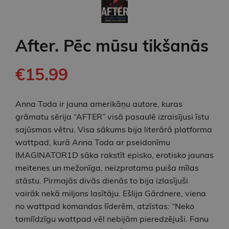
After. Pēc mūsu tikšanās
€15.99
Anna Toda ir jauna amerikāņu autore, kuras
grāmatu sērija “AFTER” visā pasaulē izraisījusi īstu
sajūsmas vētru. Visa sākums bija literārā platforma
wattpad, kurā Anna Toda ar pseidonīmu
IMAGINATOR1D sāka rakstīt episko, erotisko jaunas
meitenes un mežonīga, neizprotama puiša mīlas
stāstu. Pirmajās divās dienās to bija izlasījuši
vairāk nekā miljons lasītāju. Ešlija Gārdnere, viena
no wattpad komandas līderēm, atzīstas: “Neko
tamlīdzīgu wattpad vēl nebijām pieredzējuši. Fanu