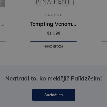
RINA KENT
Restitution : #3 Edge of Darkness series : delux paperback featuring exclusive character artwork
Tempting Venom : #3 The Vipers series
€11.90
Ielikt grozā
Neatradi to, ko meklēji? Palīdzēsim!
Sazināties