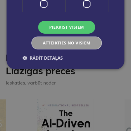
Dalies sociālajos tīklos:
PIEKRIST VISIEM
ATTEIKTIES NO VISIEM
RĀDĪT DETAĻAS
Līdzīgas preces
Ieskaties, varbūt noder