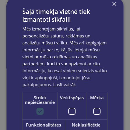
×
Prece pieejama noliktavā!
Šajā tīmekļa vietnē tiek
Prece ir mūsu noliktavā un pieejama Jūsu
pasūtījumam.
izmantoti sīkfaili
Mēs izmantojam sīkfailus, lai
personalizētu saturu, reklāmas un
analizētu mūsu trafiku. Mēs arī kopīgojam
Reģistrējies un saņem 10% atlaidi pilnas
cenas precēm.
informāciju par to, kā jūs lietojat mūsu
vietni ar mūsu reklāmas un analītikas
Pasūtījumu apstrāde notiek darba dienās.
Apmaksātie pasūtījumi tiek
apstrādāti un
partneriem, kuri to var apvienot ar citu
izsūtīti 2-5 darba dienu laikā.
informāciju, ko esat viņiem sniedzis vai ko
Bezmaksas piegāde
uz OMNIVA
viņi ir apkopojuši, izmantojot jūsu
pakomātiem Latvijā
pasūtījumiem no €40.00.
pakalpojumus.
Lasīt vairāk
Bezmaksas piegāde jebkurā GLOBUSS
grāmatnīcā 1-5 darba dienu laikā, kad
Strikti
Veiktspējas
Mērķa
pasūtījums būs gatavs saņemšanai, saņemsi
nepieciešamie
e-pastu un/ vai SMS.
Funkcionalitātes
Neklasificētie