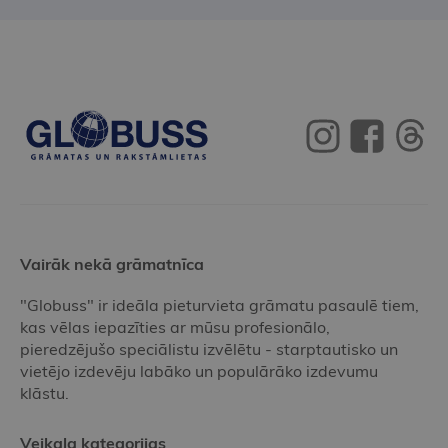
Vairāk nekā grāmatnīca
"Globuss" ir ideāla pieturvieta grāmatu pasaulē tiem,
kas vēlas iepazīties ar mūsu profesionālo,
pieredzējušo speciālistu izvēlētu - starptautisko un
vietējo izdevēju labāko un populārāko izdevumu
klāstu.
Veikala kategorijas