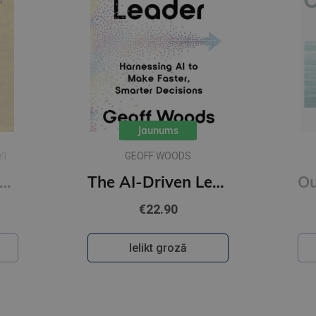
Jaunums
YI
GEOFF WOODS
onfucius : A New Tradition
The AI-Driven Leader : Harnessing AI to Make Faster, Smarter Decisions
€22.90
Ielikt grozā