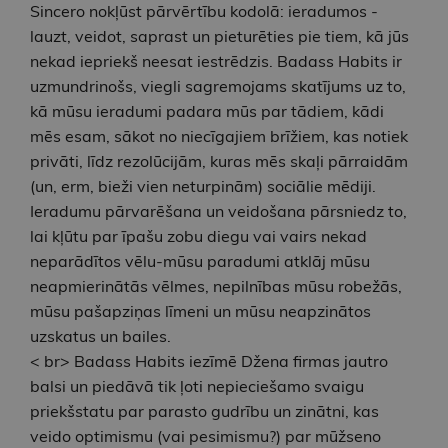
Sincero nokļūst pārvērtību kodolā: ieradumos -
lauzt, veidot, saprast un pieturēties pie tiem, kā jūs
nekad iepriekš neesat iestrēdzis. Badass Habits ir
uzmundrinošs, viegli sagremojams skatījums uz to,
kā mūsu ieradumi padara mūs par tādiem, kādi
mēs esam, sākot no niecīgajiem brīžiem, kas notiek
privāti, līdz rezolūcijām, kuras mēs skaļi pārraidām
(un, erm, bieži vien neturpinām) sociālie mēdiji.
Ieradumu pārvarēšana un veidošana pārsniedz to,
lai kļūtu par īpašu zobu diegu vai vairs nekad
neparādītos vēlu-mūsu paradumi atklāj mūsu
neapmierinātās vēlmes, nepilnības mūsu robežās,
mūsu pašapziņas līmeni un mūsu neapzinātos
uzskatus un bailes.
< br> Badass Habits iezīmē Džena firmas jautro
balsi un piedāvā tik ļoti nepieciešamo svaigu
priekšstatu par parasto gudrību un zinātni, kas
veido optimismu (vai pesimismu?) par mūžseno