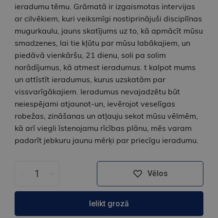
ieradumu tēmu. Grāmatā ir izgaismotas intervijas
ar cilvēkiem, kuri veiksmīgi nostiprinājuši disciplīnas
mugurkaulu, jauns skatījums uz to, kā apmācīt mūsu
smadzenes, lai tie kļūtu par mūsu labākajiem, un
piedāvā vienkāršu, 21 dienu, soli pa solim
norādījumus, kā atmest ieradumus. t kalpot mums
un attīstīt ieradumus, kurus uzskatām par
vissvarīgākajiem. Ieradumus nevajadzētu būt
neiespējami atjaunot-un, ievērojot veselīgas
robežas, zināšanas un atļauju sekot mūsu vēlmēm,
kā arī viegli īstenojamu rīcības plānu, mēs varam
padarīt jebkuru jaunu mērķi par priecīgu ieradumu.
-
+
Vēlos
Ielikt grozā