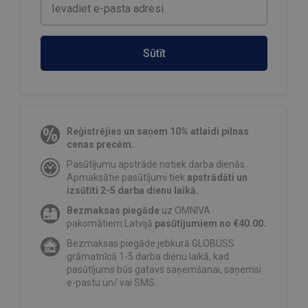
Sūtīt
Reģistrējies un saņem 10% atlaidi pilnas
cenas precēm.
Pasūtījumu apstrāde notiek darba dienās.
Apmaksātie pasūtījumi tiek
apstrādāti un
izsūtīti 2-5 darba dienu laikā.
Bezmaksas piegāde
uz OMNIVA
pakomātiem Latvijā
pasūtījumiem no €40.00.
Bezmaksas piegāde jebkurā GLOBUSS
grāmatnīcā 1-5 darba dienu laikā, kad
pasūtījums būs gatavs saņemšanai, saņemsi
e-pastu un/ vai SMS.