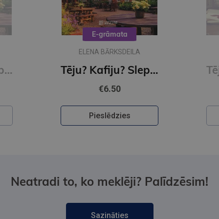
E-grāmata
ELENA BĀRKSDEILA
Tēju? Kafiju? Slepkavību? Vakara detektīvs
Tēju? Kafiju? Slepkavību! Melu meistarība (e-grāmata)
€6.50
Pieslēdzies
Neatradi to, ko meklēji? Palīdzēsim!
Sazināties