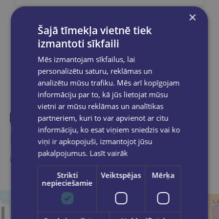
×
Šajā tīmekļa vietnē tiek
Dalies sociālajos tīklos:
izmantoti sīkfaili
Mēs izmantojam sīkfailus, lai
personalizētu saturu, reklāmas un
analizētu mūsu trafiku. Mēs arī kopīgojam
informāciju par to, kā jūs lietojat mūsu
vietni ar mūsu reklāmas un analītikas
partneriem, kuri to var apvienot ar citu
informāciju, ko esat viņiem sniedzis vai ko
Līdzīgas preces
viņi ir apkopojuši, izmantojot jūsu
pakalpojumus.
Lasīt vairāk
Ieskaties, varbūt noder
Strikti
Veiktspējas
Mērķa
nepieciešamie