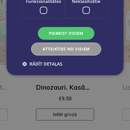
Funkcionalitātes
Neklasificētie
PIEKRIST VISIEM
ATTEIKTIES NO VISIEM
RĀDĪT DETAĻAS
Jaunums
Skudriņa Kāpēcīte. Burti
Dinozauri. Kasāmgrāmata
€9.50
Ielikt grozā