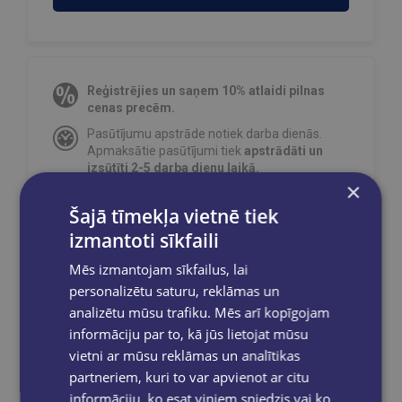
Reģistrējies un saņem 10% atlaidi pilnas
cenas precēm.
Pasūtījumu apstrāde notiek darba dienās.
Apmaksātie pasūtījumi tiek
apstrādāti un
izsūtīti 2-5 darba dienu laikā.
×
Bezmaksas piegāde
uz OMNIVA
Šajā tīmekļa vietnē tiek
pakomātiem Latvijā
pasūtījumiem no €40.00.
izmantoti sīkfaili
Bezmaksas piegāde jebkurā GLOBUSS
grāmatnīcā 1-5 darba dienu laikā, kad
Mēs izmantojam sīkfailus, lai
pasūtījums būs gatavs saņemšanai, saņemsi
e-pastu un/ vai SMS.
personalizētu saturu, reklāmas un
analizētu mūsu trafiku. Mēs arī kopīgojam
informāciju par to, kā jūs lietojat mūsu
vietni ar mūsu reklāmas un analītikas
partneriem, kuri to var apvienot ar citu
Dalies sociālajos tīklos:
informāciju, ko esat viņiem sniedzis vai ko