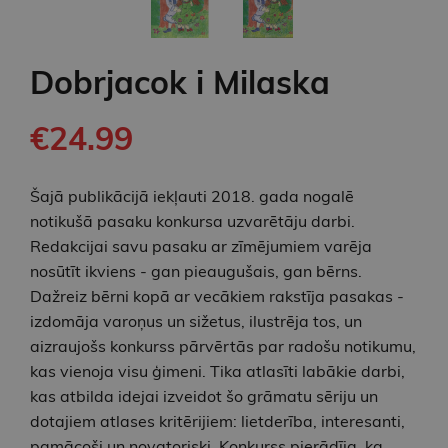
Dobrjacok i Milaska
€24.99
Šajā publikācijā iekļauti 2018. gada nogalē
notikušā pasaku konkursa uzvarētāju darbi.
Redakcijai savu pasaku ar zīmējumiem varēja
nosūtīt ikviens - gan pieaugušais, gan bērns.
Dažreiz bērni kopā ar vecākiem rakstīja pasakas -
izdomāja varoņus un sižetus, ilustrēja tos, un
aizraujošs konkurss pārvērtās par radošu notikumu,
kas vienoja visu ģimeni. Tika atlasīti labākie darbi,
kas atbilda idejai izveidot šo grāmatu sēriju un
dotajiem atlases kritērijiem: lietderība, interesanti,
pamācoši un novatoriski. Konkurss pierādīja, ka