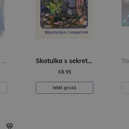
JŪLIJA ČERENKOVA
Skatulka s sekretom
Taini volsebnovo mira snov 1
€11.95
Ielikt grozā