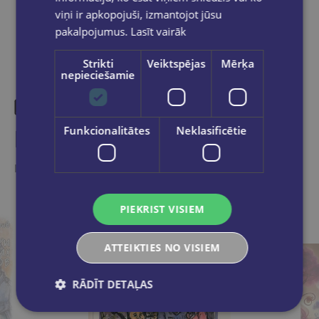
viņi ir apkopojuši, izmantojot jūsu
pakalpojumus.
Lasīt vairāk
Strikti
Veiktspējas
Mērķa
nepieciešamie
Funkcionalitātes
Neklasificētie
Līdzīgas preces
Ieskaties, varbūt noder
PIEKRIST VISIEM
ATTEIKTIES NO VISIEM
RĀDĪT DETAĻAS