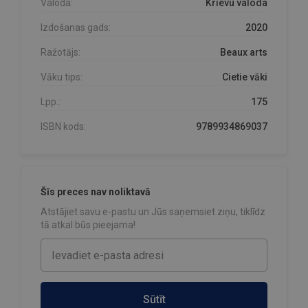
Valoda:
Krievu valoda
Izdošanas gads:
2020
Ražotājs:
Beaux arts
Vāku tips:
Cietie vāki
Lpp.:
175
ISBN kods:
9789934869037
Šīs preces nav noliktavā
Atstājiet savu e-pastu un Jūs saņemsiet ziņu, tiklīdz
tā atkal būs pieejama!
Sūtīt