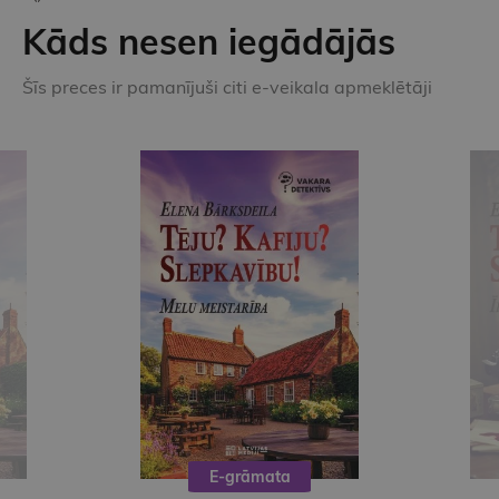
Kāds nesen iegādājās
Šīs preces ir pamanījuši citi e-veikala apmeklētāji
E-grāmata