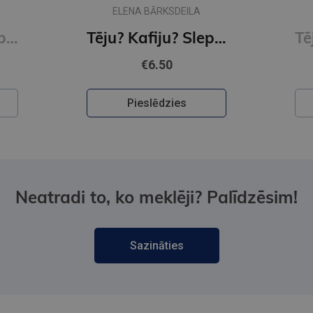
ELENA BARKSDEILA
Tēju? Kafiju? Slepkavību! Melu meistarība (e-grāmata)
Tēju?Kafiju?Slepkavību! Īena O Šelija atvadu vārdi (e-grāmata)
€6.50
Pieslēdzies
Neatradi to, ko meklēji? Palīdzēsim!
Sazināties