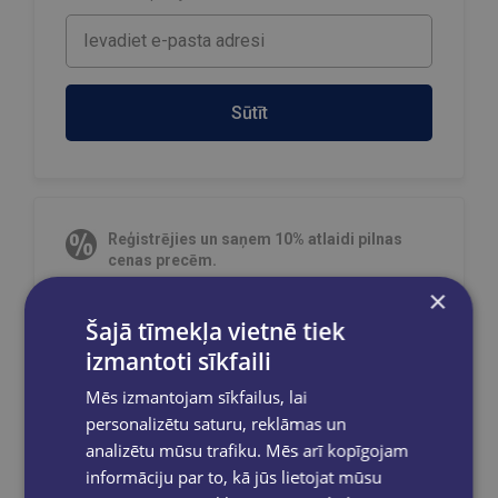
Sūtīt
Reģistrējies un saņem 10% atlaidi pilnas
cenas precēm.
×
Pasūtījumu apstrāde notiek darba dienās.
Apmaksātie pasūtījumi tiek
apstrādāti un
Šajā tīmekļa vietnē tiek
izsūtīti 2-5 darba dienu laikā.
izmantoti sīkfaili
Bezmaksas piegāde
uz OMNIVA
pakomātiem Latvijā
pasūtījumiem no €40.00.
Mēs izmantojam sīkfailus, lai
Bezmaksas piegāde jebkurā GLOBUSS
personalizētu saturu, reklāmas un
grāmatnīcā 1-5 darba dienu laikā, kad
analizētu mūsu trafiku. Mēs arī kopīgojam
pasūtījums būs gatavs saņemšanai, saņemsi
informāciju par to, kā jūs lietojat mūsu
e-pastu un/ vai SMS.