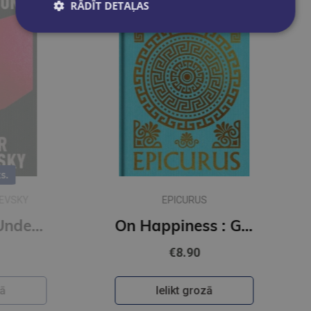
RĀDĪT DETAĻAS
EPICURUS
Notes from Underground : Gilded Pocket Edition (Arcturus Ornate Classics)
On Happiness : Gilded Pocket Edition (Arcturus Ornate Classics)
€8.90
Ielikt grozā