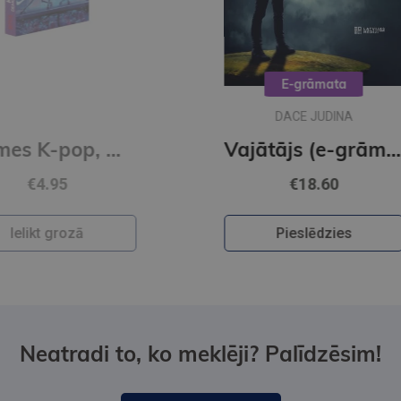
E-grāmata
DACE JUDINA
op, Multipack
Vajātājs (e-grāmata)
€18.60
Pieslēdzies
Neatradi to, ko meklēji? Palīdzēsim!