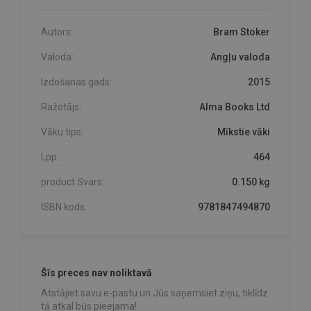
Autors:
Bram Stoker
Valoda:
Angļu valoda
Izdošanas gads:
2015
Ražotājs:
Alma Books Ltd
Vāku tips:
Mīkstie vāki
Lpp.:
464
product.Svars:
0.150 kg
ISBN kods:
9781847494870
Šīs preces nav noliktavā
Atstājiet savu e-pastu un Jūs saņemsiet ziņu, tiklīdz
tā atkal būs pieejama!