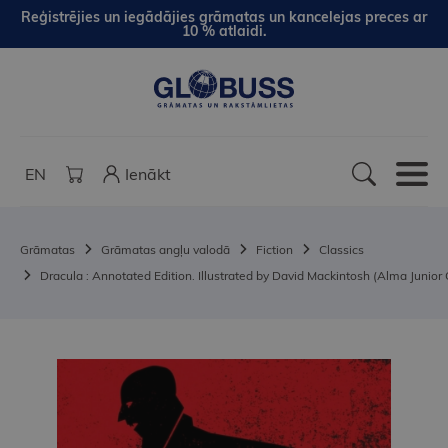
Reģistrējies un iegādājies grāmatas un kancelejas preces ar
10 % atlaidi.
EN
Ienākt
Grāmatas
Grāmatas angļu valodā
Fiction
Classics
Dracula : Annotated Edition. Illustrated by David Mackintosh (Alma Junior 