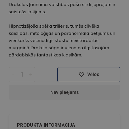
Drakulas ļaunuma valstības pašā sirdī joprojām ir
saistošs lasījums.
Hipnotizējoša spēka trilleris, tumšs cilvēka
kaislības, mitoloģijas un paranormālā pētījums un
vienkāršs vecmodīgs stāstu meistardarbs,
murgainā Drakula sāga ir viena no ilgstošajām
pārdabiskās fantastikas klasikām.
-
+
Vēlos
Nav pieejams
PRODUKTA INFORMĀCIJA