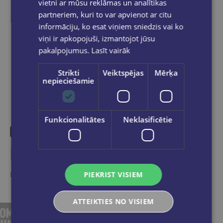
vietni ar mūsu reklāmas un analītikas
partneriem, kuri to var apvienot ar citu
informāciju, ko esat viņiem sniedzis vai ko
viņi ir apkopojuši, izmantojot jūsu
Dalies sociālajos tīklos:
pakalpojumus.
Lasīt vairāk
Strikti
Veiktspējas
Mērķa
nepieciešamie
Funkcionalitātes
Neklasificētie
Līdzīgas preces
Ieskaties, varbūt noder
PIEKRIST VISIEM
ATTEIKTIES NO VISIEM