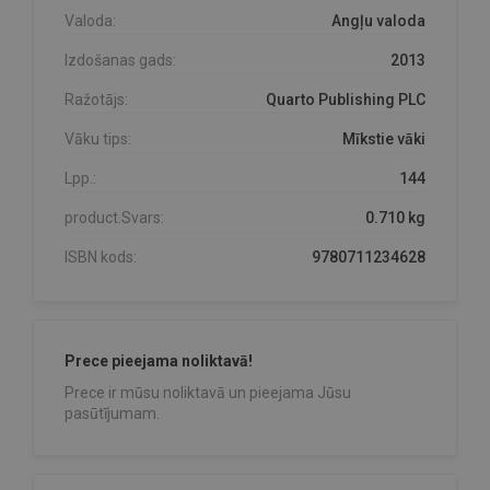
Valoda:
Angļu valoda
Izdošanas gads:
2013
Ražotājs:
Quarto Publishing PLC
Vāku tips:
Mīkstie vāki
Lpp.:
144
product.Svars:
0.710 kg
ISBN kods:
9780711234628
Prece pieejama noliktavā!
Prece ir mūsu noliktavā un pieejama Jūsu
pasūtījumam.