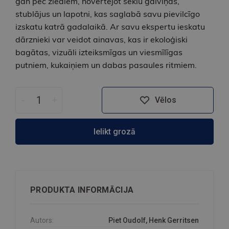
gan pēc ziediem, novērtējot sēklu galviņas,
stublājus un lapotni, kas saglabā savu pievilcīgo
izskatu katrā gadalaikā. Ar savu ekspertu ieskatu
dārznieki var veidot ainavas, kas ir ekoloģiski
bagātas, vizuāli izteiksmīgas un viesmīlīgas
putniem, kukaiņiem un dabas pasaules ritmiem.
-
+
Vēlos
Ielikt grozā
PRODUKTA INFORMĀCIJA
Autors:
Piet Oudolf, Henk Gerritsen