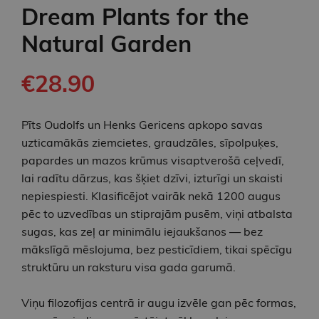
Dream Plants for the
Natural Garden
€28.90
Pīts Oudolfs un Henks Gericens apkopo savas
uzticamākās ziemcietes, graudzāles, sīpolpuķes,
papardes un mazos krūmus visaptverošā ceļvedī,
lai radītu dārzus, kas šķiet dzīvi, izturīgi un skaisti
nepiespiesti. Klasificējot vairāk nekā 1200 augus
pēc to uzvedības un stiprajām pusēm, viņi atbalsta
sugas, kas zeļ ar minimālu iejaukšanos — bez
mākslīgā mēslojuma, bez pesticīdiem, tikai spēcīgu
struktūru un raksturu visa gada garumā.
Viņu filozofijas centrā ir augu izvēle gan pēc formas,