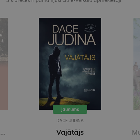
Jaunums
DACE JUDINA
Kaucmindes pakavs
Vajātājs