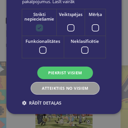
pakalpojumus.
Lasīt vairāk
Strikti
Veiktspējas
Mērķa
nepieciešamie
Līdzīgas preces
Funkcionalitātes
Neklasificētie
Ieskaties, varbūt noder
PIEKRIST VISIEM
ATTEIKTIES NO VISIEM
RĀDĪT DETAĻAS