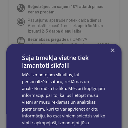
Reģistrējies un saņem 10% atlaidi pilnas
cenas precēm.
Pasūtījumu apstrāde notiek darba dienās.
Apmaksātie pasūtījumi tiek
apstrādāti un
izsūtīti 2-5 darba dienu laikā.
Bezmaksas piegāde
uz OMNIVA
pakomātiem Latvijā
pasūtījumiem no €40.00.
×
Bezmaksas piegāde jebkurā GLOBUSS
Šajā tīmekļa vietnē tiek
grāmatnīcā 1-5 darba dienu laikā, kad
izmantoti sīkfaili
pasūtījums būs gatavs saņemšanai, saņemsi
e-pastu un/ vai SMS.
Mēs izmantojam sīkfailus, lai
personalizētu saturu, reklāmas un
analizētu mūsu trafiku. Mēs arī kopīgojam
informāciju par to, kā jūs lietojat mūsu
Dalies sociālajos tīklos:
vietni ar mūsu reklāmas un analītikas
partneriem, kuri to var apvienot ar citu
informāciju, ko esat viņiem sniedzis vai ko
viņi ir apkopojuši, izmantojot jūsu