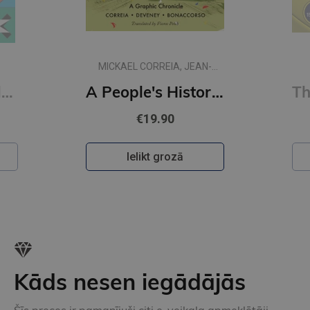
MICKAEL CORREIA, JEAN-
CHRISTOPHE DEVENEY
Around the World in 80 Games : A Mathematician Unlocks the Secrets of the Greatest Games (s)
A People's History of Football : A Graphic Chronicle
€19.90
Ielikt grozā
Kāds nesen iegādājās
Šīs preces ir pamanījuši citi e-veikala apmeklētāji