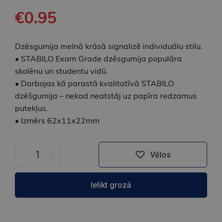
€0.95
Dzēsgumija melnā krāsā signalizē individuālu stilu.
• STABILO Exam Grade dzēsgumija populāra
skolēnu un studentu vidū.
• Darbojas kā parastā kvalitatīvā STABILO
dzēšgumija – nekad neatstāj uz papīra redzamus
putekļus.
• Izmērs 62x11x22mm
-
+
Vēlos
Ielikt grozā