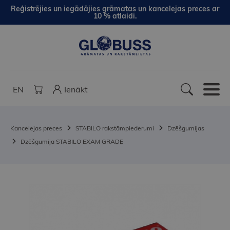
Reģistrējies un iegādājies grāmatas un kancelejas preces ar
10 % atlaidi.
EN
Ienākt
Kancelejas preces
STABILO rakstāmpiederumi
Dzēšgumijas
Dzēšgumija STABILO EXAM GRADE