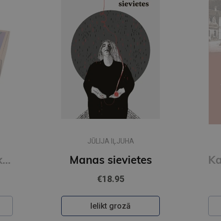
JŪLIJA IĻJUHA
Skolēna komplekts, 34 priekšmeti
Manas sievietes
€18.95
Ielikt grozā