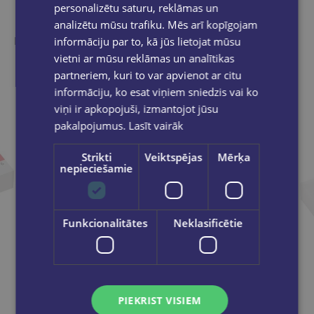
Līdzīgas preces
personalizētu saturu, reklāmas un
analizētu mūsu trafiku. Mēs arī kopīgojam
Ieskaties, varbūt noder
informāciju par to, kā jūs lietojat mūsu
vietni ar mūsu reklāmas un analītikas
partneriem, kuri to var apvienot ar citu
informāciju, ko esat viņiem sniedzis vai ko
viņi ir apkopojuši, izmantojot jūsu
pakalpojumus.
Lasīt vairāk
Strikti
Veiktspējas
Mērķa
nepieciešamie
Funkcionalitātes
Neklasificētie
PIEKRIST VISIEM