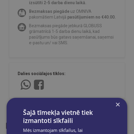
izsūtīti 2-5 darba dienu laikā.
Bezmaksas piegāde
uz OMNIVA
pakomātiem Latvijā
pasūtījumiem no €40.00.
Bezmaksas piegāde jebkurā GLOBUSS
grāmatnīcā 1-5 darba dienu laikā, kad
pasūtījums būs gatavs saņemšanai, saņemsi
e-pastu un/ vai SMS.
Dalies sociālajos tīklos:
×
Šajā tīmekļa vietnē tiek
izmantoti sīkfaili
Mēs izmantojam sīkfailus, lai