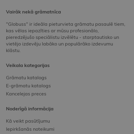
Vairāk nekā grāmatnīca
"Globuss" ir ideāla pieturvieta grāmatu pasaulē tiem,
kas vēlas iepazīties ar mūsu profesionālo,
pieredzējušo speciālistu izvēlētu - starptautisko un
vietējo izdevēju labāko un populārāko izdevumu
klāstu.
Veikala kategorijas
Grāmatu katalogs
E-grāmatu katalogs
Kancelejas preces
Noderīgā informācija
Kā veikt pasūtījumu
Iepirkšanās noteikumi