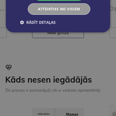
Dzēšgumija STABILO Legasy
Dzēšgumija STABILO Exam Grade Colorful
ATTEIKTIES NO VISIEM
€0.95
RĀDĪT DETAĻAS
Ielikt grozā
Kāds nesen iegādājās
Šīs preces ir pamanījuši citi e-veikala apmeklētāji