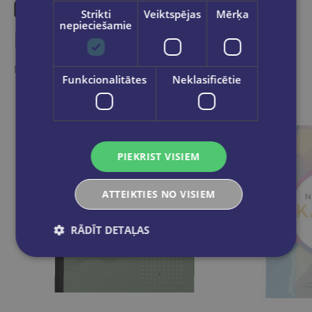
Strikti
Veiktspējas
Mērķa
nepieciešamie
Līdzīgas preces
Ieskaties, varbūt noder
Funkcionalitātes
Neklasificētie
PIEKRIST VISIEM
ATTEIKTIES NO VISIEM
RĀDĪT DETAĻAS