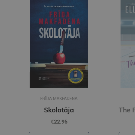
ELLE KENNEDY
The Risk : the must-read, sports romance and TikTok sensation!
€13.90