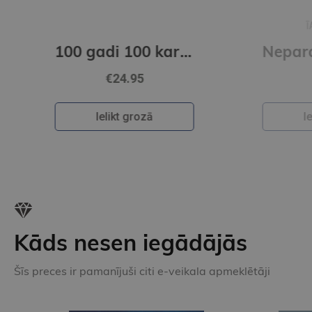
ĪANS RAITS
100 gadi 100 kartēs
Neparastās kartes. Atlants zinātkāriem prātiem
€24.95
Ielikt grozā
Kāds nesen iegādājās
Šīs preces ir pamanījuši citi e-veikala apmeklētāji