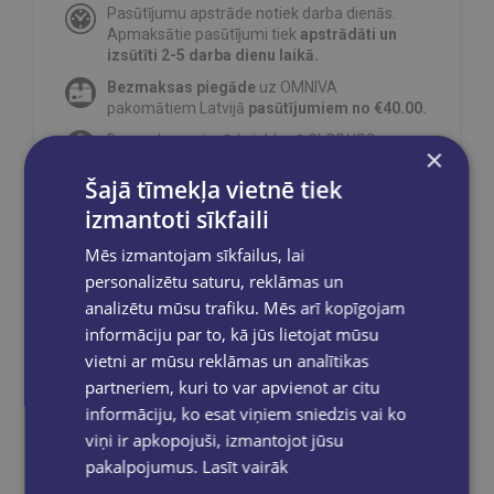
Pasūtījumu apstrāde notiek darba dienās.
Apmaksātie pasūtījumi tiek
apstrādāti un
izsūtīti 2-5 darba dienu laikā.
Bezmaksas piegāde
uz OMNIVA
pakomātiem Latvijā
pasūtījumiem no €40.00.
Bezmaksas piegāde jebkurā GLOBUSS
×
grāmatnīcā 1-5 darba dienu laikā, kad
pasūtījums būs gatavs saņemšanai, saņemsi
Šajā tīmekļa vietnē tiek
e-pastu un/ vai SMS.
izmantoti sīkfaili
Mēs izmantojam sīkfailus, lai
personalizētu saturu, reklāmas un
analizētu mūsu trafiku. Mēs arī kopīgojam
Dalies sociālajos tīklos:
informāciju par to, kā jūs lietojat mūsu
vietni ar mūsu reklāmas un analītikas
partneriem, kuri to var apvienot ar citu
informāciju, ko esat viņiem sniedzis vai ko
viņi ir apkopojuši, izmantojot jūsu
pakalpojumus.
Lasīt vairāk