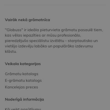
Vairāk nekā grāmatnīca
"Globuss" ir ideāla pieturvieta grāmatu pasaulē tiem,
kas vēlas iepazīties ar mūsu profesionālo,
pieredzējušo speciālistu izvēlētu - starptautisko un
vietējo izdevēju labāko un populārāko izdevumu
klāstu.
Veikala kategorijas
Grāmatu katalogs
E-grāmatu katalogs
Kancelejas preces
Noderīgā informācija
Kā veikt pasūtījumu