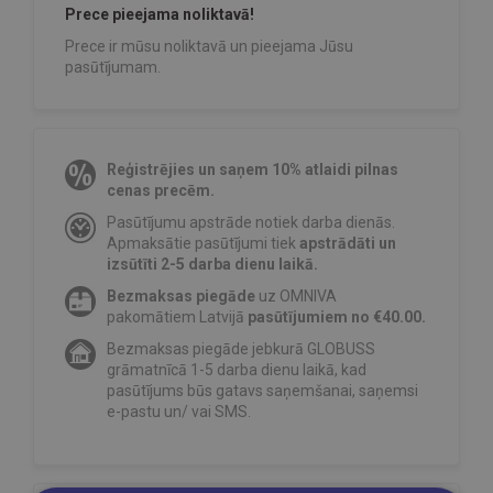
Prece pieejama noliktavā!
Prece ir mūsu noliktavā un pieejama Jūsu
pasūtījumam.
Reģistrējies un saņem 10% atlaidi pilnas
cenas precēm.
Pasūtījumu apstrāde notiek darba dienās.
Apmaksātie pasūtījumi tiek
apstrādāti un
izsūtīti 2-5 darba dienu laikā.
Bezmaksas piegāde
uz OMNIVA
pakomātiem Latvijā
pasūtījumiem no €40.00.
Bezmaksas piegāde jebkurā GLOBUSS
grāmatnīcā 1-5 darba dienu laikā, kad
pasūtījums būs gatavs saņemšanai, saņemsi
e-pastu un/ vai SMS.