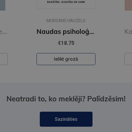
MORGANS HAUZELS
Read People Like a Book : How to Analyze, Understand, and Predict People's Emotions, Thoughts, Inten
Naudas psiholoģija
€18.75
Ielikt grozā
Neatradi to, ko meklēji? Palīdzēsim!
Sazināties