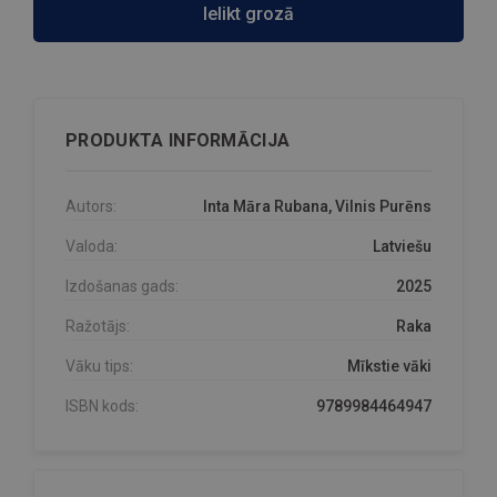
Ielikt grozā
PRODUKTA INFORMĀCIJA
Autors:
Inta Māra Rubana, Vilnis Purēns
Valoda:
Latviešu
Izdošanas gads:
2025
Ražotājs:
Raka
Vāku tips:
Mīkstie vāki
ISBN kods:
9789984464947