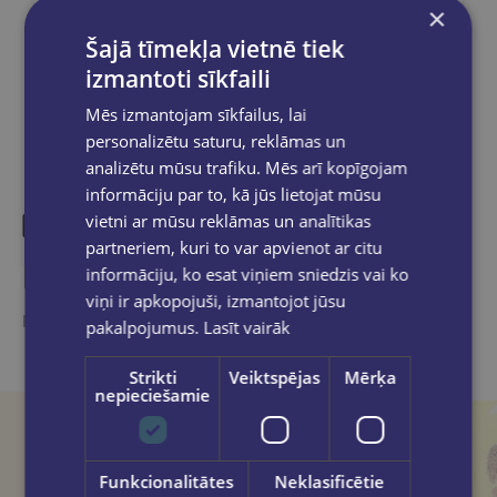
×
Dalies sociālajos tīklos:
Šajā tīmekļa vietnē tiek
izmantoti sīkfaili
Mēs izmantojam sīkfailus, lai
personalizētu saturu, reklāmas un
analizētu mūsu trafiku. Mēs arī kopīgojam
informāciju par to, kā jūs lietojat mūsu
vietni ar mūsu reklāmas un analītikas
partneriem, kuri to var apvienot ar citu
Līdzīgas preces
informāciju, ko esat viņiem sniedzis vai ko
viņi ir apkopojuši, izmantojot jūsu
Ieskaties, varbūt noder
pakalpojumus.
Lasīt vairāk
Strikti
Veiktspējas
Mērķa
nepieciešamie
Funkcionalitātes
Neklasificētie