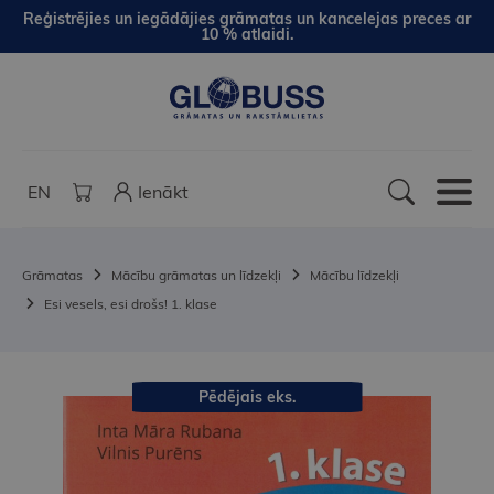
Reģistrējies un iegādājies grāmatas un kancelejas preces ar
10 % atlaidi.
EN
Ienākt
Grāmatas
Mācību grāmatas un līdzekļi
Mācību līdzekļi
Esi vesels, esi drošs! 1. klase
Pēdējais eks.