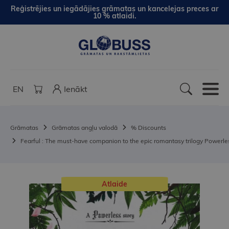
Reģistrējies un iegādājies grāmatas un kancelejas preces ar
10 % atlaidi.
EN
Ienākt
Grāmatas
Grāmatas angļu valodā
% Discounts
Fearful : The must-have companion to the epic romantasy trilogy Powerle
Atlaide