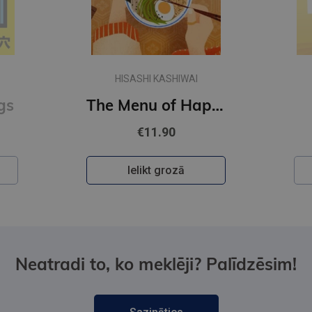
HISASHI KASHIWAI
gs
The Menu of Happiness
€11.90
Ielikt grozā
Neatradi to, ko meklēji? Palīdzēsim!