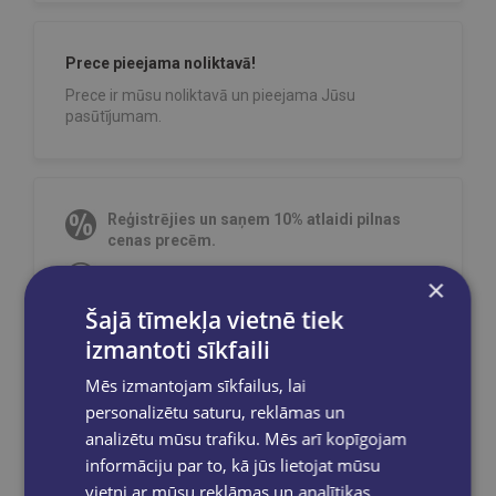
Prece pieejama noliktavā!
Prece ir mūsu noliktavā un pieejama Jūsu
pasūtījumam.
Reģistrējies un saņem 10% atlaidi pilnas
cenas precēm.
Pasūtījumu apstrāde notiek darba dienās.
×
Apmaksātie pasūtījumi tiek
apstrādāti un
Šajā tīmekļa vietnē tiek
izsūtīti 2-5 darba dienu laikā.
izmantoti sīkfaili
Bezmaksas piegāde
uz OMNIVA
pakomātiem Latvijā
pasūtījumiem no €40.00.
Mēs izmantojam sīkfailus, lai
Bezmaksas piegāde jebkurā GLOBUSS
personalizētu saturu, reklāmas un
grāmatnīcā 1-5 darba dienu laikā, kad
analizētu mūsu trafiku. Mēs arī kopīgojam
pasūtījums būs gatavs saņemšanai, saņemsi
informāciju par to, kā jūs lietojat mūsu
e-pastu un/ vai SMS.
vietni ar mūsu reklāmas un analītikas