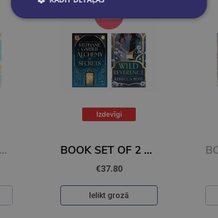
Izdevīgi
ET OF 2 Titles: It Ends With Us + It Starts with Us
BOOK SET OF 2 Titles: Alchemy of Secrets + Wild Reverence
€37.80
Ielikt grozā