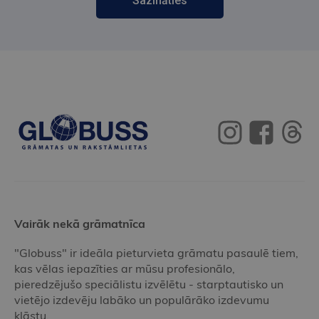
Sazināties
Vairāk nekā grāmatnīca
"Globuss" ir ideāla pieturvieta grāmatu pasaulē tiem,
kas vēlas iepazīties ar mūsu profesionālo,
pieredzējušo speciālistu izvēlētu - starptautisko un
vietējo izdevēju labāko un populārāko izdevumu
klāstu.