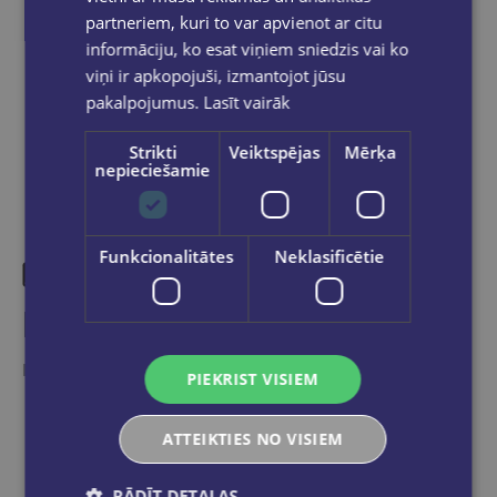
partneriem, kuri to var apvienot ar citu
informāciju, ko esat viņiem sniedzis vai ko
viņi ir apkopojuši, izmantojot jūsu
Dalies sociālajos tīklos:
pakalpojumus.
Lasīt vairāk
Strikti
Veiktspējas
Mērķa
nepieciešamie
Funkcionalitātes
Neklasificētie
Līdzīgas preces
Ieskaties, varbūt noder
PIEKRIST VISIEM
ATTEIKTIES NO VISIEM
RĀDĪT DETAĻAS