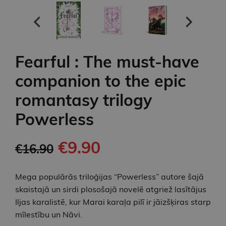
Fearful : The must-have
companion to the epic
romantasy trilogy
Powerless
€9.90
€16.90
Mega populārās triloģijas “Powerless” autore šajā
skaistajā un sirdi plosošajā novelē atgriež lasītājus
Iljas karalistē, kur Marai karaļa pilī ir jāizšķiras starp
mīlestību un Nāvi.