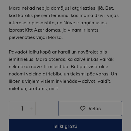
Mara nekad nebija domājusi atgriezties Iljā. Bet,
kad karalis pieņem lēmumu, kas maina dzīvi, viņas
interese ir piesaistīta, un Nāve ir apņēmusies
izprast Kitt Azer domas, ja viņam ir lemts
pievienoties viņai Morsā.
Pavadot laiku kopā ar karali un novērojot pils
iemītniekus, Mara atceras, ka dzīvē ir kas vairāk
nekā tikai nāve. Ir mīlestība. Bet pat vistīrākie
nodomi veicina atriebību un tieksmi pēc varas. Un
liktenis viņiem visiem ir vienāds – dzīvot, valdīt,
mīlēt un, protams, mirt...
-
+
Vēlos
Ielikt grozā