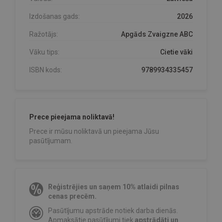
Izdošanas gads:
2026
Ražotājs:
Apgāds Zvaigzne ABC
Vāku tips:
Cietie vāki
ISBN kods:
9789934335457
Prece pieejama noliktavā!
Prece ir mūsu noliktavā un pieejama Jūsu
pasūtījumam.
Reģistrējies un saņem 10% atlaidi pilnas
cenas precēm.
Pasūtījumu apstrāde notiek darba dienās.
Apmaksātie pasūtījumi tiek
apstrādāti un