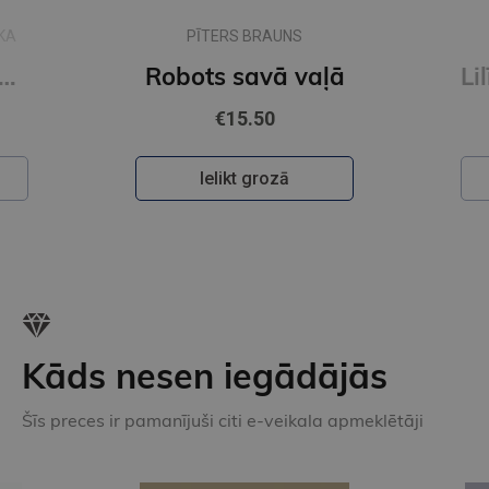
KA
PĪTERS BRAUNS
 es ienīstu tehnikumu
Robots savā vaļā
€15.50
Ielikt grozā
Kāds nesen iegādājās
Šīs preces ir pamanījuši citi e-veikala apmeklētāji