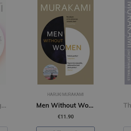
HARUKI MURAKAMI
First Person Singular : mind-bending new collection of short stories
Men Without Women
€11.90