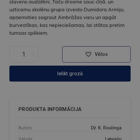
slaveno audzēkni. Taču drosme sauc cīņā, un
uzticamu skolēnu grupa izveido Dumidora Armiju,
apņemoties sagraut Ambrāžas varu un apgūt
burvestības, kas nepieciešamas, lai stātos pretim
tumsas spēkiem.
-
+
Vēlos
Ielikt grozā
PRODUKTA INFORMĀCIJA
Autors:
Dž. K. Roulinga
Valoda:
Latviešu