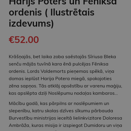
Harijs Poters un Fēniksa
ordenis ( Ilustrētais
izdevums)
€52.00
Krāšņajās, bet laika zoba saēstajās Sīriusa Bleka
senču mājās tuvīnā kara ēnā pulcējas Fēniksa
ordenis. Lords Voldemorts pieņemas spēkā, viņa
domas ieplūst Harija Potera miegā, spokojoties
zēna sapņos. Tās atklāj apsēstību ar varenu maģiju,
kas apslēpta dziļi Noslēpumu nodaļas kambaros…
Mācību gadā, kas pārpilns ar noslēpumiem un
slepenību, katru skolas dzīves sīkumu pārbauda
Burvestību ministrijas ieceltā lielinkvizitore Doloresa
Ambrāža, kuras misija ir izspiegot Dumidoru un viņa