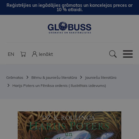
Reģistrējies un iegādājies grāmatas un kancelejas preces ar
10 % atlaidi.
EN
Ienākt
Grāmatas
Bērnu & jauniešu literatūra
Jauniešu literatūra
Harijs Poters un Fēniksa ordenis ( Ilustrētais izdevums)