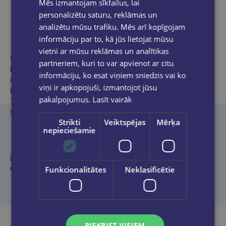
Mēs izmantojam sīkfailus, lai
Produkta apraksts
personalizētu saturu, reklāmas un
analizētu mūsu trafiku. Mēs arī kopīgojam
informāciju par to, kā jūs lietojat mūsu
vietni ar mūsu reklāmas un analītikas
Šis valdzinošais ilustrētais izdevums apvieno Kate Greenaway
partneriem, kuri to var apvienot ar citu
balvas laureāta Džima Keja un BolognaRagazzi 2011 balvas
informāciju, ko esat viņiem sniedzis vai ko
ieguvēja Nīla Pakera talantus, radot krāšņus svētkus iztēlei,
viņi ir apkopojuši, izmantojot jūsu
kurā sastopam gan leģendāras ainas, gan iemīļotos tēlus –
pakalpojumus.
Lasīt vairāk
Tonksu, Lunu Mīlabu un daudzus citus. Fēniksa ordenis turpina
sargāt Harija Potera gaitas piektajā Cūkkārpas skolas gadā.
Strikti
Veiktspējas
Mērķa
nepieciešamie
No angļu valodas tulkojuši
Ingus Josts, Ieva Kolmane, Sabīne
Ozola, Māra Poļakova
.
Funkcionalitātes
Neklasificētie
PIEKRIST VISIEM