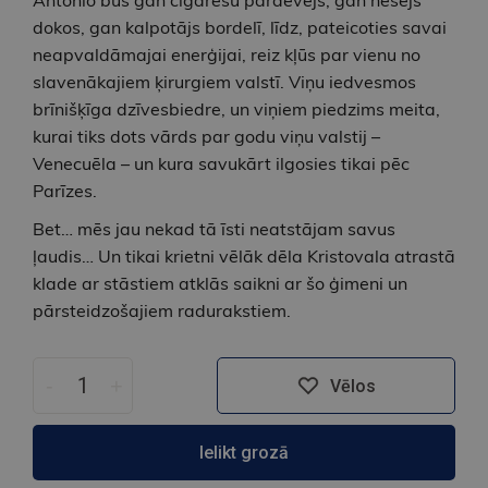
Antonio būs gan cigarešu pārdevējs, gan nesējs
dokos, gan kalpotājs bordelī, līdz, pateicoties savai
neapvaldāmajai enerģijai, reiz kļūs par vienu no
slavenākajiem ķirurgiem valstī. Viņu iedvesmos
brīnišķīga dzīvesbiedre, un viņiem piedzims meita,
kurai tiks dots vārds par godu viņu valstij –
Venecuēla – un kura savukārt ilgosies tikai pēc
Parīzes.
Bet… mēs jau nekad tā īsti neatstājam savus
ļaudis… Un tikai krietni vēlāk dēla Kristovala atrastā
klade ar stāstiem atklās saikni ar šo ģimeni un
pārsteidzošajiem radurakstiem.
-
+
Vēlos
Ielikt grozā