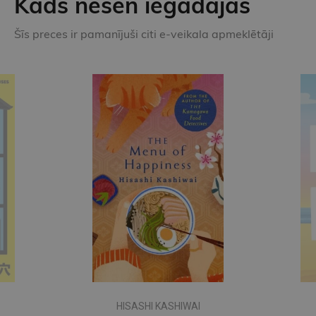
Kāds nesen iegādājās
Šīs preces ir pamanījuši citi e-veikala apmeklētāji
HISASHI KASHIWAI