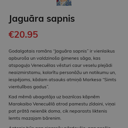
Jaguāra sapnis
€20.95
Godalgotais romāns “Jaguāra sapnis” ir vienlaikus
apburoša un valdzinoša ģimenes sāga, kas
atspoguļo Venecuēlas vēsturi caur veselu plejādi
neaizmirstamu, kolorītu personāžu un notikumu un,
iespējams, kādam atsauks atmiņā Markesa “Simts
vientulības gadus”.
Kad mēmā ubagotāja uz baznīcas kāpnēm
Marakaibo Venecuēlā atrod pamestu zīdaini, viņai
pat prātā neienāk doma, cik neparasts liktenis
lemts mazajam bārenim.