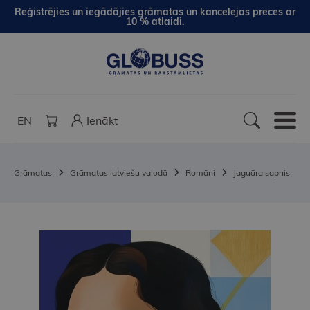
Reģistrējies un iegādājies grāmatas un kancelejas preces ar
10 % atlaidi.
EN
Ienākt
Grāmatas
Grāmatas latviešu valodā
Romāni
Jaguāra sapnis