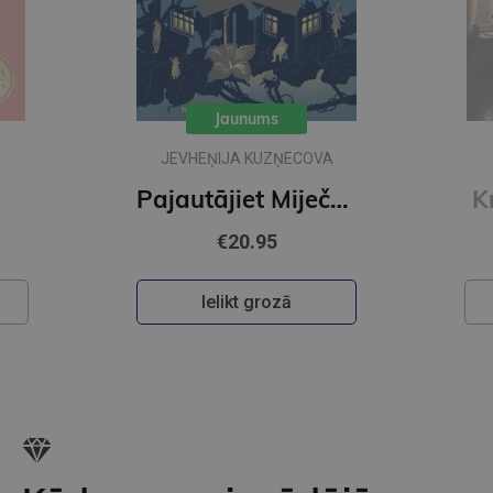
Jaunums
JEVHEŅIJA KUZŅECOVA
Pajautājiet Miječkai
K
€20.95
Ielikt grozā