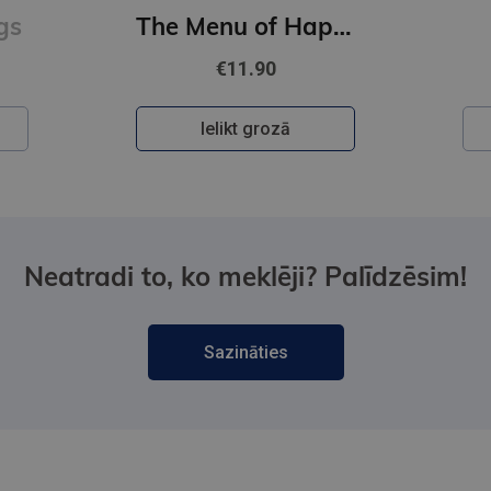
gs
The Menu of Happiness
€11.90
Ielikt grozā
Neatradi to, ko meklēji? Palīdzēsim!
Sazināties