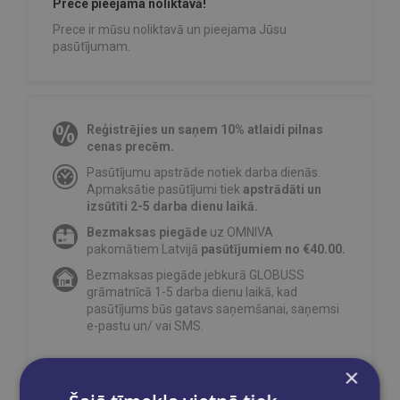
Prece pieejama noliktavā!
Prece ir mūsu noliktavā un pieejama Jūsu
pasūtījumam.
Reģistrējies un saņem 10% atlaidi pilnas
cenas precēm.
Pasūtījumu apstrāde notiek darba dienās.
Apmaksātie pasūtījumi tiek
apstrādāti un
izsūtīti 2-5 darba dienu laikā.
Bezmaksas piegāde
uz OMNIVA
pakomātiem Latvijā
pasūtījumiem no €40.00.
Bezmaksas piegāde jebkurā GLOBUSS
grāmatnīcā 1-5 darba dienu laikā, kad
pasūtījums būs gatavs saņemšanai, saņemsi
e-pastu un/ vai SMS.
×