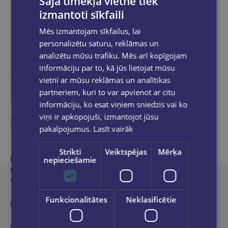
Šajā tīmekļa vietnē tiek
Dalies sociālajos tīklos:
izmantoti sīkfaili
Mēs izmantojam sīkfailus, lai
personalizētu saturu, reklāmas un
analizētu mūsu trafiku. Mēs arī kopīgojam
informāciju par to, kā jūs lietojat mūsu
vietni ar mūsu reklāmas un analītikas
partneriem, kuri to var apvienot ar citu
informāciju, ko esat viņiem sniedzis vai ko
viņi ir apkopojuši, izmantojot jūsu
Produkta apraksts
pakalpojumus.
Lasīt vairāk
Strikti
Veiktspējas
Mērķa
Migels Bonfuā (Miguel Bonnefoy, 1986)
ir godalgots franču
nepieciešamie
rakstnieks. Romāns “Jaguāra sapnis”, beletrizēts autora
vecvecāku, Antonio un Anas Marijas, un mātes dzīvesstāsts,
Funkcionalitātes
Neklasificētie
ir saņēmis Franču akadēmijas un
Femina
balvu (2024).
No franču valodas tulkojusi
Inta Šmite