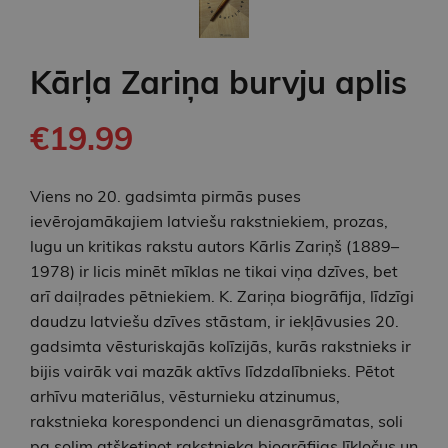
Kārļa Zariņa burvju aplis
€19.99
Viens no 20. gadsimta pirmās puses
ievērojamākajiem latviešu rakstniekiem, prozas,
lugu un kritikas rakstu autors Kārlis Zariņš (1889–
1978) ir licis minēt mīklas ne tikai viņa dzīves, bet
arī daiļrades pētniekiem. K. Zariņa biogrāfija, līdzīgi
daudzu latviešu dzīves stāstam, ir iekļāvusies 20.
gadsimta vēsturiskajās kolīzijās, kurās rakstnieks ir
bijis vairāk vai mazāk aktīvs līdzdalībnieks. Pētot
arhīvu materiālus, vēsturnieku atzinumus,
rakstnieka korespondenci un dienasgrāmatas, soli
pa solim atšķetinot rakstnieka biogrāfijas līkločus un