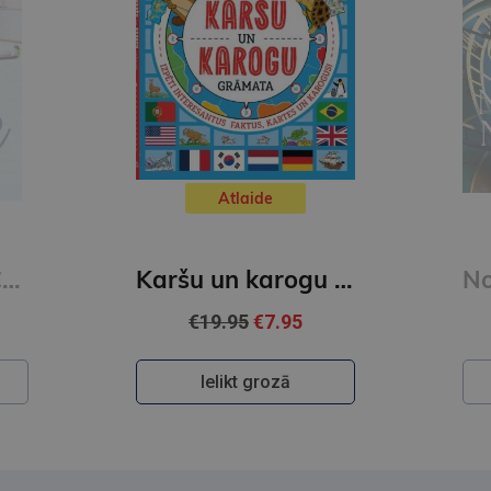
Atlaide
The Score : Off Campus Series #3
Karšu un karogu grāmata
€19.95
€7.95
Ielikt grozā