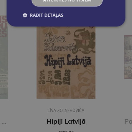
RĀDĪT DETAĻAS
LĪVA ZOLNEROVIČA
Pāris centimetru dzīves
Hipiji Latvijā