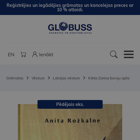
Reģistrējies un iegādājies grāmatas un kancelejas preces ar
10 % atlaidi.
EN
Ienākt
Grāmatas
Vēsture
Latvijas vēsture
Kārļa Zariņa burvju aplis
Pēdējais eks.