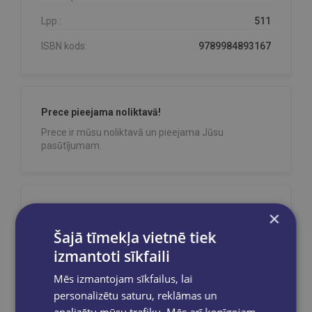
Lpp.:
511
ISBN kods:
9789984893167
Prece pieejama noliktavā!
Prece ir mūsu noliktavā un pieejama Jūsu
pasūtījumam.
Reģistrējies un saņem 10% atlaidi pilnas
×
cenas precēm.
Šajā tīmekļa vietnē tiek
Pasūtījumu apstrāde notiek darba dienās.
izmantoti sīkfaili
Apmaksātie pasūtījumi tiek
apstrādāti un
izsūtīti 2-5 darba dienu laikā.
Mēs izmantojam sīkfailus, lai
Bezmaksas piegāde
uz OMNIVA
personalizētu saturu, reklāmas un
pakomātiem Latvijā
pasūtījumiem no €40.00.