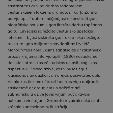
sastatot tos ar viņa darbos rodamajiem
vēsturiskajiem faktiem, grāmatas "Kārļa Zariņa
burvju aplis” autore mēģinājusi rekonstruēt gan
biogrāfisko notikumu, gan literāro darbu tapšanas
gaitu. Cilvēciski sarežģīto vēsturisko apstākļu
ietekme ir bijusi izšķiroša gan rakstnieka noslēgtā
rakstura, gan daiļrades savdabības izveidē.
Monogrāfijas nosaukums sabalsojas ar rakstnieka
prozas krājuma „Burvja aplī” (1936) nosaukumu,
tiecoties atrast tos vēsturiskos un psiholoģiskos
aspektus K. Zariņa dzīvē, kas viņu ieslēguši
klusēšanas un dažkārt arī ārējas pasivitātes aplī.
Vienlaikus tiek meklēts arī tas, kas viņa daiļradē,
saskarsmē ar draugiem un dažkārt arī
sabiedriskajā dzīvē ļāvis viņam būt aktīvam
notikumu virzītājam. Grāmatā ir vairāk nekā simts
krāsainu un melnbaltu ilustrāciju.