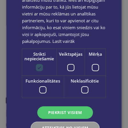
analizētu mūsu trafiku. Mēs arī kopīgojam
Bezmaksas piegāde jebkurā GLOBUSS
informāciju par to, kā jūs lietojat mūsu
grāmatnīcā 1-5 darba dienu laikā, kad
vietni ar mūsu reklāmas un analītikas
pasūtījums būs gatavs saņemšanai, saņemsi
partneriem, kuri to var apvienot ar citu
e-pastu un/ vai SMS.
informāciju, ko esat viņiem sniedzis vai ko
viņi ir apkopojuši, izmantojot jūsu
pakalpojumus.
Lasīt vairāk
Dalies sociālajos tīklos:
Strikti
Veiktspējas
Mērķa
nepieciešamie
Funkcionalitātes
Neklasificētie
Līdzīgas preces
PIEKRIST VISIEM
Ieskaties, varbūt noder
ATTEIKTIES NO VISIEM