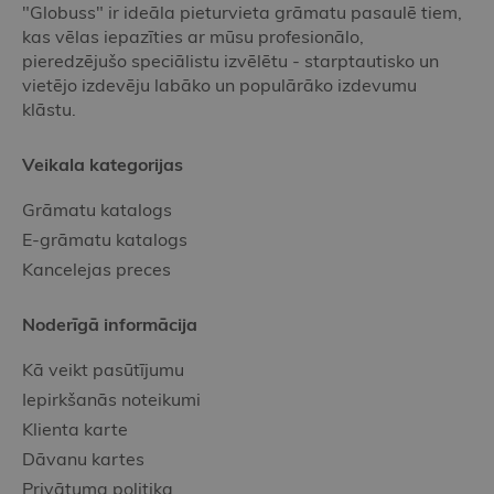
"Globuss" ir ideāla pieturvieta grāmatu pasaulē tiem,
kas vēlas iepazīties ar mūsu profesionālo,
pieredzējušo speciālistu izvēlētu - starptautisko un
vietējo izdevēju labāko un populārāko izdevumu
klāstu.
Veikala kategorijas
Grāmatu katalogs
E-grāmatu katalogs
Kancelejas preces
Noderīgā informācija
Kā veikt pasūtījumu
Iepirkšanās noteikumi
Klienta karte
Dāvanu kartes
Privātuma politika