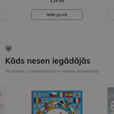
€29.95
Ielikt grozā
Kāds nesen iegādājās
Šīs preces ir pamanījuši citi e-veikala apmeklētāji