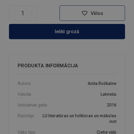
-
+
Vēlos
Ielikt grozā
PRODUKTA INFORMĀCIJA
Autors:
Anita Rožkalne
Valoda:
Latviešu
Izdošanas gads:
2016
Ražotājs:
LU literatūras un folkloras un mākslas
inst
Vāku tips:
Cietie vāki