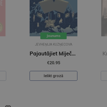
Jaunums
JEVHEŅIJA KUZŅECOVA
Pajautājiet Miječkai
K
€20.95
Ielikt grozā