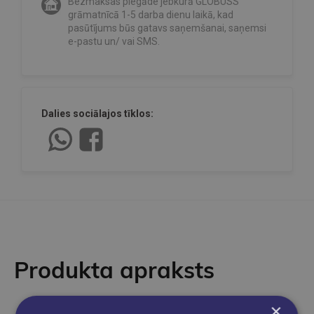
Bezmaksas piegāde jebkurā GLOBUSS
grāmatnīcā 1-5 darba dienu laikā, kad
pasūtījums būs gatavs saņemšanai, saņemsi
e-pastu un/ vai SMS.
Dalies sociālajos tīklos:
Produkta apraksts
×