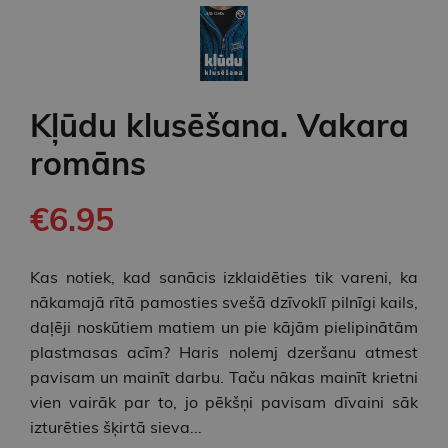
Kļūdu klusēšana. Vakara
romāns
€6.95
Kas notiek, kad sanācis izklaidēties tik vareni, ka
nākamajā rītā pamosties svešā dzīvoklī pilnīgi kails,
daļēji noskūtiem matiem un pie kājām pielipinātām
plastmasas acīm? Haris nolemj dzeršanu atmest
pavisam un mainīt darbu. Taču nākas mainīt krietni
vien vairāk par to, jo pēkšņi pavisam dīvaini sāk
izturēties šķirtā sieva...