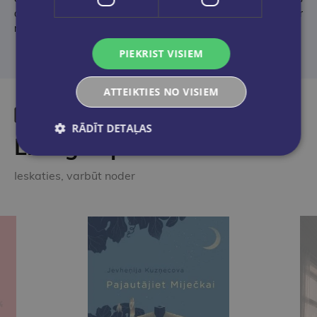
alga, un vārdi – Tēvs, piedod tiem, jo tie nezina, ko tie dara, – ir
mana romāna idejas pamatā.
PIEKRIST VISIEM
ATTEIKTIES NO VISIEM
RĀDĪT DETAĻAS
Līdzīgas preces
Ieskaties, varbūt noder