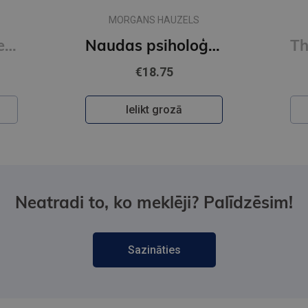
MORGANS HAUZELS
Read People Like a Book : How to Analyze, Understand, and Predict People's Emotions, Thoughts, Inten
Naudas psiholoģija
€18.75
Ielikt grozā
Neatradi to, ko meklēji? Palīdzēsim!
Sazināties