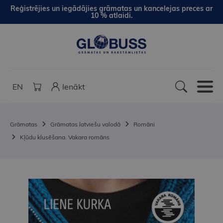
Reģistrējies un iegādājies grāmatas un kancelejas preces ar
10 % atlaidi.
EN
Ienākt
Grāmatas
Grāmatas latviešu valodā
Romāni
Kļūdu klusēšana. Vakara romāns