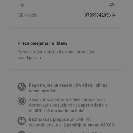
Lpp.:
225
ISBN kods:
9789934295614
Prece pieejama noliktavā!
Prece ir mūsu noliktavā un pieejama Jūsu
pasūtījumam.
Reģistrējies un saņem 10% atlaidi pilnas
cenas precēm.
Pasūtījumu apstrāde notiek darba dienās.
Apmaksātie pasūtījumi tiek
apstrādāti un
izsūtīti 2-5 darba dienu laikā.
Bezmaksas piegāde
uz OMNIVA
pakomātiem Latvijā
pasūtījumiem no €40.00.