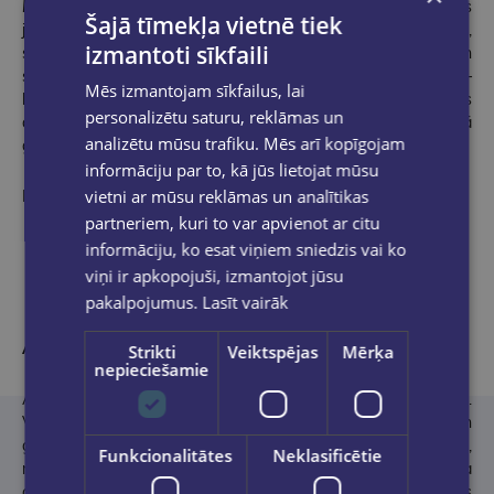
Liene Kurka
ir ļoti daudzpusīga personība – pēc izglītības
Šajā tīmekļa vietnē tiek
juriste, pēc nodarbošanās – nekustamo īpašumu speciāliste,
izmantoti sīkfaili
sirdsdarbs ir vecu, citiem nevajadzīgu grāmatu glābšana un
savešana kopā ar īstajiem cilvēkiem, iekšēja nepieciešamība –
Mēs izmantojam sīkfailus, lai
būt sociāli aktīvai un atbildīgai. Mācījusies trīs Literārās
personalizētu saturu, reklāmas un
akadēmijas meistardarbnīcās. “Kļūdu klusēšana” ir Lienes otrā
analizētu mūsu trafiku. Mēs arī kopīgojam
grāmata, izpelnījusies grāmatnīcu “Globuss” speciālbalvu.
informāciju par to, kā jūs lietojat mūsu
vietni ar mūsu reklāmas un analītikas
Māksliniece Natālija Kugajevska
partneriem, kuri to var apvienot ar citu
informāciju, ko esat viņiem sniedzis vai ko
viņi ir apkopojuši, izmantojot jūsu
pakalpojumus.
Lasīt vairāk
Autore par romānu
Strikti
Veiktspējas
Mērķa
nepieciešamie
Ar šo romānu vēlos panākt, lai cilvēki paskatās sev apkārt.
Varbūt tieši tu esi tas, kurš pastieps roku, pateiks labu vārdu un
galu galā izglābs sev līdzās esošu cilvēku. Kā es saku – lūdzu,
Funkcionalitātes
Neklasificētie
neesi vienaldzīgs, varbūt šim cilvēkam bez tevis tiešām neviena
cita vairs nav. Un nekas, ka nepateicība mēdz būt pasaules