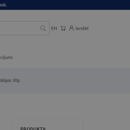
idi.
EN
Ienākt
cījumi
abīgas 30g
PRODUKTA