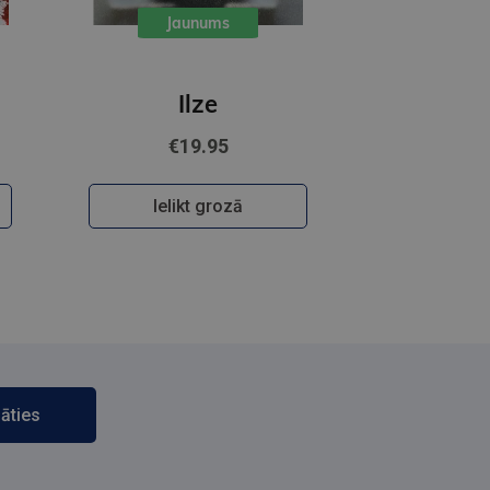
Jaunums
Ilze
€19.95
Ielikt grozā
āties