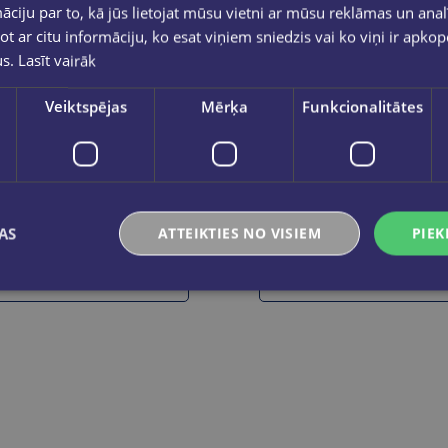
ciju par to, kā jūs lietojat mūsu vietni ar mūsu reklāmas un anal
ot ar citu informāciju, ko esat viņiem sniedzis vai ko viņi ir apko
us.
Lasīt vairāk
Veiktspējas
Mērķa
Funkcionalitātes
Pēdējais eks.
Baloni 30cm.pasteļ mix 6gab.
Baloni 30cm.M
€3.55
€3.55
AS
ATTEIKTIES NO VISIEM
PIEK
Ielikt grozā
Ielikt grozā