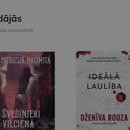
dājās
kala apmeklētāji