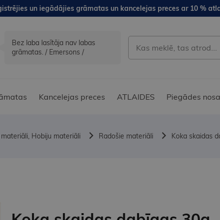
istrējies un iegādājies grāmatas un kancelejas preces ar 10 % atla
Bez laba lasītāja nav labas
grāmatas. / Emersons /
āmatas
Kancelejas preces
ATLAIDES
Piegādes nosa
materiāli, Hobiju materiāli
Radošie materiāli
Koka skaidas d
Koka skaidas dabīgas 30g