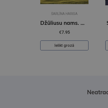
ŠARLĪNA HARISA
Džūliusu nams. Auroras Tīgārdenas mistērijas
€7.95
Ielikt grozā
Neatrad