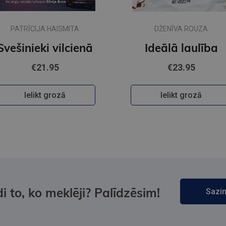
PATRĪCIJA HAISMITA
DŽENĪVA ROUZA
Svešinieki vilcienā
Ideālā laulība
€21.95
€23.95
Ielikt grozā
Ielikt grozā
i to, ko meklēji? Palīdzēsim!
Sazin