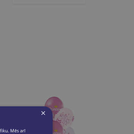
×
fiku. Mēs arī