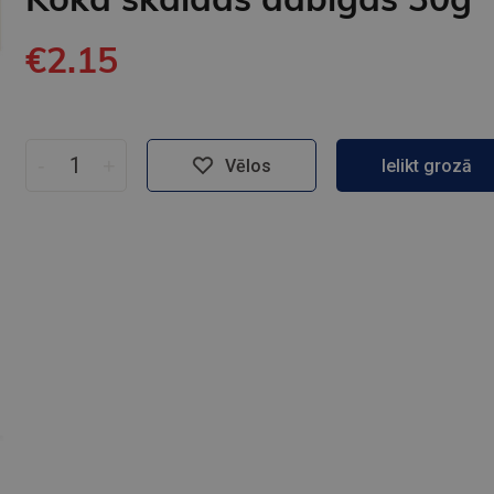
€2.15
-
+
Vēlos
Ielikt grozā