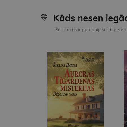
Kāds nesen iegā
Šīs preces ir pamanījuši citi e-vei