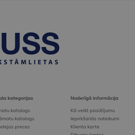
ala kategorijas
Noderīgā informācija
atu katalogs
Kā veikt pasūtījumu
āmatu katalogs
Iepirkšanās noteikumi
elejas preces
Klienta karte
Dāvanu kartes