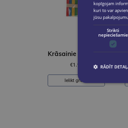
kopīgojam informā
kuri to var apvien
jūsu pakalpojum
Strikti
nepieciešamie
Krāsainie koka kociņi,mix(iep.100 gab)114mm.
€1.95
RĀDĪT DETAĻ
Ielikt grozā