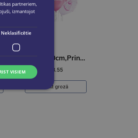
ītikas partneriem,
pojuši, izmantojot
Neklasificētie
ašīnas 6gab.
Baloni 30cm,Princes 6gab.
€3.55
RIST VISIEM
Ielikt grozā