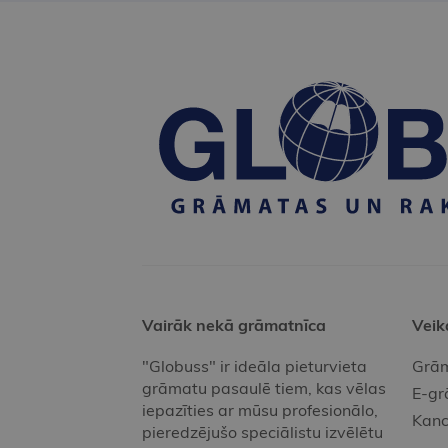
Vairāk nekā grāmatnīca
Veik
"Globuss" ir ideāla pieturvieta
Grām
grāmatu pasaulē tiem, kas vēlas
E-gr
iepazīties ar mūsu profesionālo,
Kanc
pieredzējušo speciālistu izvēlētu