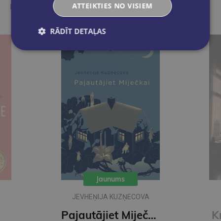
ATTEIKTIES NO VISIEM
Ieskaties, varbūt noder
RĀDĪT DETAĻAS
Jaunums
JEVHEŅIJA KUZŅECOVA
Pajautājiet Miječkai
K