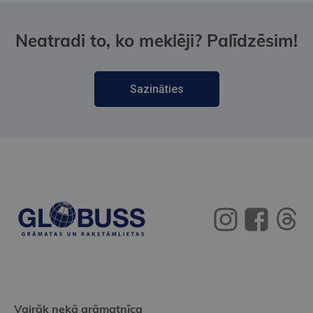
Neatradi to, ko meklēji? Palīdzēsim!
Sazināties
Vairāk nekā grāmatnīca