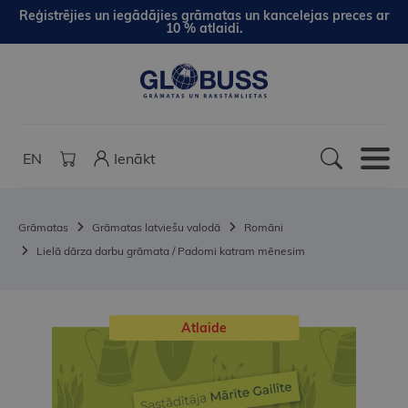
Reģistrējies un iegādājies grāmatas un kancelejas preces ar
10 % atlaidi.
EN
Ienākt
Grāmatas
Grāmatas latviešu valodā
Romāni
Lielā dārza darbu grāmata / Padomi katram mēnesim
Atlaide