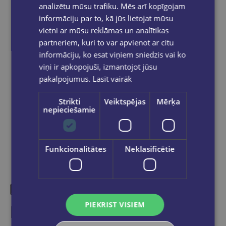
analizētu mūsu trafiku. Mēs arī kopīgojam
pakomātiem Latvijā
pasūtījumiem no €40.00.
informāciju par to, kā jūs lietojat mūsu
Bezmaksas piegāde jebkurā GLOBUSS
vietni ar mūsu reklāmas un analītikas
grāmatnīcā 1-5 darba dienu laikā, kad
pasūtījums būs gatavs saņemšanai, saņemsi
partneriem, kuri to var apvienot ar citu
e-pastu un/ vai SMS.
informāciju, ko esat viņiem sniedzis vai ko
viņi ir apkopojuši, izmantojot jūsu
pakalpojumus.
Lasīt vairāk
Strikti
Veiktspējas
Mērķa
Dalies sociālajos tīklos:
nepieciešamie
Funkcionalitātes
Neklasificētie
PIEKRIST VISIEM
Līdzīgas preces