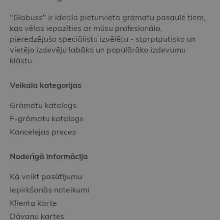
"Globuss" ir ideāla pieturvieta grāmatu pasaulē tiem,
kas vēlas iepazīties ar mūsu profesionālo,
pieredzējušo speciālistu izvēlētu - starptautisko un
vietējo izdevēju labāko un populārāko izdevumu
klāstu.
Veikala kategorijas
Grāmatu katalogs
E-grāmatu katalogs
Kancelejas preces
Noderīgā informācija
Kā veikt pasūtījumu
Iepirkšanās noteikumi
Klienta karte
Dāvanu kartes