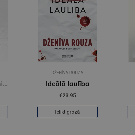
DŽENĪVA ROUZA
Novecot bez panikas (e-grāmata)
Ideālā laulība
€23.95
Ielikt grozā