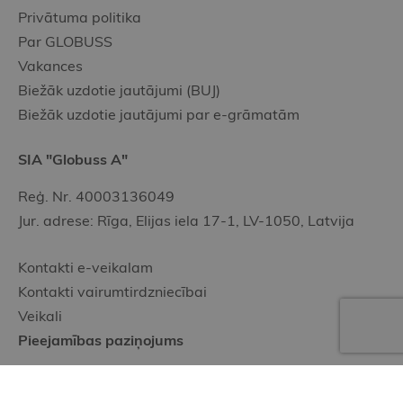
Privātuma politika
Par GLOBUSS
Vakances
Biežāk uzdotie jautājumi (BUJ)
Biežāk uzdotie jautājumi par e-grāmatām
SIA "Globuss A"
Reģ. Nr. 40003136049
Jur. adrese: Rīga, Elijas iela 17-1, LV-1050, Latvija
Kontakti e-veikalam
Kontakti vairumtirdzniecībai
Veikali
Pieejamības paziņojums