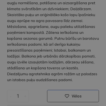
augļu normēšana, potēšana un aizsargāšana pret
klimata svārstībām un dzīvniekiem; Daiļdārzam.
Skaistāko puķu un oriģinālāko košo lapu īpašnieku
augu aprūpe no agra pavasara līdz ziemai.
Mēslošana, apgriešana, augu palieku utilizēšanas
paņēmieni kompostā. Zāliena ierīkošana un
kopšana sezonas garumā. Putnu būrīšu un barotavu
ierīkošanas padomi, kā arī derīgo kukaiņu
piesaistīšanas paņēmieni; Istabai, balkonam un
lodžijai. Balkona jeb urbānās dārzkopības pamati,
augu izvēle izsauļotām lodžijām, dārzeņu sēšana,
stādīšana un kopšana toveros un kastēs.
Diedzējumu agrotehnika agrām ražām uz palodzes
un istabas puķu audzēšanas padomi.
-
+
Vēlos