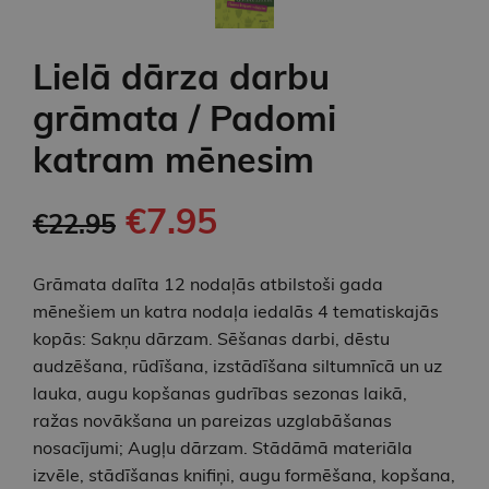
Lielā dārza darbu
grāmata / Padomi
katram mēnesim
€7.95
€22.95
Grāmata dalīta 12 nodaļās atbilstoši gada
mēnešiem un katra nodaļa iedalās 4 tematiskajās
kopās: Sakņu dārzam. Sēšanas darbi, dēstu
audzēšana, rūdīšana, izstādīšana siltumnīcā un uz
lauka, augu kopšanas gudrības sezonas laikā,
ražas novākšana un pareizas uzglabāšanas
nosacījumi; Augļu dārzam. Stādāmā materiāla
izvēle, stādīšanas knifiņi, augu formēšana, kopšana,