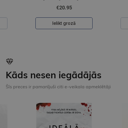
€20.95
Ielikt grozā
Kāds nesen iegādājās
Šīs preces ir pamanījuši citi e-veikala apmeklētāji