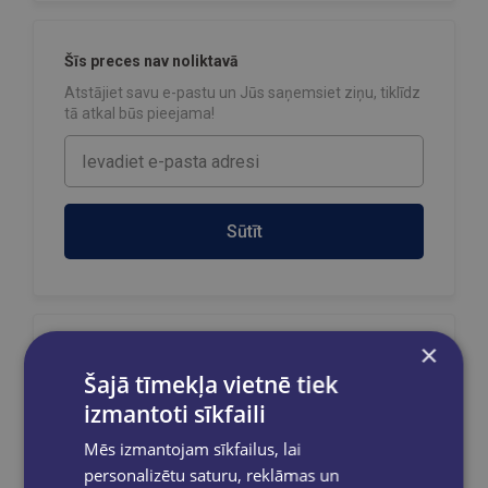
Šīs preces nav noliktavā
Atstājiet savu e-pastu un Jūs saņemsiet ziņu, tiklīdz
tā atkal būs pieejama!
Sūtīt
×
Reģistrējies un saņem 10% atlaidi pilnas
cenas precēm.
Šajā tīmekļa vietnē tiek
izmantoti sīkfaili
Pasūtījumu apstrāde notiek darba dienās.
Apmaksātie pasūtījumi tiek
apstrādāti un
Mēs izmantojam sīkfailus, lai
izsūtīti 2-5 darba dienu laikā.
personalizētu saturu, reklāmas un
Bezmaksas piegāde
uz OMNIVA